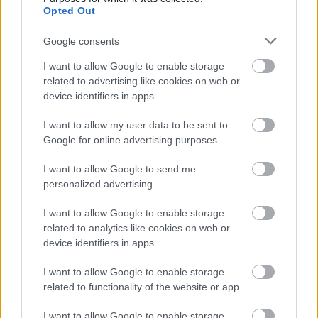
Opted Out
Google consents
I want to allow Google to enable storage
related to advertising like cookies on web or
device identifiers in apps.
I want to allow my user data to be sent to
Google for online advertising purposes.
I want to allow Google to send me
personalized advertising.
I want to allow Google to enable storage
related to analytics like cookies on web or
device identifiers in apps.
Οι Big 4 της Τουρκίας χρωστάνε 1 δισ. - Πού
βρίσκουν τα χρήματα για «μεταγραφές
I want to allow Google to enable storage
αεροδρομίου»
related to functionality of the website or app.
Το παράπονο της Μαρίας Καρυστιανού από τα ΜΜΕ
I want to allow Google to enable storage