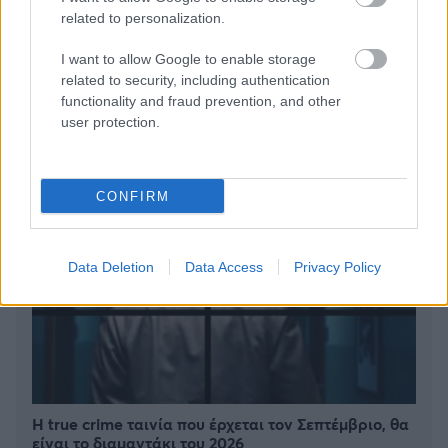
related to personalization.
Η δουλειά με τα περισσότερα χρήματα στην Ελλάδα
I want to allow Google to enable storage
related to security, including authentication
functionality and fraud prevention, and other
user protection.
CONFIRM
Data Deletion
Data Access
Privacy Policy
Η true crime ταινία που έρχεται τον Σεπτέμβριο, θα
είναι το διαμαντάκι του 2026