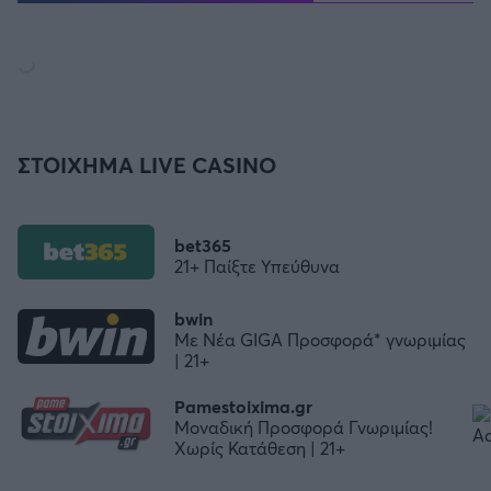
ΣΤΟΙΧΗΜΑ LIVE CASINO
bet365
21+ Παίξτε Υπεύθυνα
bwin
Με Νέα GIGA Προσφορά* γνωριμίας
| 21+
Pamestoixima.gr
Μοναδική Προσφορά Γνωριμίας!
Χωρίς Κατάθεση | 21+