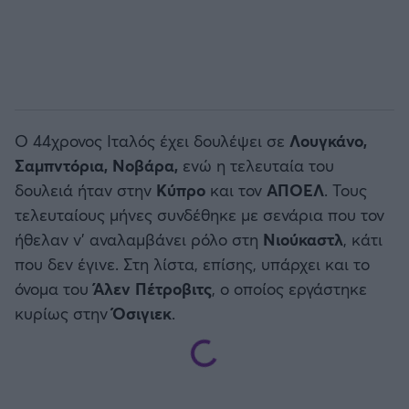
Ο 44χρονος Ιταλός έχει δουλέψει σε
Λουγκάνο,
Σαμπντόρια, Νοβάρα,
ενώ η τελευταία του
δουλειά ήταν στην
Κύπρο
και τον
ΑΠΟΕΛ
. Τους
τελευταίους μήνες συνδέθηκε με σενάρια που τον
ήθελαν ν' αναλαμβάνει ρόλο στη
Νιούκαστλ
, κάτι
που δεν έγινε. Στη λίστα, επίσης, υπάρχει και το
όνομα του
Άλεν Πέτροβιτς
, ο οποίος εργάστηκε
κυρίως στην
Όσιγιεκ
.