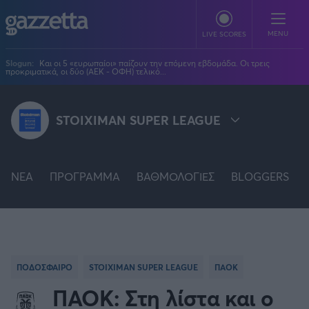
Παράκαμψη προς το κυρίως περιεχόμενο
MENU
LIVE SCORES
Slogun:
Και οι 5 «ευρωπαίοι» παίζουν την επόμενη εβδομάδα. Οι τρεις
προκριματικά, οι δύο (ΑΕΚ - ΟΦΗ) τελικό...
ΠΟΔΟΣΦΑΙΡΟ
STOIXIMAN SUPER LEAGUE
Stoiximan Super League
ΜΠΑΣΚΕΤ
Super League 2
Stoiximan GBL
Όλες οι διοργανώσεις
ΒΟΛΕΪ
Champions League
NEA
EuroLeague
ΠΡΟΓΡΑΜΜΑ
ΒΑΘΜΟΛΟΓΙΕΣ
BLOGGERS
Novibet Volley League
ΑΛΛΑ ΣΠΟΡ
STOIXIMAN SUPER LEAGUE
Europa League
Champions League
Volley League Γυναικών
Τένις
PLUS
Conference League
NBA
SUPER LEAGUE 2
Pre League
Χάντμπολ
Πολιτική
Κύπελλο Ελλάδας
Εθνική Μπάσκετ
BLOGGERS
Κύπελλο Ανδρών
Πόλο
Κοινωνία
Premier League
PREMIER LEAGUE
Elite League
Νίκος Αθανασίου
ΠΟΔΟΣΦΑΙΡΟ
STOIXIMAN SUPER LEAGUE
ΠΑΟΚ
GMOTION
Κύπελλο Γυναικών
Διεθνή
Στίβος
La Liga
Δημήτρης Βέργος
Α1 Γυναικών
ΠΑΟΚ: Στη λίστα και ο
GMotion F1
Champions League
Viral
FA CUP
ΠΡΩΤΟΣΕΛΙΔΑ
Γυμναστική
Serie A
Βασίλης Βλαχόπουλος
Κύπελλο Ελλάδος