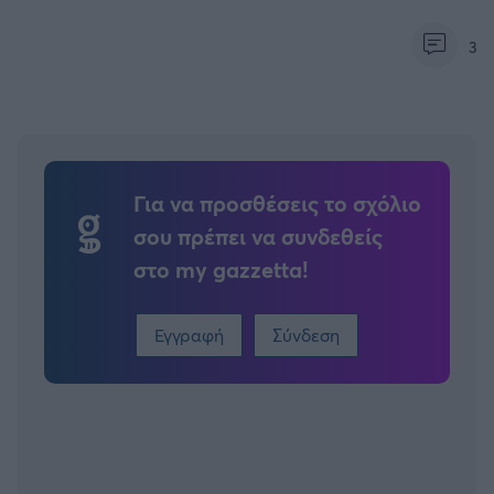
3
Για να προσθέσεις το σχόλιο
σου πρέπει να συνδεθείς
στο my gazzetta!
Εγγραφή
Σύνδεση