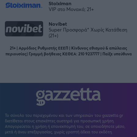
Stoiximan
VIP στο Μονακό; 21+
Novibet
Super Προσφορά* Χωρίς Κατάθεση
(21+)
21+ | Αρμόδιος Ρυθμιστής ΕΕΕΠ | Κίνδυνος εθισμού & απώλειας
περιουσίας| Γραμμή βοήθειας ΚΕΘΕΑ: 210 9237777 | Παίξε υπεύθυνα
Το σύνολο του περιεχομένου και των υπηρεσιών του gazzetta.gr
διατίθεται στους επισκέπτες αυστηρά για προσωπική χρήση.
Απαγορεύεται η χρήση ή επανεκπομπή του, σε οποιοδήποτε μέσο,
μετά ή άνευ επεξεργασίας, χωρίς γραπτή άδεια του εκδότη.