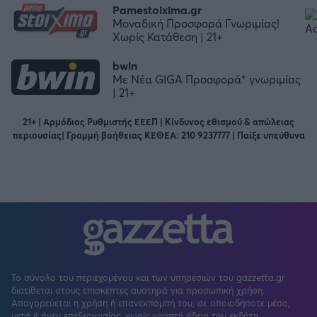
Pamestoixima.gr
Μοναδική Προσφορά Γνωριμίας!
Χωρίς Κατάθεση | 21+
bwin
Με Νέα GIGA Προσφορά* γνωριμίας
| 21+
21+ | Αρμόδιος Ρυθμιστής ΕΕΕΠ | Κίνδυνος εθισμού & απώλειας
περιουσίας| Γραμμή βοήθειας ΚΕΘΕΑ: 210 9237777 | Παίξε υπεύθυνα
Το σύνολο του περιεχομένου και των υπηρεσιών του gazzetta.gr
διατίθεται στους επισκέπτες αυστηρά για προσωπική χρήση.
Απαγορεύεται η χρήση ή επανεκπομπή του, σε οποιοδήποτε μέσο,
μετά ή άνευ επεξεργασίας, χωρίς γραπτή άδεια του εκδότη.