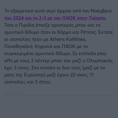
EREDIVISIE
Το εξαιρετικό αυτό σερί άρχισε από τον Νοέμβριο
Άρσεναλ
του 2024 και το 2-3 με τον ΠΑΟΚ στην Τούμπα.
CYPRUS LEAGUE BY STOIXIMAN
Τότε ο Πιρόλα έπαιξε αριστερός μπακ και το
Γιουβέντους
αμυντικό δίδυμο ήταν οι Κάρμο και Ρέτσος. Έκτοτε
Παγκόσμιο Κύπελλο Συλλόγων 2025
οι ισοπαλίες ήταν με Athens Kallithea,
Μίλαν
Παναθηναϊκό, Κηφισιά και ΠΑΟΚ με το
LIGA PORTUGAL BETCLIC
συγκεκριμένο αμυντικό δίδυμο. Σε επίπεδο play
Ίντερ
offs με τους 2 σέντερ μπακ του μαζί ο Ολυμπιακός
Α' Εθνική Γυναικών
έχει 3 νίκες. Στο σύνολο οι δυο τους (μαζί με τα
Μπάγερν Μονάχου
SUPER CUP Ελλάδας
ματς της Ευρώπης) μαζί έχουν 22 νίκες, 11
ισοπαλίες και 5 ήττες.
Παρί Σεν Ζερμέν