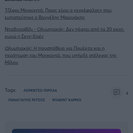
Τζέφρι Μονκαντά: Ποιος είναι ο «εγκέφαλος» που
εμπιστεύτηκε ο Βαγγέλης Μαρινάκης
Νταβιτασβίλι - Ολυμπιακός: Δεν πέφτει από τα 20 εκατ.
ευρώ η Σεντ-Ετιέν
Ολυμπιακός: Η προσπάθεια για Πουέρτα και η
περίπτωση του Μονκαντά, που υπήρξε στέλεχος της
Μίλαν
Tags:
ΛΟΡΕΝΤΣΟ ΠΙΡΟΛΑ
4
ΠΑΝΑΓΙΩΤΗΣ ΡΕΤΣΟΣ
ΝΤΑΒΙΝΤ ΚΑΡΜΟ