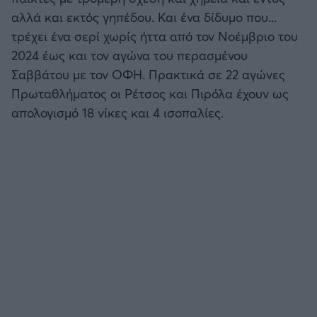
Καλαμάτα
αλλά και εκτός γηπέδου. Και ένα δίδυμο που...
Προκριματικά MUNDIAL 2026
τρέχει ένα σερί χωρίς ήττα από τον Νοέμβριο του
Ηρακλής
2024 έως και τον αγώνα του περασμένου
Προκριματικά EURO
Σαββάτου με τον ΟΦΗ. Πρακτικά σε 22 αγώνες
Μπαρτσελόνα
Πρωταθλήματος οι Ρέτσος και Πιρόλα έχουν ως
CONFERENCE LEAGUE
απολογισμό 18 νίκες και 4 ισοπαλίες.
Ρεάλ Μαδρίτης
Διεθνή Φιλικά
Ατλέτικο Μαδρίτης
Ποδόσφαιρο Γυναικών
Μάντσεστερ Γιουνάιτεντ
EFL CUP
Μάντσεστερ Σίτι
COPA AFRICA
Λίβερπουλ
MLS
Τσέλσι