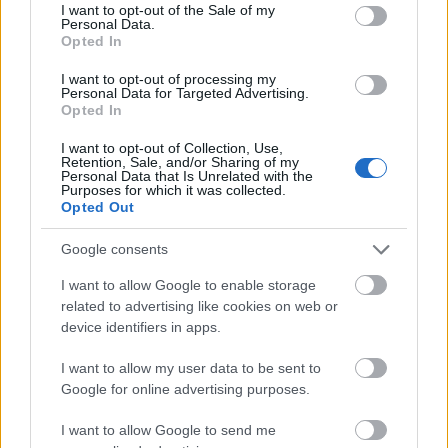
consent section.
I want to opt-out of the Sale of my
Personal Data.
Opted In
I want to opt-out of processing my
Personal Data for Targeted Advertising.
Opted In
I want to opt-out of Collection, Use,
Retention, Sale, and/or Sharing of my
Πέρα από τη Λισαβόνα: 10 μαγευτικοί προορισμοί
Personal Data that Is Unrelated with the
της Πορτογαλίας
Purposes for which it was collected.
Opted Out
Το καλά κρυμμένο μυστικό της Κρήτης: Το φαράγγι
Google consents
των Αγίων και η μαγευτική παραλία στο Λιβυκό
I want to allow Google to enable storage
6 γραφικά χωριά των Κυκλάδων που αξίζει να
related to advertising like cookies on web or
ανακαλύψετε
device identifiers in apps.
I want to allow my user data to be sent to
Google for online advertising purposes.
I want to allow Google to send me