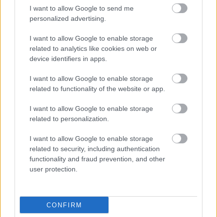
I want to allow Google to send me
personalized advertising.
I want to allow Google to enable storage
related to analytics like cookies on web or
device identifiers in apps.
I want to allow Google to enable storage
Δείτε αυτή τη δημοσίευση στο Instagram.
related to functionality of the website or app.
I want to allow Google to enable storage
related to personalization.
I want to allow Google to enable storage
related to security, including authentication
functionality and fraud prevention, and other
user protection.
Η δημοσίευση κοινοποιήθηκε από το χρήστη Kifisia FC - ΠΑΕ Κηφισιά (@kifisiafc)
CONFIRM