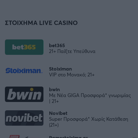
ΣΤΟΙΧΗΜΑ LIVE CASINO
bet365
21+ Παίξτε Υπεύθυνα
Stoiximan
VIP στο Μονακό; 21+
bwin
Με Νέα GIGA Προσφορά* γνωριμίας
| 21+
Novibet
Super Προσφορά* Χωρίς Κατάθεση
(21+)
Pamestoixima.gr