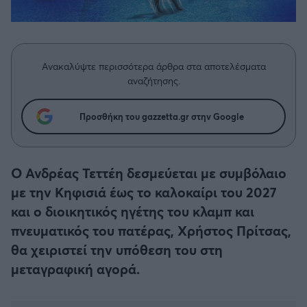
Η μητρότητα στον πάγκο
Δημήτρης Τσορμπατζόγλου
Κύπελλο Γερμανίας
Συνεντεύξεις
Άρης
Μεγάλη μου Αγάπη
Κύπελλο Ελλάδος
Μια Ιστορία από την Πόλη
Λεβαδειακός
Ανακαλύψτε περισσότερα άρθρα στα αποτελέσματα
CHAMPIONS LEAGUE
αναζήτησης.
ΟΦΗ
EUROPA LEAGUE
Προσθήκη του gazzetta.gr στην Google
Βόλος
UEFA NATIONS LEAGUE
Ατρόμητος Αθηνών
Ο Ανδρέας Τεττέη δεσμεύεται με συμβόλαιο
COPA AMERICA
με την Κηφισιά έως το καλοκαίρι του 2027
Κηφισιά
και ο διοικητικός ηγέτης του κλαμπ και
Μουντιάλ 2026
πνευματικός του πατέρας, Χρήστος Πρίτσας,
Αστέρας Τρίπολης
θα χειριστεί την υπόθεση του στη
EURO
μεταγραφική αγορά.
Παναιτωλικός
Γ' Εθνική