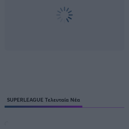
SUPERLEAGUE Τελευταία Νέα