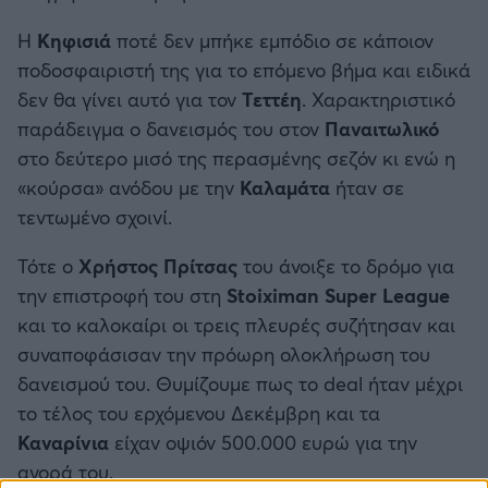
Η
Κηφισιά
ποτέ δεν μπήκε εμπόδιο σε κάποιον
ποδοσφαιριστή της για το επόμενο βήμα και ειδικά
δεν θα γίνει αυτό για τον
Τεττέη
. Χαρακτηριστικό
παράδειγμα ο δανεισμός του στον
Παναιτωλικό
στο δεύτερο μισό της περασμένης σεζόν κι ενώ η
«κούρσα» ανόδου με την
Καλαμάτα
ήταν σε
τεντωμένο σχοινί.
Τότε ο
Χρήστος Πρίτσας
του άνοιξε το δρόμο για
την επιστροφή του στη
Stoiximan Super League
και το καλοκαίρι οι τρεις πλευρές συζήτησαν και
συναποφάσισαν την πρόωρη ολοκλήρωση του
δανεισμού του. Θυμίζουμε πως το deal ήταν μέχρι
το τέλος του ερχόμενου Δεκέμβρη και τα
Καναρίνια
είχαν οψιόν 500.000 ευρώ για την
αγορά του.