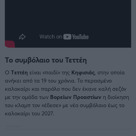
Το συμβόλαιο του Τεττέη
O
Tεττέη
είναι «παιδί» της
Κηφισιάς
, στην οποία
ανήκει από τα 19 του χρόνια. Το περασμένο
καλοκαίρι και παρόλο που δεν έκανε καλή σεζόν
με την ομάδα των
Βορείων Προαστίων
η διοίκηση
του κλαμπ τον «έδεσε» με νέο συμβόλαιο έως το
καλοκαίρι του 2027.