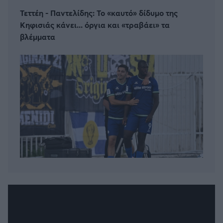
Τεττέη - Παντελίδης: Το «καυτό» δίδυμο της
Κηφισιάς κάνει... όργια και «τραβάει» τα
βλέμματα