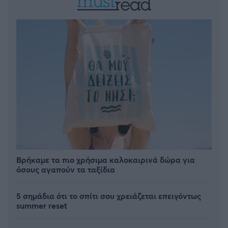
Βρήκαμε τα πιο χρήσιμα καλοκαιρινά δώρα για
όσους αγαπούν τα ταξίδια
5 σημάδια ότι το σπίτι σου χρειάζεται επειγόντως
summer reset