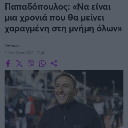
Οδηγός F1
CEV Cup
Τεχνολογία
Παπαδόπουλος: «Να είναι
Παναγιώτης Δαλαταριώφ
Κολύμβηση
ΑΘΛΗΤΙΚΕΣ ΜΕΤΑΔΟΣΕΙΣ
Bundesliga
EuroCup
GMotion WRC
SERIE A
Υγεία
Challenge Cup
μια χρονιά που θα μείνει
Ανδρέας Δημάτος
Μπιτς Βόλεϊ
Ligue 1
Mundobasket
GMotion MotoGP
LIVE SCORE
Showbiz
Αντώνης Καλκαβούρας
χαραγμένη στη μνήμη όλων»
Κύπελλο Ιταλίας
Ιστιοπλοΐα
Basketaki
Εθνική Ελλάδος
GWOMEN
Αντώνης Καρπετόπουλος
Eurobasket
Κωπηλασία
Μουντιάλ 2026
Δημήτρης Κατσιώνης
LA LIGA
ΑΘΛΗΤΙΚΗ ΗΧΩ
Ξιφασκία
Newsroom
Wyscout Analysis
Γιώργος Κούβαρης
ΕΚΠΟΜΠΕΣ
Σκοποβολή
5 Οκτωβρίου 2025 - 20:40
Ευρώπη
COPA DEL REY
Κώστας Νικολακόπουλος
GALACTICOS BY INTERWETTEN
Κόσμος
Πάλη
ΟΜΑΔΕΣ
Γιάννης Πάλλας
GAZZ FLOOR BY NOVIBET
BUNDESLIGA
Νίκος Παπαδογιάννης
Τάε κβον ντο
ΑΕΚ
PODCASTS
POLE POSITION BY ALLWYN
Γιώργος Σακελλαρίου
Τζούντο
ΣΠΛΙΤ
LIGUE 1
OLD SCHOOL
GAZZETTA ACTS
Γιάννης Σερέτης
Ολυμπιακός
Πινγκ - πονγκ
Transfer Stories
ΜΕΤΑΒΙΒΑΣΗ BY NOVIBET
Gazzetta For Her
Σταύρος Σουντουλίδης
GAZZETTA SPECIALS
gMotion
SüPER LIG
Μαχητικά Αθλήματα
Θέμα Ισότητας
Δημήτρης Τομαράς
ΠΑΟΚ
Unique
Πυγμαχία
Για τον Αλέξανδρο
Γιώργος Τσακίρης
Wyscout Analysis
PREMIER LEAGUE Ρωσίας
Άρση Βαρών
#GiatonAlki
Παναθηναϊκός
Μιχάλης Τσαμπάς
InStat Analysis