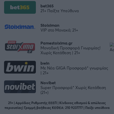
bet365
21+ Παίξτε Υπεύθυνα
Stoiximan
VIP στο Μονακό; 21+
Pamestoixima.gr
Μοναδική Προσφορά Γνωριμίας!
Χωρίς Κατάθεση | 21+
bwin
Με Νέα GIGA Προσφορά* γνωριμίας
| 21+
Novibet
Super Προσφορά* Χωρίς Κατάθεση
(21+)
21+ | Αρμόδιος Ρυθμιστής ΕΕΕΠ | Κίνδυνος εθισμού & απώλειας
περιουσίας| Γραμμή βοήθειας ΚΕΘΕΑ: 210 9237777 | Παίξε υπεύθυνα