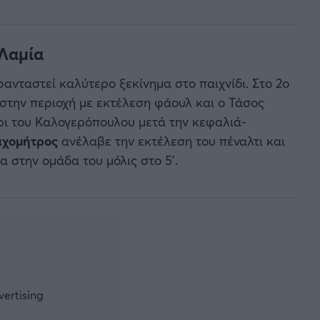
 Λαμία
ανταστεί καλύτερο ξεκίνημα στο παιχνίδι. Στο 2ο
 στην περιοχή με εκτέλεση φάουλ και ο Τάσος
ρι του Καλογερόπουλου μετά την κεφαλιά-
αχομήτρος
ανέλαβε την εκτέλεση του πέναλτι και
α στην ομάδα του μόλις στο 5'.