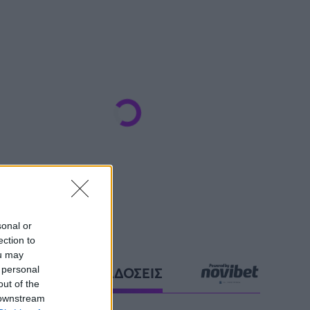
sonal or
ection to
ou may
 personal
ΑΘΛΗΤΙΚΕΣ ΜΕΤΑΔΟΣΕΙΣ
out of the
 downstream