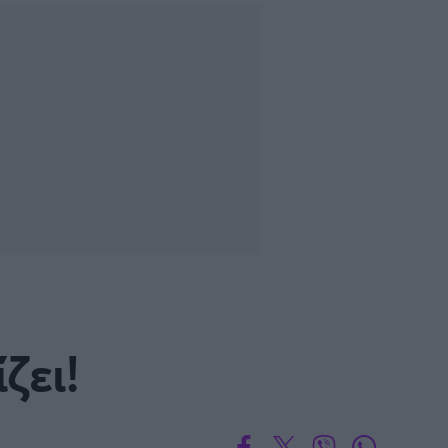
ρία από την Πόλη
ορμπατζόγλου
LA LIGA
SüPER LIG
CHAMPIONS LEAGUE
Μουντιάλ 2026
026
Προκριματικά EURO
EFL CUP
ζει!
CYPRUS LEAGUE BY
STOIXIMAN