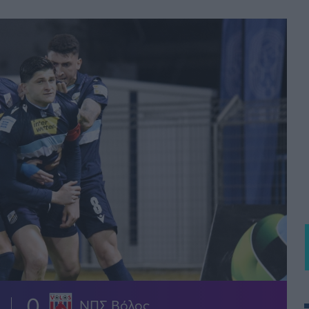
 PORTUGAL BETCLIC
Α' Εθνική Γυναικών
0
ΝΠΣ Βόλος