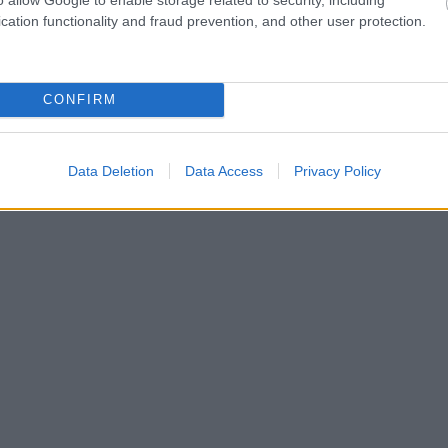
cation functionality and fraud prevention, and other user protection.
CONFIRM
Data Deletion
Data Access
Privacy Policy