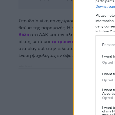
participants
Downstream 
Please note
Σπουδαία νίκη πανηγύρισε η «ψυχωμένη»
Λαμ
information 
deny consent
θαύμα της παραμονής. Η ομάδα της Φθιώτιδα
in below Go
Βόλο
στο ΔΑΚ και τον πλησίασε στους επτά 
πίεση, μετά και
το τρίποντο της Athens Kalli
Persona
στα play out στην τελευταία θέση της
Stoixi
ένεση ψυχολογίας εν όψει του... βουνού που κα
I want t
Opted 
I want t
Opted 
I want 
Advertis
Opted 
I want t
of my P
was col