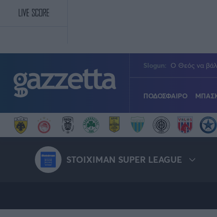
Παράκαμψη προς το κυρίως περιεχόμενο
Slogun:
Ο Θεός να βάλει
ΠΟΔΟΣΦΑΙΡΟ
ΜΠΑΣ
Πολιτική
Νίκος Αθανασίου
GMotion F1
GALACTICOS BY INTER
Stoiximan Super Le
Stoiximan GBL
Novibet Volley Lea
Τένις
PODCASTS
ΣΠΛΙΤ
STOIXIMAN SUPER LEAGUE
Τεχνολογία
Ανδρέας Δημάτος
ΜΕΤΑΒΙΒΑΣΗ BY NOVIB
Conference League
Εθνική Μπάσκετ
Κύπελλο Γυναικών
Γυμναστική
Transfer Stories
gMotion
Γιώργος Κούβαρης
Serie A
EuroCup
Κωπηλασία
Όλες οι διοργανώσεις
STOI
Γιώργος Σακελλαρίου
Μουντιάλ 2026
Τάε κβον ντο