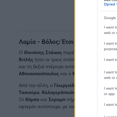
Opted 
Google 
I want t
web or d
Λαμία - Βόλος: Έτσι ξεκίνησαν
I want t
purpose
Ο
Θανάσης Στάικος
παρέταξε ξανά την ομάδα 
Βιτλής
ήταν οι τρεις στόπερ μπροστά από το
I want 
και τη δεξιά πτέρυγα αντίστοιχα. Ο
Δοϊρανλή
I want t
Αθανασακόπουλος
και ο
Κλωναρίδης
βρέθηκ
web or d
Από την άλλη, ο
Γεωργιάδης
επέλεξε το 4-2-3
I want t
Τασιούρα
,
Καλογερόπουλο
,
Χέρμανσεν
και
Φ
or app.
Οι
Κόμπα
και
Σκραμπ
πήραν θέση στον άξονα
I want t
«φτερό» αντίστοιχα, με τον
Χουάνπι
στο «10» 
I want t