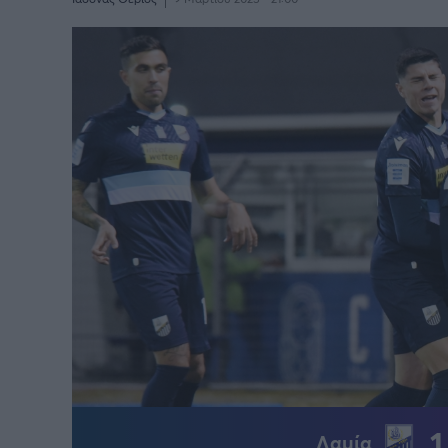
Παγκόσμιο Κύπελλο Συλλόγων
LIGA
2025
1
Λαμία