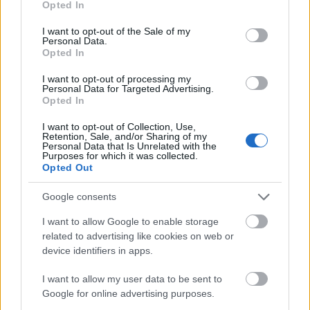
Opted In
use your data for below specified purposes in below Google
consent section.
I want to opt-out of the Sale of my
Personal Data.
Opted In
I want to opt-out of processing my
Personal Data for Targeted Advertising.
Opted In
I want to opt-out of Collection, Use,
Retention, Sale, and/or Sharing of my
Personal Data that Is Unrelated with the
Purposes for which it was collected.
Opted Out
Google consents
I want to allow Google to enable storage
related to advertising like cookies on web or
device identifiers in apps.
I want to allow my user data to be sent to
Google for online advertising purposes.