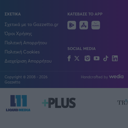
ΣΧΕΤΙΚΑ
ΚΑΤΕΒΑΣΕ ΤΟ APP
Android
IOS
Huawei
Σχετικά με το Gazzetta.gr
Όροι Χρήσης
Πολιτική Απορρήτου
SOCIAL MEDIA
Πολιτική Cookies
Facebook
Twitter
Instagram
YouTube
TikTok
Lin
Διαχείριση Απορρήτου
Copyright © 2008 - 2026
Handcrafted by
FOLLOW US
Gazzetta