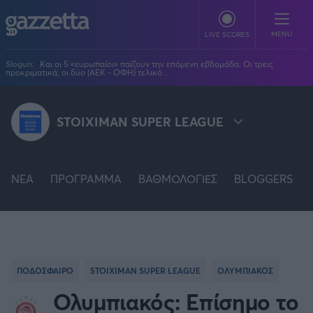
Παράκαμψη προς το κυρίως περιεχόμενο
MENU
LIVE SCORES
Slogun:
Και οι 5 «ευρωπαίοι» παίζουν την επόμενη εβδομάδα. Οι τρεις
προκριματικά, οι δύο (ΑΕΚ - ΟΦΗ) τελικό...
ΠΟΔΟΣΦΑΙΡΟ
STOIXIMAN SUPER LEAGUE
Stoiximan Super League
ΜΠΑΣΚΕΤ
Super League 2
Stoiximan GBL
Όλες οι διοργανώσεις
ΒΟΛΕΪ
Champions League
NEA
EuroLeague
ΠΡΟΓΡΑΜΜΑ
ΒΑΘΜΟΛΟΓΙΕΣ
BLOGGERS
Novibet Volley League
ΑΛΛΑ ΣΠΟΡ
STOIXIMAN SUPER LEAGUE
Europa League
Champions League
Volley League Γυναικών
Τένις
PLUS
Conference League
NBA
SUPER LEAGUE 2
Pre League
Χάντμπολ
Πολιτική
Κύπελλο Ελλάδας
Εθνική Μπάσκετ
BLOGGERS
Κύπελλο Ανδρών
Πόλο
Κοινωνία
Premier League
PREMIER LEAGUE
Elite League
Νίκος Αθανασίου
ΠΟΔΟΣΦΑΙΡΟ
STOIXIMAN SUPER LEAGUE
ΟΛΥΜΠΙΑΚΟΣ
GMOTION
Κύπελλο Γυναικών
Διεθνή
Στίβος
La Liga
Δημήτρης Βέργος
Α1 Γυναικών
Ολυμπιακός: Επίσημο το
GMotion F1
Champions League
Viral
FA CUP
ΠΡΩΤΟΣΕΛΙΔΑ
Γυμναστική
Serie A
Βασίλης Βλαχόπουλος
Κύπελλο Ελλάδος