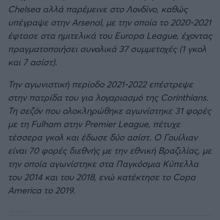
Chelsea αλλά παρέμεινε στο Λονδίνο, καθώς
υπέγραψε στην Arsenal, με την οποία το 2020-2021
έφτασε στα ημιτελικά του Europa League, έχοντας
πραγματοποιήσει συνολικά 37 συμμετοχές (1 γκολ
και 7 ασίστ).
Την αγωνιστική περίοδο 2021-2022 επέστρεψε
στην πατρίδα του για λογαριασμό της Corinthians.
Τη σεζόν που ολοκληρώθηκε αγωνίστηκε 31 φορές
με τη Fulham στην Premier League, πέτυχε
τέσσερα γκολ και έδωσε δύο ασίστ. Ο Γουίλιαν
είναι 70 φορές διεθνής με την εθνική Βραζιλίας, με
την οποία αγωνίστηκε στα Παγκόσμια Κύπελλα
του 2014 και του 2018, ενώ κατέκτησε το Copa
America το 2019.