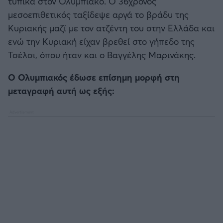
τυπικά στον Ολυμπιακό. Ο 36χρονος
Καλαμάτα
μεσοεπιθετικός ταξίδεψε αργά το βράδυ της
Προκριματικά MUNDIAL 2026
Κυριακής μαζί με τον ατζέντη του στην Ελλάδα και
Ηρακλής
ενώ την Κυριακή είχαν βρεθεί στο γήπεδο της
Προκριματικά EURO
Τσέλσι, όπου ήταν και ο Βαγγέλης Μαρινάκης.
Μπαρτσελόνα
CONFERENCE LEAGUE
Ο Ολυμπιακός έδωσε επίσημη μορφή στη
Ρεάλ Μαδρίτης
μεταγραφή αυτή ως εξής:
Διεθνή Φιλικά
Ατλέτικο Μαδρίτης
Ποδόσφαιρο Γυναικών
Μάντσεστερ Γιουνάιτεντ
EFL CUP
Μάντσεστερ Σίτι
COPA AFRICA
Λίβερπουλ
MLS
Τσέλσι