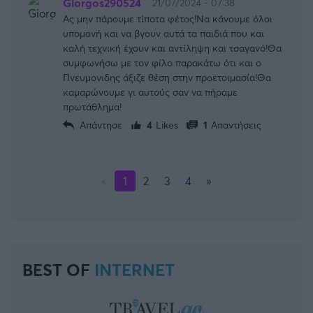
Giorgos290524
21/07/2024 - 07:38
Ας μην πάρουμε τίποτα φέτος!Να κάνουμε όλοι
υπομονή και να βγουν αυτά τα παιδιά που και
καλή τεχνική έχουν και αντίληψη και τσαγανό!Θα
συμφωνήσω με τον φίλο παρακάτω ότι και ο
Πνευμονιδης άξιζε θέση στην προετοιμασία!Θα
καμαρώνουμε γι αυτούς σαν να πήραμε
πρωτάθλημα!
Απάντησε
4
Likes
1
Απαντήσεις
«
1
2
3
4
»
BEST OF
INTERNET