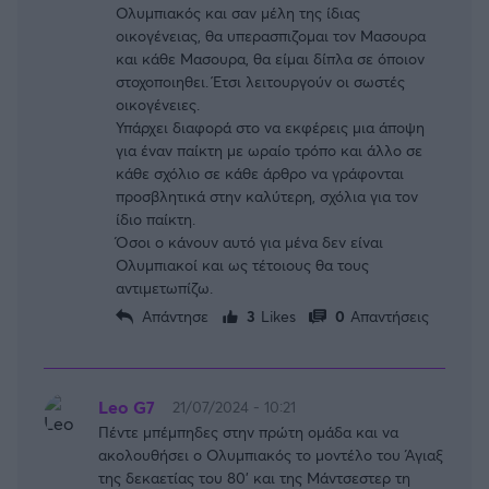
Ολυμπιακός και σαν μέλη της ίδιας
οικογένειας, θα υπερασπιζομαι τον Μασουρα
και κάθε Μασουρα, θα είμαι δίπλα σε όποιον
στοχοποιηθει. Έτσι λειτουργούν οι σωστές
οικογένειες.
Υπάρχει διαφορά στο να εκφέρεις μια άποψη
για έναν παίκτη με ωραίο τρόπο και άλλο σε
κάθε σχόλιο σε κάθε άρθρο να γράφονται
προσβλητικά στην καλύτερη, σχόλια για τον
ίδιο παίκτη.
Όσοι ο κάνουν αυτό για μένα δεν είναι
Ολυμπιακοί και ως τέτοιους θα τους
αντιμετωπίζω.
Απάντησε
3
Likes
0
Απαντήσεις
Leo G7
21/07/2024 - 10:21
Πέντε μπέμπηδες στην πρώτη ομάδα και να
ακολουθήσει ο Ολυμπιακός το μοντέλο του Άγιαξ
της δεκαετίας του 80' και της Μάντσεστερ τη