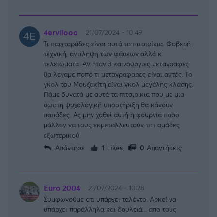
4ervilooo
21/07/2024 - 10:49
Τι παιχταράδες είναι αυτά τα πιτσιρίκια. Φοβερή
τεχνική, αντίληψη των φάσεων αλλά κ
τελειώματα. Αν ήταν 3 καινούργιες μεταγραφές
θα λεγαμε ποπό τι μεταγραφαρες είναι αυτές. Το
γκολ του Μουζακίτη είναι γκολ μεγάλης κλάσης.
Πάμε δυνατά με αυτά τα πιτσιρίκια που με μια
σωστή ψυχολογική υποστήριξη θα κάνουν
παπάδες. Ας μην χαθεί αυτή η φουρνιά ποσο
μάλλον να τους εκμεταλλευτούν τπτ ομάδες
εξωτερικού
Απάντησε
1
Likes
0
Απαντήσεις
Euro 2004
21/07/2024 - 10:28
Συμφωνούμε οτι υπάρχει ταλέντο. Αρκεί να
υπάρχει παράλληλα και δουλειά... απο τους