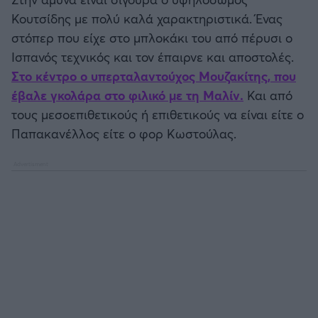
Κουτσίδης με πολύ καλά χαρακτηριστικά. Ένας
στόπερ που είχε στο μπλοκάκι του από πέρυσι ο
Ισπανός τεχνικός και τον έπαιρνε και αποστολές.
Στο κέντρο ο υπερταλαντούχος Μουζακίτης, που
έβαλε γκολάρα στο φιλικό με τη Μαλίν.
Και από
τους μεσοεπιθετικούς ή επιθετικούς να είναι είτε ο
Παπακανέλλος είτε ο φορ Κωστούλας.