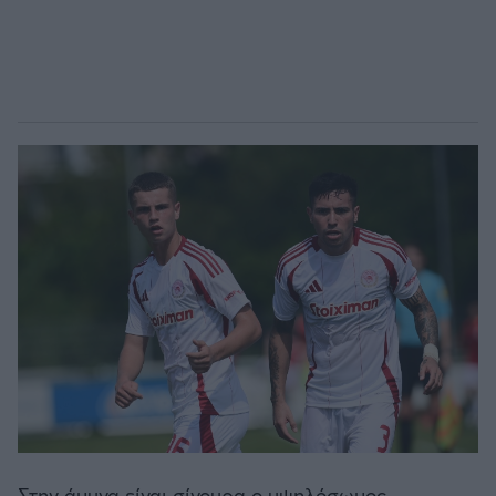
Στην άμυνα είναι σίγουρα ο υψηλόσωμος