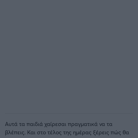
Αυτά τα παιδιά χαίρεσαι πραγματικά να τα
βλέπεις. Και στο τέλος της ημέρας ξέρεις πώς θα