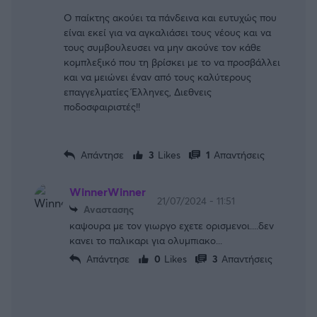
Ο παίκτης ακούει τα πάνδεινα και ευτυχώς που
είναι εκεί για να αγκαλιάσει τους νέους και να
τους συμβουλευσει να μην ακούνε τον κάθε
κομπλεξικό που τη βρίσκει με το να προσβάλλει
και να μειώνει έναν από τους καλύτερους
επαγγελματίες Έλληνες, Διεθνεις
ποδοσφαιριστές!!
Απάντησε
3
Likes
1
Απαντήσεις
WinnerWinner
21/07/2024 - 11:51
Αναστασης
καψουρα με τον γιωργο εχετε ορισμενοι....δεν
κανει το παλικαρι για ολυμπιακο...
Απάντησε
0
Likes
3
Απαντήσεις