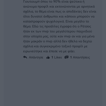
Γιουτιουμπ όπου το 90% είναι ψεύτικα ή
ανώνυμα προφίλ και εκτονώνονται με αρνητικά
σχόλια, το θέμα είναι πως οι αποδέκτες δεν είναι
όλοι δυνατοί άνθρωποι και κάποιοι μπορούν να
καταστραφούν ψυχολογικά. Είναι μεγάλο το
θέμα. Εδώ τις προάλλες έγραψα ότι ο Ρέτσος
ήταν εκ των mvp του μεγαλύτερου παιχνιδιού
στην ιστορία μας, ούτε καν mvp αν και για μένα
ήταν μακράν ο mvp αλλά δεν ήθελα να δεχτώ
σχόλια και συγκεκριμένο τοξικό προφίλ με
ειρωνεύτηκε και έπεσε να με φάει.
Απάντησε
1
Likes
1
Απαντήσεις