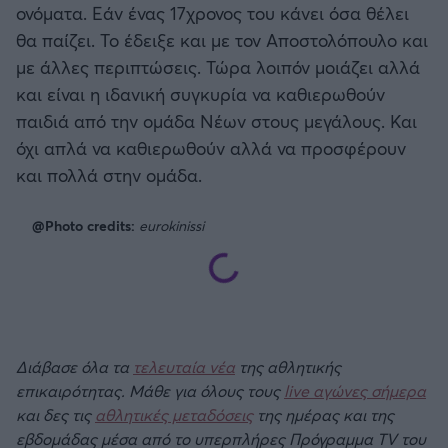
ονόματα. Εάν ένας 17χρονος του κάνει όσα θέλει
θα παίζει. Το έδειξε και με τον Αποστολόπουλο και
με άλλες περιπτώσεις. Τώρα λοιπόν μοιάζει αλλά
και είναι η ιδανική συγκυρία να καθιερωθούν
παιδιά από την ομάδα Νέων στους μεγάλους. Και
όχι απλά να καθιερωθούν αλλά να προσφέρουν
και πολλά στην ομάδα.
@Photo credits:
eurokinissi
Διάβασε όλα τα
τελευταία νέα
της αθλητικής
επικαιρότητας. Μάθε για όλους τους
live αγώνες σήμερα
και δες τις
αθλητικές μεταδόσεις
της ημέρας και της
εβδομάδας μέσα από το υπερπλήρες Πρόγραμμα TV του