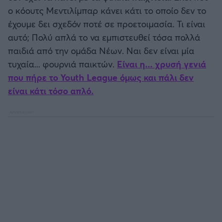
EREDIVISIE
ο κόουτς Μεντιλίμπαρ κάνει κάτι το οποίο δεν το
έχουμε δει σχεδόν ποτέ σε προετοιμασία. Τι είναι
Άρσεναλ
CYPRUS LEAGUE BY STOIXIMAN
αυτό; Πολύ απλά το να εμπιστευθεί τόσα πολλά
παιδιά από την ομάδα Νέων. Ναι δεν είναι μία
Γιουβέντους
Παγκόσμιο Κύπελλο Συλλόγων 2025
τυχαία... φουρνιά παικτών.
Είναι η... χρυσή γενιά
που πήρε το Youth League όμως και πάλι δεν
Μίλαν
LIGA PORTUGAL BETCLIC
είναι κάτι τόσο απλό.
Ίντερ
Α' Εθνική Γυναικών
Μπάγερν Μονάχου
SUPER CUP Ελλάδας
Παρί Σεν Ζερμέν