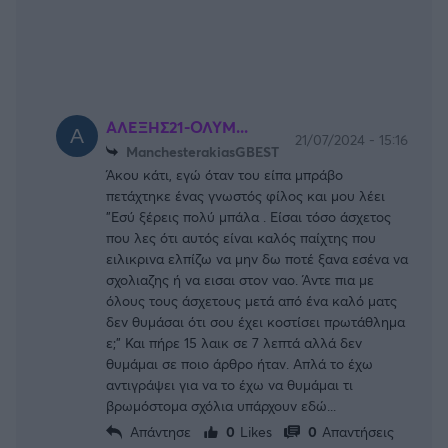
ΑΛΕΞΗΣ21-ΟΛΥΜ...
21/07/2024 - 15:16
ManchesterakiasGBEST
Άκου κάτι, εγώ όταν του είπα μπράβο
πετάχτηκε ένας γνωστός φίλος και μου λέει
"Εσύ ξέρεις πολύ μπάλα . Είσαι τόσο άσχετος
που λες ότι αυτός είναι καλός παίχτης που
ειλικρινα ελπίζω να μην δω ποτέ ξανα εσένα να
σχολιαζης ή να εισαι στον ναο. Άντε πια με
όλους τους άσχετους μετά από ένα καλό ματς
δεν θυμάσαι ότι σου έχει κοστίσει πρωτάθλημα
ε;" Και πήρε 15 λαικ σε 7 λεπτά αλλά δεν
θυμάμαι σε ποιο άρθρο ήταν. Απλά το έχω
αντιγράψει για να το έχω να θυμάμαι τι
βρωμόστομα σχόλια υπάρχουν εδώ...
Απάντησε
0
Likes
0
Απαντήσεις