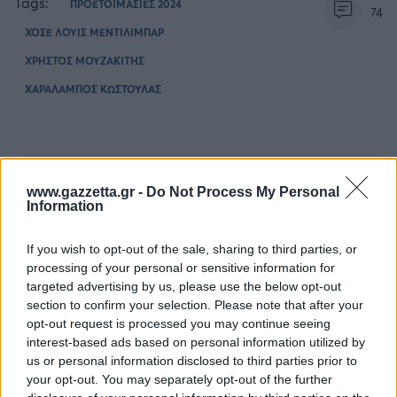
Tags:
ΠΡΟΕΤΟΙΜΑΣΙΕΣ 2024
74
ΧΟΣΕ ΛΟΥΙΣ ΜΕΝΤΙΛΙΜΠΑΡ
ΧΡΗΣΤΟΣ ΜΟΥΖΑΚΙΤΗΣ
ΧΑΡΑΛΑΜΠΟΣ ΚΩΣΤΟΥΛΑΣ
www.gazzetta.gr -
Do Not Process My Personal
Για να προσθέσεις το σχόλιο
Information
σου πρέπει να συνδεθείς
If you wish to opt-out of the sale, sharing to third parties, or
στο my gazzetta!
processing of your personal or sensitive information for
targeted advertising by us, please use the below opt-out
section to confirm your selection. Please note that after your
Εγγραφή
Σύνδεση
opt-out request is processed you may continue seeing
interest-based ads based on personal information utilized by
us or personal information disclosed to third parties prior to
your opt-out. You may separately opt-out of the further