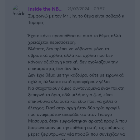
Inside the ΝΒ...
21/07/2024 - 09:57
Συμφωνώ με τον Mr Jim, το θέμα είναι σοβαρό κ.
Τομαρα,
Έχετε κάνει προσπάθεια σε αυτό το θέμα, αλλά
χρειάζεται περισσότερη.
Βλέπετε, δεν πρέπει να κόβονται μόνο τα
υβριστικά σχόλια, αλλά και σχόλια που δεν
κάνουν αξιόλογη κριτική, δεν σχολιάζουν την
επικαιρότητα, δεν δεν δεν.
Δεν έχω θέμα με την καζούρα, ούτε με ειρωνικά
σχόλια, άλλωστε αυτά προσφέρουν γέλιο.
Να στοχοποιουν όμως συντονισμένα έναν παίκτη
ξεπερνά τα όρια, εδώ μιλάμε για ζωή, είναι
επικίνδυνα όλα αυτά και εδώ πάει να χαθεί ο
έλεγχος. Γιατί στην αρχή ήταν δύο τρία προφίλ
που αναφερόταν απαράδεκτα στον Γιώργο
Μασουρα, όταν εμφανίστηκαν αρκετά προφίλ που
διαφωνουσαν με την επίθεση αυτή, τις επόμενες
μέρες ξεφυτρωναν νέα προφίλ που συνέχιζαν να