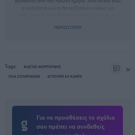
βρίσκεται από την πρώτη ημέρα. Από αυτήν εδώ
τη φιλόξενη γωνιά θα συζητάμε κυρίως για
Ολυμπιακό αλλά θα καταπιανόμαστε και με
αρκετά ακόμα θέματα.
ΠΕΡΙΣΣΟΤΕΡΑ
Tags:
ΚΩΣΤΑΣ ΦΟΡΤΟΥΝΗΣ
34
ΟΛΑ ΣΟΛΜΠΑΚΕΝ
ΑΓΙΟΥΜΠ ΕΛ ΚΑΜΠΙ
Για να προσθέσεις το σχόλιο
σου πρέπει να συνδεθείς