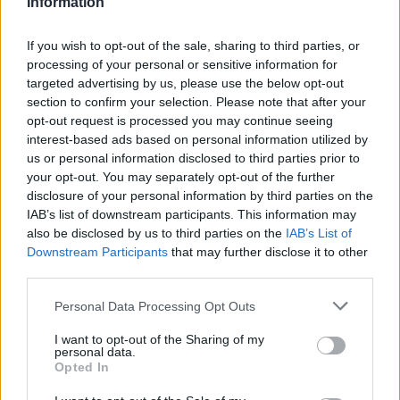
Information
Στο ματς της Τρίπολης ο Μαρτίνεθ θέλησε να
If you wish to opt-out of the sale, sharing to third parties, or
αλλάξει αρκετά την 11άδα του Ολυμπιακού. Ναι
processing of your personal or sensitive information for
σαφώς και το ματς ήταν σημαντικό όμως το
targeted advertising by us, please use the below opt-out
ζητούμενο είναι η ομάδα να αρχίσει να παίρνει
section to confirm your selection. Please note that after your
opt-out request is processed you may continue seeing
μεγάλες αγωνιστικές βοήθειες από αρκετούς
interest-based ads based on personal information utilized by
ακόμα παίκτες.
Ότι δηλαδή γράφαμε μετά τον
us or personal information disclosed to third parties prior to
αγώνα με τη Γουέστ Χαμ.
your opt-out. You may separately opt-out of the further
disclosure of your personal information by third parties on the
IAB’s list of downstream participants. This information may
also be disclosed by us to third parties on the
IAB’s List of
Downstream Participants
that may further disclose it to other
third parties.
Please note that this website/app uses one or more Google
Personal Data Processing Opt Outs
services and may gather and store information including but
not limited to your visit or usage behaviour. You may click to
I want to opt-out of the Sharing of my
personal data.
grant or deny consent to Google and its third-party tags to
Opted In
use your data for below specified purposes in below Google
consent section.