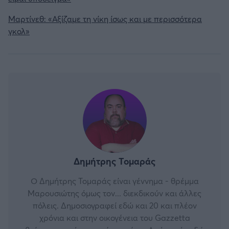
Μαρτίνεθ: «Αξίζαμε τη νίκη ίσως και με περισσότερα
γκολ»
Δημήτρης Τομαράς
Ο Δημήτρης Τομαράς είναι γέννημα - θρέμμα
Μαρουσιώτης όμως τον... διεκδικούν και άλλες
πόλεις. Δημοσιογραφεί εδώ και 20 και πλέον
χρόνια και στην οικογένεια του Gazzetta