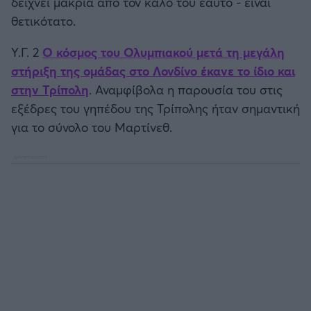
δείχνει μακριά από τον καλό του εαυτό - είναι
θετικότατο.
Υ.Γ. 2
Ο κόσμος του Ολυμπιακού μετά τη μεγάλη
στήριξη της ομάδας στο Λονδίνο έκανε το ίδιο και
στην Τρίπολη
. Αναμφίβολα η παρουσία του στις
εξέδρες του γηπέδου της Τρίπολης ήταν σημαντική
για το σύνολο του Μαρτίνεθ.