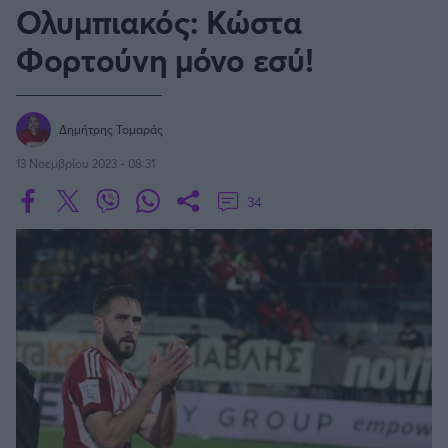
Οδηγός F1
CEV Cup
Τεχνολογία
Ολυμπιακός: Κώστα
Παναγιώτης Δαλαταριώφ
Κολύμβηση
ΑΘΛΗΤΙΚΕΣ ΜΕΤΑΔΟΣΕΙΣ
Bundesliga
EuroCup
GMotion WRC
SERIE A
Υγεία
Challenge Cup
Φορτούνη μόνο εσύ!
Ανδρέας Δημάτος
Μπιτς Βόλεϊ
Ligue 1
Mundobasket
GMotion MotoGP
LIVE SCORE
Showbiz
Αντώνης Καλκαβούρας
Κύπελλο Ιταλίας
Ιστιοπλοΐα
Basketaki
Εθνική Ελλάδος
GWOMEN
Αντώνης Καρπετόπουλος
Eurobasket
Κωπηλασία
Δημήτρης Τομαράς
Μουντιάλ 2026
Δημήτρης Κατσιώνης
LA LIGA
ΑΘΛΗΤΙΚΗ ΗΧΩ
Ξιφασκία
Wyscout Analysis
Γιώργος Κούβαρης
13 Νοεμβρίου 2023 - 08:31
ΕΚΠΟΜΠΕΣ
Σκοποβολή
Ευρώπη
COPA DEL REY
Κώστας Νικολακόπουλος
34
GALACTICOS BY INTERWETTEN
Κόσμος
Πάλη
ΟΜΑΔΕΣ
Γιάννης Πάλλας
GAZZ FLOOR BY NOVIBET
BUNDESLIGA
Νίκος Παπαδογιάννης
Τάε κβον ντο
ΑΕΚ
PODCASTS
POLE POSITION BY ALLWYN
Γιώργος Σακελλαρίου
Τζούντο
ΣΠΛΙΤ
LIGUE 1
OLD SCHOOL
GAZZETTA ACTS
Γιάννης Σερέτης
Ολυμπιακός
Πινγκ - πονγκ
Transfer Stories
ΜΕΤΑΒΙΒΑΣΗ BY NOVIBET
Gazzetta For Her
Σταύρος Σουντουλίδης
GAZZETTA SPECIALS
gMotion
SüPER LIG
Μαχητικά Αθλήματα
Θέμα Ισότητας
Δημήτρης Τομαράς
ΠΑΟΚ
Unique
Πυγμαχία
Για τον Αλέξανδρο
Γιώργος Τσακίρης
Wyscout Analysis
PREMIER LEAGUE Ρωσίας
Άρση Βαρών
#GiatonAlki
Παναθηναϊκός
Μιχάλης Τσαμπάς
InStat Analysis