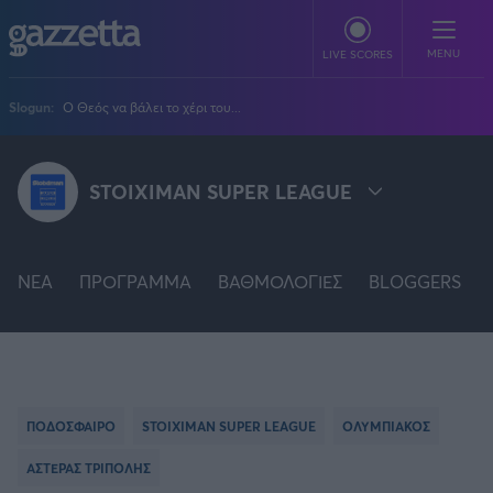
Παράκαμψη προς το κυρίως περιεχόμενο
MENU
LIVE SCORES
Slogun:
Ο Θεός να βάλει το χέρι του...
ΠΟΔΟΣΦΑΙΡΟ
STOIXIMAN SUPER LEAGUE
Stoiximan Super League
ΜΠΑΣΚΕΤ
Super League 2
Stoiximan GBL
Όλες οι διοργανώσεις
ΒΟΛΕΪ
Champions League
NEA
EuroLeague
ΠΡΟΓΡΑΜΜΑ
ΒΑΘΜΟΛΟΓΙΕΣ
BLOGGERS
Novibet Volley League
ΑΛΛΑ ΣΠΟΡ
STOIXIMAN SUPER LEAGUE
Europa League
Champions League
Volley League Γυναικών
Τένις
PLUS
Conference League
NBA
SUPER LEAGUE 2
Pre League
Χάντμπολ
Πολιτική
Κύπελλο Ελλάδας
Εθνική Μπάσκετ
BLOGGERS
Κύπελλο Ανδρών
Πόλο
Κοινωνία
Premier League
PREMIER LEAGUE
Elite League
Νίκος Αθανασίου
ΠΟΔΟΣΦΑΙΡΟ
STOIXIMAN SUPER LEAGUE
ΟΛΥΜΠΙΑΚΟΣ
GMOTION
Κύπελλο Γυναικών
Διεθνή
Στίβος
La Liga
Δημήτρης Βέργος
Α1 Γυναικών
GMotion F1
Champions League
ΑΣΤΕΡΑΣ ΤΡΙΠΟΛΗΣ
Viral
FA CUP
ΠΡΩΤΟΣΕΛΙΔΑ
Γυμναστική
Serie A
Βασίλης Βλαχόπουλος
Κύπελλο Ελλάδος