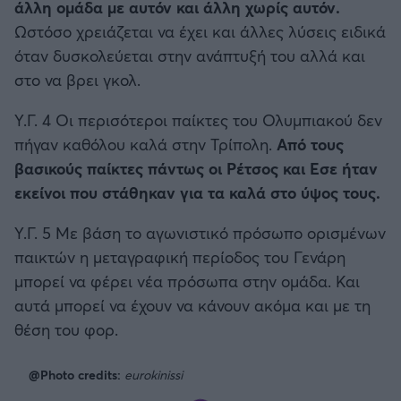
άλλη ομάδα με αυτόν και άλλη χωρίς αυτόν.
Ωστόσο χρειάζεται να έχει και άλλες λύσεις ειδικά
όταν δυσκολεύεται στην ανάπτυξή του αλλά και
στο να βρει γκολ.
Υ.Γ. 4 Οι περισότεροι παίκτες του Ολυμπιακού δεν
πήγαν καθόλου καλά στην Τρίπολη.
Από τους
βασικούς παίκτες πάντως οι Ρέτσος και Εσε ήταν
εκείνοι που στάθηκαν για τα καλά στο ύψος τους.
Υ.Γ. 5 Με βάση το αγωνιστικό πρόσωπο ορισμένων
παικτών η μεταγραφική περίοδος του Γενάρη
μπορεί να φέρει νέα πρόσωπα στην ομάδα. Και
αυτά μπορεί να έχουν να κάνουν ακόμα και με τη
θέση του φορ.
@Photo credits:
eurokinissi