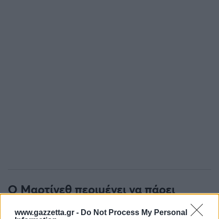
Ο Μαρτίνεθ περιμένει να πάρει
πράγματα από αρκετούς ακόμα
παίκτες
www.gazzetta.gr -
Do Not Process My Personal