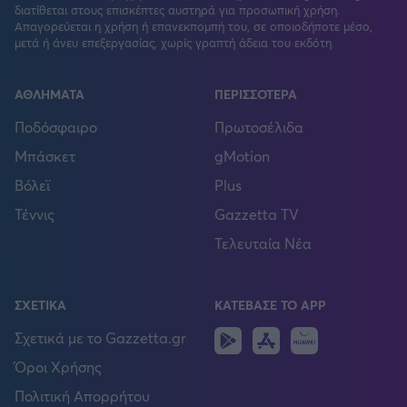
διατίθεται στους επισκέπτες αυστηρά για προσωπική χρήση.
Απαγορεύεται η χρήση ή επανεκπομπή του, σε οποιοδήποτε μέσο,
μετά ή άνευ επεξεργασίας, χωρίς γραπτή άδεια του εκδότη.
ΑΘΛΗΜΑΤΑ
ΠΕΡΙΣΣΟΤΕΡΑ
Ποδόσφαιρο
Πρωτοσέλιδα
Μπάσκετ
gMotion
Βόλεϊ
Plus
Τέννις
Gazzetta TV
Τελευταία Νέα
ΣΧΕΤΙΚΑ
ΚΑΤΕΒΑΣΕ ΤΟ APP
Android
IOS
Huawei
Σχετικά με το Gazzetta.gr
Όροι Χρήσης
Πολιτική Απορρήτου