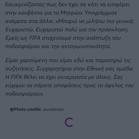
διευκρινίζοντας πως δεν έχει σε κάτι να εισφέρει
Καλαμάτα
στην κουβέντα για το Μητρώο. Υπογράμμισε
Προκριματικά MUNDIAL 2026
ανάμεσα στα άλλα:
«Μπορώ να μιλήσω πιο γενικά;
Ηρακλής
Ευχαριστώ. Ευχαριστώ πολύ για την πρόσκληση.
Προκριματικά EURO
Εμείς ως FIFA στοχεύουμε στην ανάπτυξη του
Μπαρτσελόνα
CONFERENCE LEAGUE
ποδοσφαίρου και την ανταγωνιστικότητα.
Ρεάλ Μαδρίτης
Είμαι χαρούμενη που είμαι εδώ και παρατηρώ τις
Διεθνή Φιλικά
συζητήσεις. Συγχαρητήρια στην Εθνική σας ομάδα.
Ατλέτικο Μαδρίτης
Η FIFA θέλει να έχει συνεργασία με όλους. Σας
Ποδόσφαιρο Γυναικών
εύχομαι να πάρετε αποφάσεις προς το όφελος του
Μάντσεστερ Γιουνάιτεντ
ποδοσφαίρου».
EFL CUP
Μάντσεστερ Σίτι
@Photo credits:
eurokinissi
COPA AFRICA
Λίβερπουλ
MLS
Τσέλσι