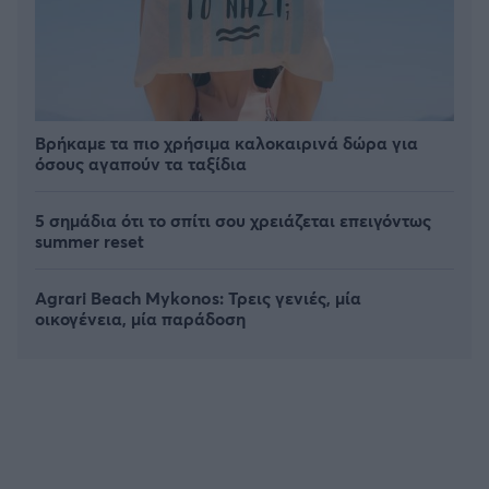
Βρήκαμε τα πιο χρήσιμα καλοκαιρινά δώρα για
όσους αγαπούν τα ταξίδια
5 σημάδια ότι το σπίτι σου χρειάζεται επειγόντως
summer reset
Agrari Beach Mykonos: Τρεις γενιές, μία
οικογένεια, μία παράδοση