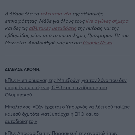
EREDIVISIE
Διάβασε όλα τα
τελευταία νέα
της αθλητικής
Άρσεναλ
επικαιρότητας. Μάθε για όλους τους
CYPRUS LEAGUE BY STOIXIMAN
live αγώνες σήμερα
και δες τις
αθλητικές μεταδόσεις
της ημέρας και της
Γιουβέντους
εβδομάδας μέσα από το υπερπλήρες Πρόγραμμα TV του
Παγκόσμιο Κύπελλο Συλλόγων 2025
Gazzetta. Ακολούθησέ μας και στο
Google News
.
Μίλαν
LIGA PORTUGAL BETCLIC
Ίντερ
Α' Εθνική Γυναικών
ΔΙΑΒΑΣΕ ΑΚΟΜΗ:
ΕΠΟ: Η επισήμανση της Μπιτζούνη για τον λόγο που δεν
Μπάγερν Μονάχου
SUPER CUP Ελλάδας
μπορεί να μπει ξένος CEO και η αντίδραση του
Ολυμπιακού
Παρί Σεν Ζερμέν
Μπαλτάκος: «Εάν έρχεται ο Υπουργός να λέει εσύ παίζεις
και εσύ όχι, τότε γιατί υπάρχει η ΕΠΟ και το
αυτοδιοίκητο;»
ΕΠΟ: Αποφασίζει την Παρασκευή την αναστολή των