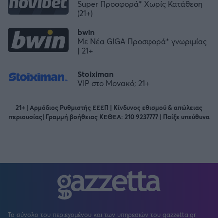
Super Προσφορά* Χωρίς Κατάθεση
(21+)
bwin
Με Νέα GIGA Προσφορά* γνωριμίας
| 21+
Stoiximan
VIP στο Μονακό; 21+
21+ | Αρμόδιος Ρυθμιστής ΕΕΕΠ | Κίνδυνος εθισμού & απώλειας
περιουσίας| Γραμμή βοήθειας ΚΕΘΕΑ: 210 9237777 | Παίξε υπεύθυνα
Το σύνολο του περιεχομένου και των υπηρεσιών του gazzetta.gr