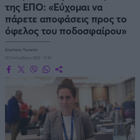
Οδηγός F1
CEV Cup
Τεχνολογία
της ΕΠΟ: «Εύχομαι να
Παναγιώτης Δαλαταριώφ
Κολύμβηση
ΑΘΛΗΤΙΚΕΣ ΜΕΤΑΔΟΣΕΙΣ
Bundesliga
EuroCup
GMotion WRC
SERIE A
Υγεία
Challenge Cup
πάρετε αποφάσεις προς το
Ανδρέας Δημάτος
Μπιτς Βόλεϊ
Ligue 1
Mundobasket
GMotion MotoGP
LIVE SCORE
Showbiz
Αντώνης Καλκαβούρας
όφελος του ποδοσφαίρου»
Κύπελλο Ιταλίας
Ιστιοπλοΐα
Basketaki
Εθνική Ελλάδος
GWOMEN
Αντώνης Καρπετόπουλος
Eurobasket
Κωπηλασία
Μουντιάλ 2026
Δημήτρης Κατσιώνης
LA LIGA
ΑΘΛΗΤΙΚΗ ΗΧΩ
Ξιφασκία
Δημήτρης Τομαράς
Wyscout Analysis
Γιώργος Κούβαρης
ΕΚΠΟΜΠΕΣ
Σκοποβολή
30 Σεπτεμβρίου 2022 - 11:38
Ευρώπη
COPA DEL REY
Κώστας Νικολακόπουλος
GALACTICOS BY INTERWETTEN
Κόσμος
Πάλη
ΟΜΑΔΕΣ
Γιάννης Πάλλας
GAZZ FLOOR BY NOVIBET
BUNDESLIGA
Νίκος Παπαδογιάννης
Τάε κβον ντο
ΑΕΚ
PODCASTS
POLE POSITION BY ALLWYN
Γιώργος Σακελλαρίου
Τζούντο
ΣΠΛΙΤ
LIGUE 1
OLD SCHOOL
GAZZETTA ACTS
Γιάννης Σερέτης
Ολυμπιακός
Πινγκ - πονγκ
Transfer Stories
ΜΕΤΑΒΙΒΑΣΗ BY NOVIBET
Gazzetta For Her
Σταύρος Σουντουλίδης
GAZZETTA SPECIALS
gMotion
SüPER LIG
Μαχητικά Αθλήματα
Θέμα Ισότητας
Δημήτρης Τομαράς
ΠΑΟΚ
Unique
Πυγμαχία
Για τον Αλέξανδρο
Γιώργος Τσακίρης
Wyscout Analysis
PREMIER LEAGUE Ρωσίας
Άρση Βαρών
#GiatonAlki
Παναθηναϊκός
Μιχάλης Τσαμπάς
InStat Analysis