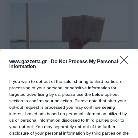
www.gazzetta.gr -
Do Not Process My Personal
Information
If you wish to opt-out of the sale, sharing to third parties, or
«Μου χρωστάς έναν Αύγουστο»: Όλοι μιλούν για τη
processing of your personal or sensitive information for
φράση που έγινε τραγούδι, κανείς δεν ξέρει από
targeted advertising by us, please use the below opt-out
πού προήλθε
section to confirm your selection. Please note that after your
opt-out request is processed you may continue seeing
interest-based ads based on personal information utilized by
Ο χορηγός στη νέα φανέλα του Σαλάχ έκανε τους
us or personal information disclosed to third parties prior to
Έλληνες να απορούν
your opt-out. You may separately opt-out of the further
disclosure of your personal information by third parties on the
Αποστολία Ζώη: Ποζάρει στην παραλία και