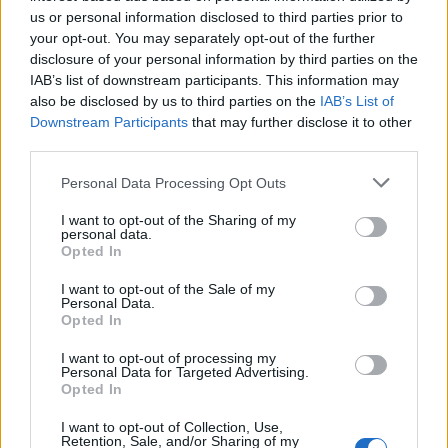
BEST OF
INTERNET
us or personal information disclosed to third parties prior to
your opt-out. You may separately opt-out of the further
disclosure of your personal information by third parties on the
IAB’s list of downstream participants. This information may
also be disclosed by us to third parties on the
IAB’s List of
Downstream Participants
that may further disclose it to other
third parties.
Please note that this website/app uses one or more Google
Personal Data Processing Opt Outs
services and may gather and store information including but
not limited to your visit or usage behaviour. You may click to
I want to opt-out of the Sharing of my
personal data.
grant or deny consent to Google and its third-party tags to
Opted In
use your data for below specified purposes in below Google
consent section.
I want to opt-out of the Sale of my
Personal Data.
Opted In
I want to opt-out of processing my
6 γραφικά χωριά των Κυκλάδων που αξίζει να
Personal Data for Targeted Advertising.
ανακαλύψετε
Opted In
I want to opt-out of Collection, Use,
7 έξυπνα tips για να φτιάξετε γρήγορα τη βαλίτσα
Retention, Sale, and/or Sharing of my