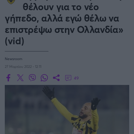
Οδηγός F1
CEV Cup
Τεχνολογία
θέλουν για το νέο
Παναγιώτης Δαλαταριώφ
Κολύμβηση
ΑΘΛΗΤΙΚΕΣ ΜΕΤΑΔΟΣΕΙΣ
Bundesliga
EuroCup
GMotion WRC
SERIE A
Υγεία
Challenge Cup
γήπεδο, αλλά εγώ θέλω να
Ανδρέας Δημάτος
Μπιτς Βόλεϊ
Ligue 1
Mundobasket
GMotion MotoGP
LIVE SCORE
Showbiz
Αντώνης Καλκαβούρας
επιστρέψω στην Ολλανδία»
Κύπελλο Ιταλίας
Ιστιοπλοΐα
Basketaki
Εθνική Ελλάδος
GWOMEN
Αντώνης Καρπετόπουλος
Eurobasket
Κωπηλασία
(vid)
Μουντιάλ 2026
Δημήτρης Κατσιώνης
LA LIGA
ΑΘΛΗΤΙΚΗ ΗΧΩ
Ξιφασκία
Wyscout Analysis
Γιώργος Κούβαρης
ΕΚΠΟΜΠΕΣ
Σκοποβολή
Ευρώπη
COPA DEL REY
Κώστας Νικολακόπουλος
Newsroom
GALACTICOS BY INTERWETTEN
Κόσμος
Πάλη
ΟΜΑΔΕΣ
Γιάννης Πάλλας
27 Μαρτίου 2022 - 12:11
GAZZ FLOOR BY NOVIBET
BUNDESLIGA
Νίκος Παπαδογιάννης
Τάε κβον ντο
49
ΑΕΚ
PODCASTS
POLE POSITION BY ALLWYN
Γιώργος Σακελλαρίου
Τζούντο
ΣΠΛΙΤ
LIGUE 1
OLD SCHOOL
GAZZETTA ACTS
Γιάννης Σερέτης
Ολυμπιακός
Πινγκ - πονγκ
Transfer Stories
ΜΕΤΑΒΙΒΑΣΗ BY NOVIBET
Gazzetta For Her
Σταύρος Σουντουλίδης
GAZZETTA SPECIALS
gMotion
SüPER LIG
Μαχητικά Αθλήματα
Θέμα Ισότητας
Δημήτρης Τομαράς
ΠΑΟΚ
Unique
Πυγμαχία
Για τον Αλέξανδρο
Γιώργος Τσακίρης
Wyscout Analysis
PREMIER LEAGUE Ρωσίας
Άρση Βαρών
#GiatonAlki
Παναθηναϊκός
Μιχάλης Τσαμπάς
InStat Analysis