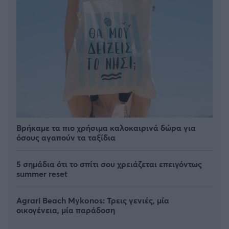
Βρήκαμε τα πιο χρήσιμα καλοκαιρινά δώρα για
όσους αγαπούν τα ταξίδια
5 σημάδια ότι το σπίτι σου χρειάζεται επειγόντως
summer reset
Agrari Beach Mykonos: Τρεις γενιές, μία
οικογένεια, μία παράδοση