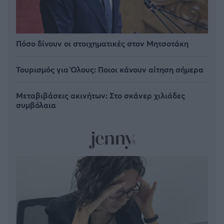
Πόσο δίνουν οι στοιχηματικές στον Μητσοτάκη
Τουρισμός για Όλους: Ποιοι κάνουν αίτηση σήμερα
Μεταβιβάσεις ακινήτων: Στο σκάνερ χιλιάδες
συμβόλαια