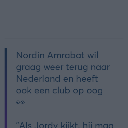
Nordin Amrabat wil
graag weer terug naar
Nederland en heeft
ook een club op oog
👀
"Als Jordy kijkt, hij mag