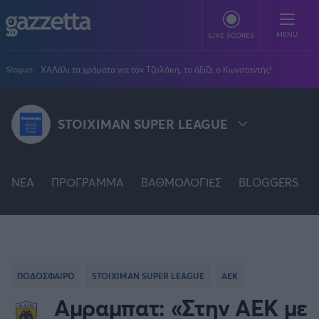
Παράκαμψη προς το κυρίως περιεχόμενο
MENU
LIVE SCORES
Slogun:
ΧΑΛάλι τα χρήματα για τον Τζολάκη, το άξιζε ο Κωνσταντής!
ΠΟΔΟΣΦΑΙΡΟ
STOIXIMAN SUPER LEAGUE
Stoiximan Super League
ΜΠΑΣΚΕΤ
Super League 2
Stoiximan GBL
Όλες οι διοργανώσεις
ΒΟΛΕΪ
Champions League
NEA
EuroLeague
ΠΡΟΓΡΑΜΜΑ
ΒΑΘΜΟΛΟΓΙΕΣ
BLOGGERS
Novibet Volley League
ΑΛΛΑ ΣΠΟΡ
STOIXIMAN SUPER LEAGUE
Europa League
Champions League
Volley League Γυναικών
Τένις
PLUS
Conference League
NBA
SUPER LEAGUE 2
Pre League
Χάντμπολ
Πολιτική
Κύπελλο Ελλάδας
Εθνική Μπάσκετ
BLOGGERS
Κύπελλο Ανδρών
Πόλο
Κοινωνία
Premier League
PREMIER LEAGUE
Elite League
Νίκος Αθανασίου
ΠΟΔΟΣΦΑΙΡΟ
STOIXIMAN SUPER LEAGUE
ΑΕΚ
GMOTION
Κύπελλο Γυναικών
Διεθνή
Στίβος
La Liga
Δημήτρης Βέργος
Α1 Γυναικών
Αμραμπατ: «Στην ΑΕΚ με
GMotion F1
Champions League
Viral
FA CUP
ΠΡΩΤΟΣΕΛΙΔΑ
Γυμναστική
Serie A
Βασίλης Βλαχόπουλος
Κύπελλο Ελλάδος