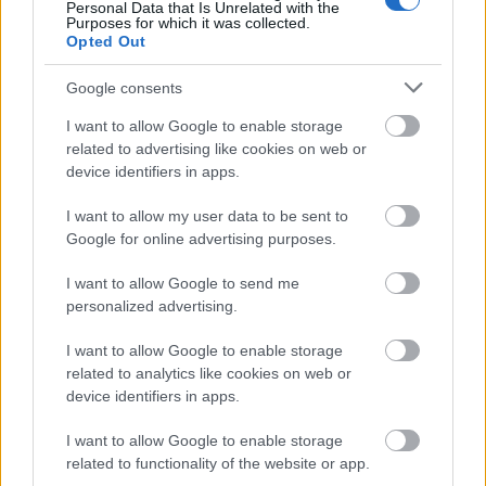
Personal Data that Is Unrelated with the
των διακοπών
Purposes for which it was collected.
Opted Out
Η εξωτική παραλία της Πάργας που θα λατρέψετε
Google consents
I want to allow Google to enable storage
related to advertising like cookies on web or
device identifiers in apps.
I want to allow my user data to be sent to
Google for online advertising purposes.
I want to allow Google to send me
personalized advertising.
I want to allow Google to enable storage
related to analytics like cookies on web or
device identifiers in apps.
I want to allow Google to enable storage
related to functionality of the website or app.
«Εδώ η Αθήνα θυμίζει Ευρώπη»: H γειτονιά εκτός