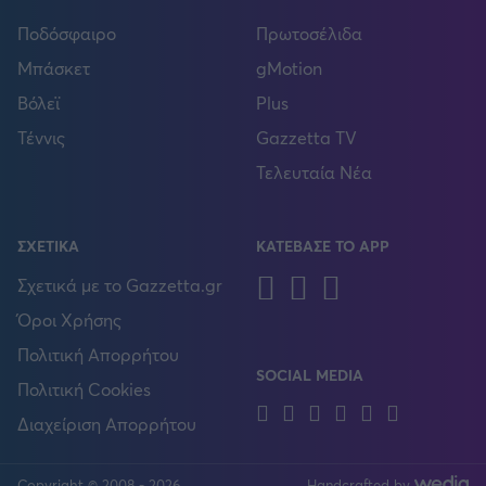
Ποδόσφαιρο
Πρωτοσέλιδα
Μπάσκετ
gMotion
Βόλεϊ
Plus
Τέννις
Gazzetta TV
Τελευταία Νέα
ΣΧΕΤΙΚΑ
ΚΑΤΕΒΑΣΕ ΤΟ APP
Android
IOS
Huawei
Σχετικά με το Gazzetta.gr
Όροι Χρήσης
Πολιτική Απορρήτου
SOCIAL MEDIA
Πολιτική Cookies
Facebook
Twitter
Instagram
YouTube
TikTok
Linkedin
Διαχείριση Απορρήτου
Copyright © 2008 - 2026
Handcrafted by