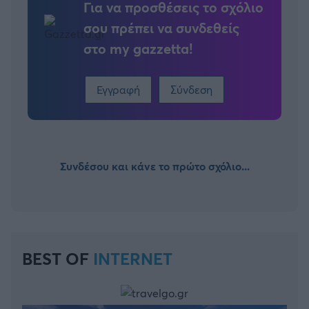
Για να προσθέσεις το σχόλιο
σου πρέπει να συνδεθείς
στο my gazzetta!
Εγγραφή
Σύνδεση
Συνδέσου και κάνε το πρώτο σχόλιο...
BEST OF
INTERNET