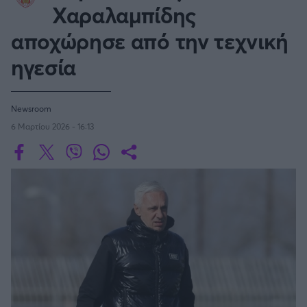
Οδηγός F1
CEV Cup
Τεχνολογία
Χαραλαμπίδης
Παναγιώτης Δαλαταριώφ
Κολύμβηση
ΑΘΛΗΤΙΚΕΣ ΜΕΤΑΔΟΣΕΙΣ
Bundesliga
EuroCup
GMotion WRC
SERIE A
Υγεία
Challenge Cup
αποχώρησε από την τεχνική
Ανδρέας Δημάτος
Μπιτς Βόλεϊ
Ligue 1
Mundobasket
GMotion MotoGP
LIVE SCORE
Showbiz
Αντώνης Καλκαβούρας
ηγεσία
Κύπελλο Ιταλίας
Ιστιοπλοΐα
Basketaki
Εθνική Ελλάδος
GWOMEN
Αντώνης Καρπετόπουλος
Eurobasket
Κωπηλασία
Μουντιάλ 2026
Δημήτρης Κατσιώνης
LA LIGA
ΑΘΛΗΤΙΚΗ ΗΧΩ
Ξιφασκία
Newsroom
Wyscout Analysis
Γιώργος Κούβαρης
ΕΚΠΟΜΠΕΣ
Σκοποβολή
6 Μαρτίου 2026 - 16:13
Ευρώπη
COPA DEL REY
Κώστας Νικολακόπουλος
GALACTICOS BY INTERWETTEN
Κόσμος
Πάλη
ΟΜΑΔΕΣ
Γιάννης Πάλλας
GAZZ FLOOR BY NOVIBET
BUNDESLIGA
Νίκος Παπαδογιάννης
Τάε κβον ντο
ΑΕΚ
PODCASTS
POLE POSITION BY ALLWYN
Γιώργος Σακελλαρίου
Τζούντο
ΣΠΛΙΤ
LIGUE 1
OLD SCHOOL
GAZZETTA ACTS
Γιάννης Σερέτης
Ολυμπιακός
Πινγκ - πονγκ
Transfer Stories
ΜΕΤΑΒΙΒΑΣΗ BY NOVIBET
Gazzetta For Her
Σταύρος Σουντουλίδης
GAZZETTA SPECIALS
gMotion
SüPER LIG
Μαχητικά Αθλήματα
Θέμα Ισότητας
Δημήτρης Τομαράς
ΠΑΟΚ
Unique
Πυγμαχία
Για τον Αλέξανδρο
Γιώργος Τσακίρης
Wyscout Analysis
PREMIER LEAGUE Ρωσίας
Άρση Βαρών
#GiatonAlki
Παναθηναϊκός
Μιχάλης Τσαμπάς
InStat Analysis