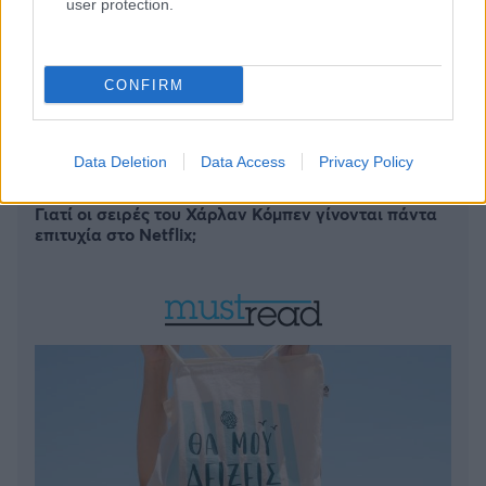
user protection.
Λένι Κλουμ: Το μυστικό πίσω από την
αυτοπεποίθησή της στις φωτογραφίσεις εσωρούχων
CONFIRM
Yellow flags στις σχέσεις: Τι είναι και πότε πρέπει
να σε προβληματίσουν
Data Deletion
Data Access
Privacy Policy
Γιατί οι σειρές του Χάρλαν Κόμπεν γίνονται πάντα
επιτυχία στο Netflix;