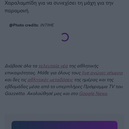
Χαραλαμπίδη για να συνεχίσει τη μάχη για την
παραμονή.
@Photo credits:
INTIME
Διάβασε όλα τα
τελευταία νέα
της αθλητικής
επικαιρότητας. Μάθε για όλους τους
live αγώνες σήμερα
και δες τις
αθλητικές μεταδόσεις
της ημέρας και της
εβδομάδας μέσα από το υπερπλήρες Πρόγραμμα TV του
Gazzetta. Ακολούθησέ μας και στο
Google News
.