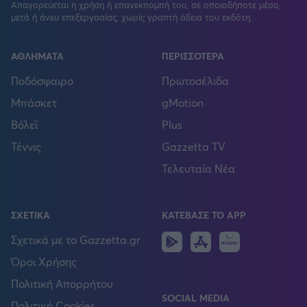
Απαγορεύεται η χρήση ή επανεκπομπή του, σε οποιοδήποτε μέσο,
μετά ή άνευ επεξεργασίας, χωρίς γραπτή άδεια του εκδότη.
ΑΘΛΗΜΑΤΑ
ΠΕΡΙΣΣΟΤΕΡΑ
Ποδόσφαιρο
Πρωτοσέλιδα
Μπάσκετ
gMotion
Βόλεϊ
Plus
Τέννις
Gazzetta TV
Τελευταία Νέα
ΣΧΕΤΙΚΑ
ΚΑΤΕΒΑΣΕ ΤΟ APP
Android
IOS
Huawei
Σχετικά με το Gazzetta.gr
Όροι Χρήσης
Πολιτική Απορρήτου
SOCIAL MEDIA
Πολιτική Cookies