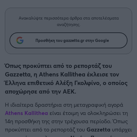
Η μητρότητα στον πάγκο
Δημήτρης Τσορμπατζόγλου
Κύπελλο Γερμανίας
Συνεντεύξεις
Άρης
Μεγάλη μου Αγάπη
Ανακαλύψτε περισσότερα άρθρα στα αποτελέσματα
Κύπελλο Ελλάδος
Μια Ιστορία από την Πόλη
αναζήτησης.
Λεβαδειακός
CHAMPIONS LEAGUE
Προσθήκη του gazzetta.gr στην Google
ΟΦΗ
EUROPA LEAGUE
Βόλος
Όπως προκύπτει από το ρεπορτάζ του
UEFA NATIONS LEAGUE
Gazzetta, η Athens Kallithea έκλεισε τον
Ατρόμητος Αθηνών
Έλληνα επιθετικό Αλέξη Γκολφίνο, ο οποίος
COPA AMERICA
αποχώρησε από την ΑΕΚ.
Κηφισιά
Μουντιάλ 2026
Η ιδιαίτερα δραστήρια στη μεταγραφική αγορά
Αστέρας Τρίπολης
Athens Kallithea
είναι έτοιμη να ολοκληρώσει τη
EURO
14η προσθήκη της στην τρέχουσα περίοδο. Όπως
Παναιτωλικός
προκύπτει από το ρεπορτάζ του
Gazzetta
υπάρχει
Γ' Εθνική