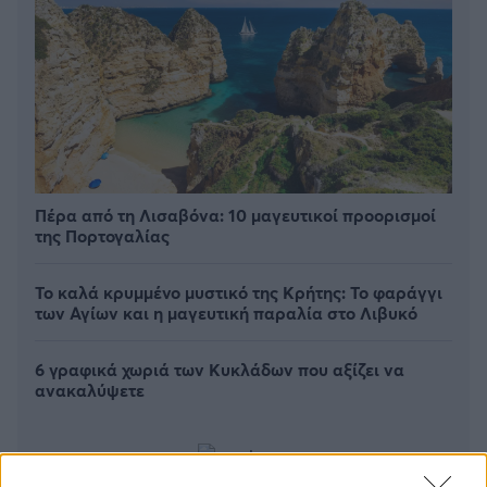
Πέρα από τη Λισαβόνα: 10 μαγευτικοί προορισμοί
της Πορτογαλίας
Το καλά κρυμμένο μυστικό της Κρήτης: Το φαράγγι
των Αγίων και η μαγευτική παραλία στο Λιβυκό
6 γραφικά χωριά των Κυκλάδων που αξίζει να
ανακαλύψετε