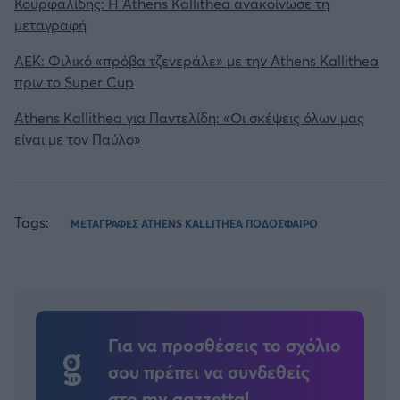
Κουρφαλίδης: H Athens Kallithea ανακοίνωσε τη
μεταγραφή
ΑΕΚ: Φιλικό «πρόβα τζενεράλε» με την Athens Kallithea
πριν το Super Cup
Athens Kallithea για Παντελίδη: «Οι σκέψεις όλων μας
είναι με τον Παύλο»
Tags:
ΜΕΤΑΓΡΑΦΕΣ ATHENS KALLITHEA ΠΟΔΟΣΦΑΙΡΟ
Για να προσθέσεις το σχόλιο
σου πρέπει να συνδεθείς
στο my gazzetta!