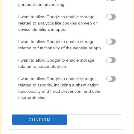
τα δάνεια του ν. Κατσέλη
personalized advertising.
I want to allow Google to enable storage
Τα ανοιχτά μέτωπα για την ενίσχυση της ελληνικής
related to analytics like cookies on web or
βιομηχανίας
device identifiers in apps.
I want to allow Google to enable storage
related to functionality of the website or app.
I want to allow Google to enable storage
related to personalization.
I want to allow Google to enable storage
related to security, including authentication
functionality and fraud prevention, and other
user protection.
CONFIRM