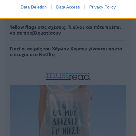
Λένι Κλουμ: Το μυστικό πίσω από την
Data Deletion
Data Access
Privacy Policy
αυτοπεποίθησή της στις φωτογραφίσεις εσωρούχων
Yellow flags στις σχέσεις: Τι είναι και πότε πρέπει
να σε προβληματίσουν
Γιατί οι σειρές του Χάρλαν Κόμπεν γίνονται πάντα
επιτυχία στο Netflix;