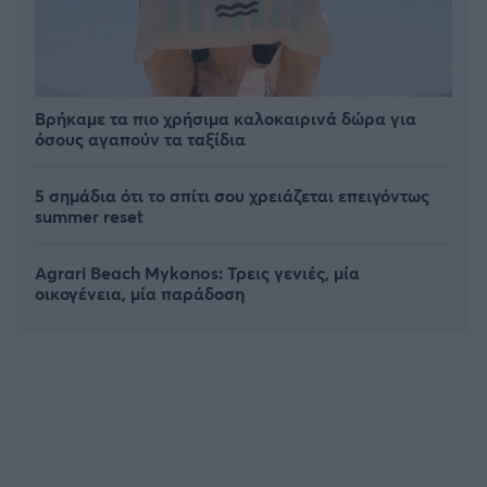
Βρήκαμε τα πιο χρήσιμα καλοκαιρινά δώρα για
όσους αγαπούν τα ταξίδια
5 σημάδια ότι το σπίτι σου χρειάζεται επειγόντως
summer reset
Agrari Beach Mykonos: Τρεις γενιές, μία
οικογένεια, μία παράδοση