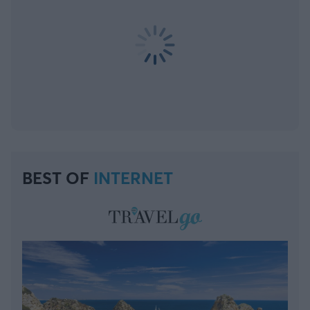
BEST OF
INTERNET