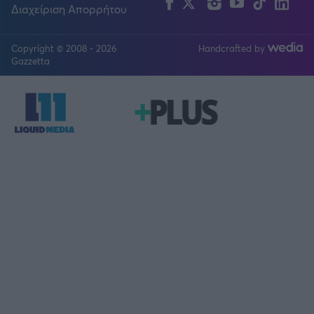
Facebook
Twitter
Instagram
YouTube
TikTok
Lin
Διαχείριση Απορρήτου
Copyright © 2008 - 2026
Handcrafted by
FOLLOW US
Gazzetta