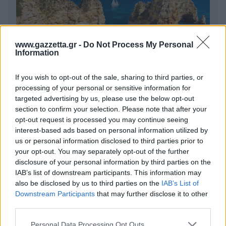
www.gazzetta.gr -
Do Not Process My Personal
Information
If you wish to opt-out of the sale, sharing to third parties, or
Πέρα από τη Λισαβόνα: 10 μαγευτικοί προορισμοί
processing of your personal or sensitive information for
της Πορτογαλίας
targeted advertising by us, please use the below opt-out
section to confirm your selection. Please note that after your
opt-out request is processed you may continue seeing
Το καλά κρυμμένο μυστικό της Κρήτης: Το φαράγγι
interest-based ads based on personal information utilized by
των Αγίων και η μαγευτική παραλία στο Λιβυκό
us or personal information disclosed to third parties prior to
your opt-out. You may separately opt-out of the further
6 γραφικά χωριά των Κυκλάδων που αξίζει να
disclosure of your personal information by third parties on the
ανακαλύψετε
IAB’s list of downstream participants. This information may
also be disclosed by us to third parties on the
IAB’s List of
Downstream Participants
that may further disclose it to other
third parties.
Please note that this website/app uses one or more Google
Personal Data Processing Opt Outs