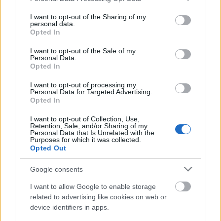
services and may gather and store information including but
not limited to your visit or usage behaviour. You may click to
I want to opt-out of the Sharing of my
personal data.
grant or deny consent to Google and its third-party tags to
Opted In
use your data for below specified purposes in below Google
consent section.
I want to opt-out of the Sale of my
Personal Data.
Opted In
I want to opt-out of processing my
Personal Data for Targeted Advertising.
Opted In
I want to opt-out of Collection, Use,
Retention, Sale, and/or Sharing of my
Τσουβέλας: «Οι φωτογραφίες αδικούν την Εύα, δεν
Personal Data that Is Unrelated with the
έχει φωτογένεια - Λες κι εγώ είμαι ο Μπραντ Πιτ»
Purposes for which it was collected.
Opted Out
(vid)
Google consents
Δύο ανερχόμενα νησιά που μπήκαν στο ραντάρ του
ελληνικού καλοκαιριού
I want to allow Google to enable storage
related to advertising like cookies on web or
device identifiers in apps.
15 μεγάλες σειρές που ανέβαλες καιρό και μπορείς
επιτέλους να δεις το καλοκαίρι