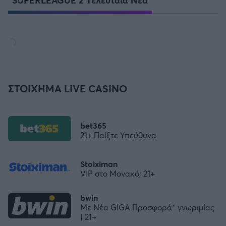
SUPERLEAGUE 2 Τελευταία Νέα
ΣΤΟΙΧΗΜΑ LIVE CASINO
bet365
21+ Παίξτε Υπεύθυνα
Stoiximan
VIP στο Μονακό; 21+
bwin
Με Νέα GIGA Προσφορά* γνωριμίας
| 21+