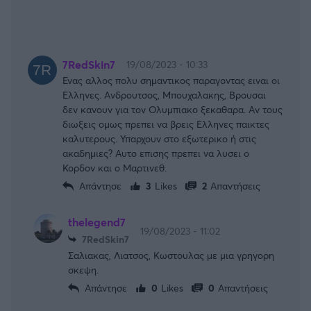
7RedSkin7
19/08/2023 - 10:33
Ενας αλλος πολυ σημαντικος παραγοντας ειναι οι
Ελληνες. Ανδρουτσος, Μπουχαλακης, Βρουσαι
δεν κανουν για τον Ολυμπιακο ξεκαθαρα. Αν τους
διωξεις ομως πρεπει να βρεις Ελληνες παικτες
καλυτερους. Υπαρχουν στο εξωτερικο ή στις
ακαδημιες? Αυτο επισης πρεπει να λυσει ο
Κορδον και ο Μαρτινεθ.
Απάντησε
3
Likes
2
Απαντήσεις
thelegend7
19/08/2023 - 11:02
7RedSkin7
Σαλιακας, Λιατσος, Κωστουλας με μια γρηγορη
σκεψη.
Απάντησε
0
Likes
0
Απαντήσεις