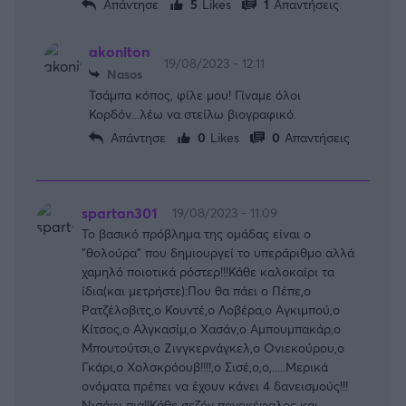
Απάντησε
5
Likes
1
Απαντήσεις
akoniton
19/08/2023 - 12:11
Nasos
Τσάμπα κόπος, φίλε μου! Γίναμε όλοι
Κορδόν...λέω να στείλω βιογραφικό.
Απάντησε
0
Likes
0
Απαντήσεις
spartan301
19/08/2023 - 11:09
Το βασικό πρόβλημα της ομάδας είναι ο
"θολούρα" που δημιουργεί το υπεράριθμο αλλά
χαμηλό ποιοτικά ρόστερ!!!Κάθε καλοκαίρι τα
ίδια(και μετρήστε):Που θα πάει ο Πέπε,ο
Ρατζέλοβιτς,ο Κουντέ,ο Λοβέρα,ο Αγκιμπού,ο
Κίτσος,ο Αλγκασίμ,ο Χασάν,ο Αμπουμπακάρ,ο
Μπουτούτσι,ο Ζινγκερνάγκελ,ο Ονιεκούρου,ο
Γκάρι,ο Χολσκρόουβ!!!!,ο Σισέ,ο,ο,.....Μερικά
ονόματα πρέπει να έχουν κάνει 4 δανεισμούς!!!
Νισάφι πια!!Κάθε σεζόν πονοκέφαλος και