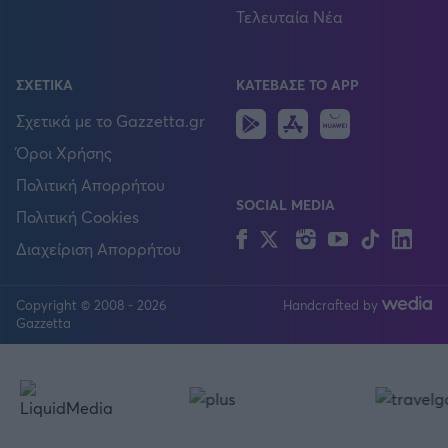
Τελευταία Νέα
ΣΧΕΤΙΚΑ
ΚΑΤΕΒΑΣΕ ΤΟ APP
Android
IOS
Huawei
Σχετικά με το Gazzetta.gr
Όροι Χρήσης
Πολιτική Απορρήτου
SOCIAL MEDIA
Πολιτική Cookies
Facebook
Twitter
Instagram
YouTube
TikTok
Lin
Διαχείριση Απορρήτου
Copyright © 2008 - 2026
Handcrafted by
FOLLOW US
Gazzetta