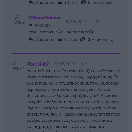
Απάντησε
3
Likes
0
Απαντήσεις
WinnerWinner
19/08/2023 - 11:06
Kouvas7
εχουμε παρει φιλε μου, τον ποροζο
Απάντησε
1
Likes
0
Απαντήσεις
7RedSkin7
19/08/2023 - 10:14
Αν στραβωσει του Ορτεγκα ελπιζω η εναλλακτικη
να ειναι παικταρας και κυριως μικρης ηλικιας. Τα
δυο εξτρεμ και ο επιθετικος ειναι πολυ δυσκολες
περιπτωσεις γιατι θελεις παικτες εκει να σου
δημιουργουν αλλα και να βαζουν γκολ. Δυσκολο
να ερθουν Ελλαδα τετοιοι παικτες αν δεν υπαρχει
ισχυρο κινητρο οικονομικο και αγωνιστικο. Μου
αρεσει πολυ που ο Κορδον δεν βγαζει τιποτα προς
τα εξω. Ετσι κανει ενας σωστος επαγγελματιας
και ας μας εχει πιασει η αγωνια πανω στο