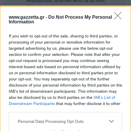
πληκτρολογιο. Αυτο που θελω να δω στον
Ολυμπιακο φετος ειναι μια γρηγορη νεανικη
ομαδα με ισσοροπια σε ολες τις γραμμες και να
www.gazzetta.gr -
Do Not Process My Personal
φυγουν παικτες που δεν εχουν το ταλεντο να
Information
φορανε την ερυθρολευκη.
Απάντησε
2
Likes
1
Απαντήσεις
If you wish to opt-out of the sale, sharing to third parties, or
processing of your personal or sensitive information for
targeted advertising by us, please use the below opt-out
section to confirm your selection. Please note that after your
opt-out request is processed you may continue seeing
interest-based ads based on personal information utilized by
us or personal information disclosed to third parties prior to
your opt-out. You may separately opt-out of the further
disclosure of your personal information by third parties on the
IAB’s list of downstream participants. This information may
also be disclosed by us to third parties on the
IAB’s List of
Downstream Participants
that may further disclose it to other
third parties.
Please note that this website/app uses one or more Google
Personal Data Processing Opt Outs
services and may gather and store information including but
roadtrip