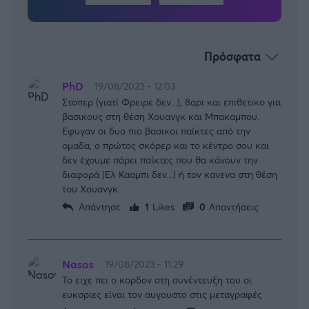
Πρόσφατα
PhD
19/08/2023 - 12:03
Στοπερ (γιατί Φρειρε δεν...), 8αρι και επιθετικο για
βασικους στη θέση Χουανγκ και Μπακαμπου.
Εφυγαν οι δυο πιο βασικοι παίκτες από την
ομαδα, ο πρώτος σκόρερ και το κέντρο σου και
δεν έχουμε πάρει παίκτες που θα κάνουν την
διαφορά (Ελ Κααμπι δεν...) ή τον κανενα στη θέση
του Χουανγκ.
Απάντησε
1
Likes
0
Απαντήσεις
Nasos
19/08/2023 - 11:29
Το ειχε πει ο κορδον στη συνέντευξη του οι
ευκσριες είναι τον αυγουστο στις μεταγραφές