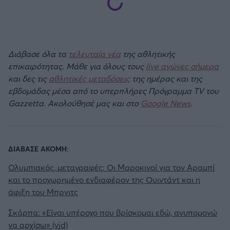
Διάβασε όλα τα
τελευταία νέα
της αθλητικής
επικαιρότητας. Μάθε για όλους τους
live αγώνες σήμερα
και δες τις
αθλητικές μεταδόσεις
της ημέρας και της
εβδομάδας μέσα από το υπερπλήρες Πρόγραμμα TV του
Gazzetta. Ακολούθησέ μας και στο
Google News
.
ΔΙΑΒΑΣΕ ΑΚΟΜΗ:
Ολυμπιακός, μεταγραφές: Οι Μαροκινοί για τον Αραμπί
και το προχωρημένο ενδιαφέρον της Ουιντάντ και η
άφιξη του Μπρνιτς
Σκάρπα: «Είναι υπέροχο που βρίσκομαι εδώ, ανυπομονώ
να αρχίσω» (vid)