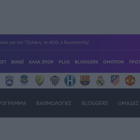
ατα για τον Τζολάκη, το άξιζε ο Κωνσταντής!
ΚΕΤ
ΒΟΛΕΪ
ΑΛΛΑ ΣΠΟΡ
PLUS
BLOGGERS
GMOTION
ΠΡΩΤ
WETTEN
ague
gue
Κοινωνία
Δημήτρης Βέργος
Οδηγός F1
GAZZ FLOOR BY NOVIBET
Super League 2
EuroLeague
Volley League Γυναικών
Χάντμπολ
Διεθνή
Βασίλης Βλαχ
GMotion WR
POLE POSIT
Champio
Champio
Pre Lea
Πόλο
GAZZETTA ACTS
GAZZET
Gazzetta For Her
Unique
ΡΟΓΡΑΜΜΑ
ΒΑΘΜΟΛΟΓΙΕΣ
BLOGGERS
ΟΜΑΔΕΣ
ET
Υγεία
Αντώνης Καλκαβούρας
Showbiz
Αντώνης Καρ
Κύπελλο Ελλάδας
Elite League
Champions League
Κολύμβηση
Premier
Α1 Γυνα
CEV Cu
Μπιτς Βό
Θέμα Ισότητας
Wyscout 
Για τον Αλέξανδρο
InStat An
Κώστας Νικολακόπουλος
Γιάννης Πάλλ
Mundobasket
Bundesliga
Ξιφασκία
Ligue 1
Basketak
Σκοποβο
#GiatonAlki
Συνεντεύ
XIMAN SUPER LEAGUE
SUPER LEAGUE 2
Γιάννης Σερέτης
Σταύρος Σουν
Η μητρότητα στον πάγκο
Μεγάλη 
Wyscout Analysis
Τζούντο
Ευρώπη
Πινγκ - 