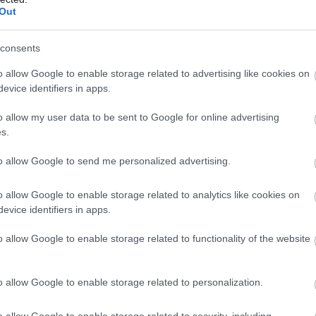
Out
παίκτες χωρίς έπαρση, με ακατάπαυστη διάθεση
consents
o allow Google to enable storage related to advertising like cookies on
evice identifiers in apps.
o allow my user data to be sent to Google for online advertising
s.
to allow Google to send me personalized advertising.
o allow Google to enable storage related to analytics like cookies on
evice identifiers in apps.
o allow Google to enable storage related to functionality of the website
o allow Google to enable storage related to personalization.
o allow Google to enable storage related to security, including