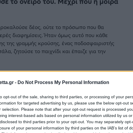
ε το όνειρό του. Μέχρι που η μοίρα
προκαλούσε δέος, ούτε το πρόσωπο που θα
ρές διαφημίσεις. Ήταν όμως αυτό που κάθε
της της γραμμής κρούσης, ένας ποδοσφαιριστής
λα, ζητούσε το παιχνίδι και έπαιζε για την
ρά του ποδοσφαίρου όταν απορρίφθηκε από την
 πάλεψε αθόρυβα στις δεύτερες κατηγορίες της
tta.gr -
Do Not Process My Personal Information
ι σε prime time και τα φώτα είναι λιγοστά. Στη
 ασυμβίβαστη φύση του.
to opt-out of the sale, sharing to third parties, or processing of your per
formation for targeted advertising by us, please use the below opt-out s
r selection. Please note that after your opt-out request is processed y
eing interest-based ads based on personal information utilized by us or
disclosed to third parties prior to your opt-out. You may separately opt-
losure of your personal information by third parties on the IAB’s list of