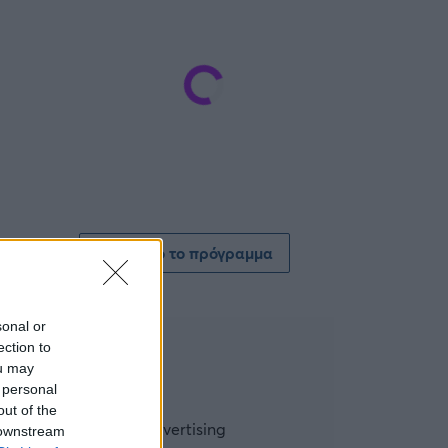
Δείτε όλο το πρόγραμμα
sonal or
ection to
ou may
 personal
out of the
 downstream