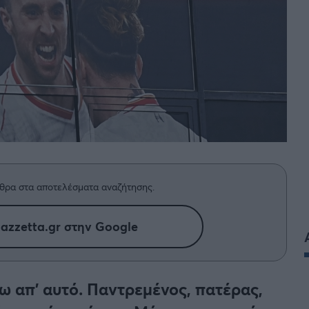
 PORTUGAL BETCLIC
Α' Εθνική Γυναικών
θρα στα αποτελέσματα αναζήτησης.
azzetta.gr στην Google
ω απ’ αυτό. Παντρεμένος, πατέρας,