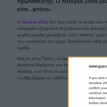
πρωταθλητής. Ο Ντιόγκο Ζότα ζούσ
είπε...φτάνει.
Ο
Ντιόγκο Ζότα
δεν ήταν ποτέ το όνομα που 
κοσμούσε εξώφυλλα περιοδικών και φανταχτε
μεγάλη ομάδα χρειάζεται: ένας σπάνιος εργά
που κυνηγούσε τον χώρο, διεκδικούσε κάθε μπά
ομάδα.
Άρχισε στην Πάσος, γνώρισε τη σκληρή πλευ
Ατλέτικο Μαδρίτης του Ντιέγκο Σιμεόνε, και
www.gazze
Αγγλίας, εκεί όπου οι αγώνες δεν μεταδίδοντα
Γουλβς άρχισε να ξεδιπλώνει την ακούραστη,
If you wish 
sensitive in
confirm you
continue se
information 
further disc