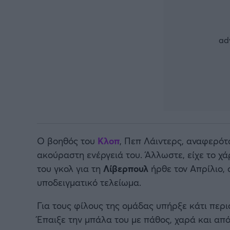
Ο βοηθός του
Κλοπ
, Πεπ Λάιντερς, αναφερότα
ακούραστη ενέργειά του. Άλλωστε, είχε το χά
του γκολ για τη
Λίβερπουλ
ήρθε τον Απρίλιο, 
υποδειγματικό τελείωμα.
Για τους φίλους της ομάδας υπήρξε κάτι περ
Έπαιξε την μπάλα του με πάθος, χαρά και απ