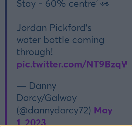
Stay - 60% centre' 👀
Jordan Pickford's
water bottle coming
through!
pic.twitter.com/NT9Bzq
— Danny
Darcy/Galway
May
(@dannydarcy72)
1, 2023