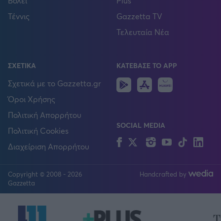
Βόλεϊ
Plus
Τέννις
Gazzetta TV
Τελευταία Νέα
ΣΧΕΤΙΚΑ
ΚΑΤΕΒΑΣΕ ΤΟ APP
Android
IOS
Huawei
Σχετικά με το Gazzetta.gr
Όροι Χρήσης
Πολιτική Απορρήτου
SOCIAL MEDIA
Πολιτική Cookies
Facebook
Twitter
Instagram
YouTube
TikTok
Lin
Διαχείριση Απορρήτου
Copyright © 2008 - 2026
Handcrafted by
FOLLOW US
Gazzetta