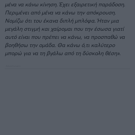
μένα να κάνω κίνηση. Έχει εξαιρετική παράδοση.
EREDIVISIE
Περιμένει από μένα να κάνω την απόκρουση.
Άρσεναλ
Νομίζω ότι του έκανα διπλή μπλόφα. Ήταν μια
CYPRUS LEAGUE BY STOIXIMAN
μεγάλη στιγμή και χαίρομαι που την έσωσα γιατί
Γιουβέντους
αυτό είναι που πρέπει να κάνω, να προσπαθώ να
Παγκόσμιο Κύπελλο Συλλόγων 2025
βοηθήσω την ομάδα. Θα κάνω ό,τι καλύτερο
Μίλαν
μπορώ για να τη βγάλω από τη δύσκολη θέση».
LIGA PORTUGAL BETCLIC
Ίντερ
Α' Εθνική Γυναικών
Μπάγερν Μονάχου
SUPER CUP Ελλάδας
Παρί Σεν Ζερμέν