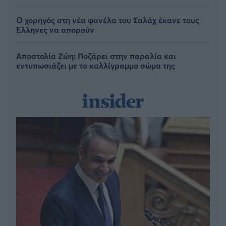
Ο χορηγός στη νέα φανέλα του Σαλάχ έκανε τους
Έλληνες να απορούν
Αποστολία Ζώη: Ποζάρει στην παραλία και
εντυπωσιάζει με το καλλίγραμμο σώμα της