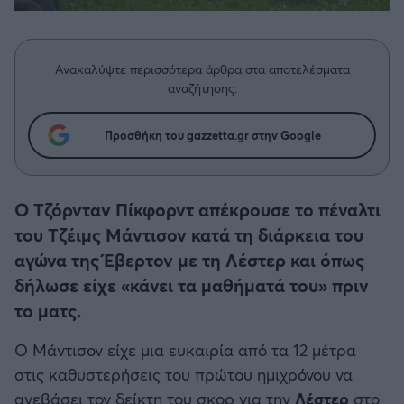
Η μητρότητα στον πάγκο
Δημήτρης Τσορμπατζόγλου
Κύπελλο Γερμανίας
Συνεντεύξεις
Άρης
Μεγάλη μου Αγάπη
Κύπελλο Ελλάδος
Μια Ιστορία από την Πόλη
Ανακαλύψτε περισσότερα άρθρα στα αποτελέσματα
Λεβαδειακός
αναζήτησης.
CHAMPIONS LEAGUE
ΟΦΗ
Προσθήκη του gazzetta.gr στην Google
EUROPA LEAGUE
Βόλος
UEFA NATIONS LEAGUE
Ο Τζόρνταν Πίκφορντ απέκρουσε το πέναλτι
Ατρόμητος Αθηνών
του Τζέιμς Μάντισον κατά τη διάρκεια του
COPA AMERICA
αγώνα της Έβερτον με τη Λέστερ και όπως
Κηφισιά
δήλωσε είχε «κάνει τα μαθήματά του» πριν
Μουντιάλ 2026
το ματς.
Αστέρας Τρίπολης
EURO
Ο Μάντισον είχε μια ευκαιρία από τα 12 μέτρα
Παναιτωλικός
στις καθυστερήσεις του πρώτου ημιχρόνου να
Γ' Εθνική
ανεβάσει τον δείκτη του σκορ για την
Λέστερ
στο