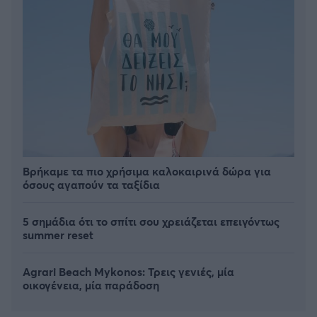
Βρήκαμε τα πιο χρήσιμα καλοκαιρινά δώρα για
όσους αγαπούν τα ταξίδια
5 σημάδια ότι το σπίτι σου χρειάζεται επειγόντως
summer reset
Agrari Beach Mykonos: Τρεις γενιές, μία
οικογένεια, μία παράδοση