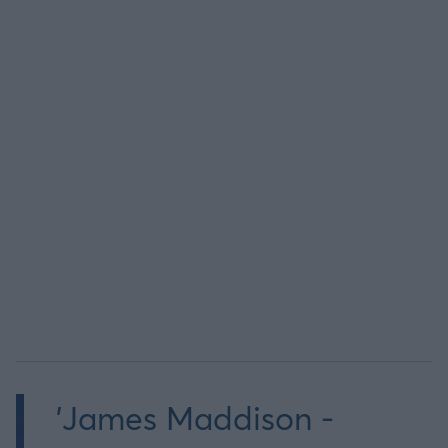
'James Maddison -