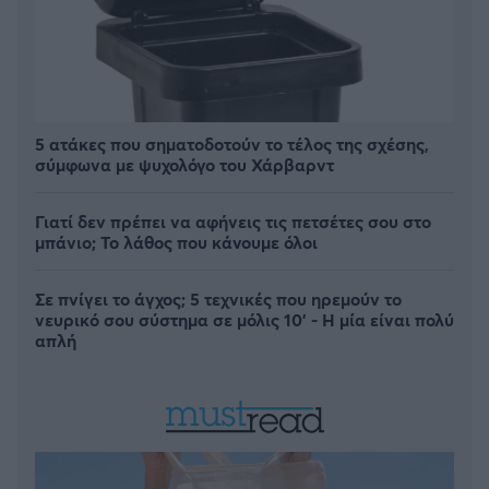
5 ατάκες που σηματοδοτούν το τέλος της σχέσης,
σύμφωνα με ψυχολόγο του Χάρβαρντ
Γιατί δεν πρέπει να αφήνεις τις πετσέτες σου στο
μπάνιο; Το λάθος που κάνουμε όλοι
Σε πνίγει το άγχος; 5 τεχνικές που ηρεμούν το
νευρικό σου σύστημα σε μόλις 10' - Η μία είναι πολύ
απλή