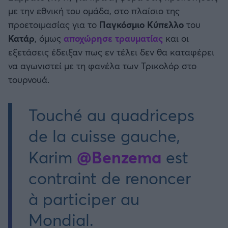
Καλαμάτα
με την εθνική του ομάδα, στο πλαίσιο της
Προκριματικά MUNDIAL 2026
προετοιμασίας για το
Παγκόσμιο
Κύπελλο
του
Ηρακλής
Κατάρ
, όμως
αποχώρησε τραυματίας
και οι
Προκριματικά EURO
εξετάσεις έδειξαν πως εν τέλει δεν θα καταφέρει
Μπαρτσελόνα
να αγωνιστεί με τη φανέλα των Τρικολόρ στο
CONFERENCE LEAGUE
τουρνουά.
Ρεάλ Μαδρίτης
Διεθνή Φιλικά
Touché au quadriceps
Ατλέτικο Μαδρίτης
Ποδόσφαιρο Γυναικών
de la cuisse gauche,
Μάντσεστερ Γιουνάιτεντ
@Benzema
Karim
est
EFL CUP
Μάντσεστερ Σίτι
contraint de renoncer
COPA AFRICA
à participer au
Λίβερπουλ
MLS
Mondial.
Τσέλσι