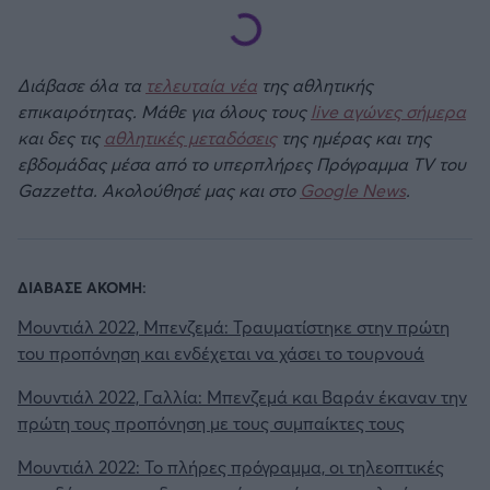
Διάβασε όλα τα
τελευταία νέα
της αθλητικής
επικαιρότητας. Μάθε για όλους τους
live αγώνες σήμερα
και δες τις
αθλητικές μεταδόσεις
της ημέρας και της
εβδομάδας μέσα από το υπερπλήρες Πρόγραμμα TV του
Gazzetta. Ακολούθησέ μας και στο
Google News
.
ΔΙΑΒΑΣΕ ΑΚΟΜΗ:
Μουντιάλ 2022, Μπενζεμά: Τραυματίστηκε στην πρώτη
του προπόνηση και ενδέχεται να χάσει το τουρνουά
Μουντιάλ 2022, Γαλλία: Μπενζεμά και Βαράν έκαναν την
πρώτη τους προπόνηση με τους συμπαίκτες τους
Μουντιάλ 2022: Το πλήρες πρόγραμμα, οι τηλεοπτικές