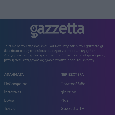
Το σύνολο του περιεχομένου και των υπηρεσιών του gazzetta.gr
διατίθεται στους επισκέπτες αυστηρά για προσωπική χρήση.
Απαγορεύεται η χρήση ή επανεκπομπή του, σε οποιοδήποτε μέσο,
μετά ή άνευ επεξεργασίας, χωρίς γραπτή άδεια του εκδότη.
ΑΘΛΗΜΑΤΑ
ΠΕΡΙΣΣΟΤΕΡΑ
Ποδόσφαιρο
Πρωτοσέλιδα
Μπάσκετ
gMotion
Βόλεϊ
Plus
Τέννις
Gazzetta TV