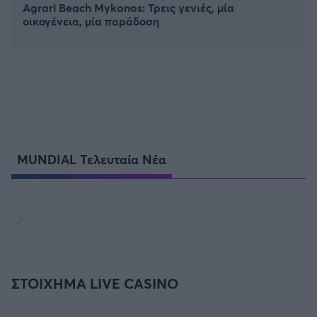
Agrari Beach Mykonos: Τρεις γενιές, μία
οικογένεια, μία παράδοση
MUNDIAL Τελευταία Νέα
ΣΤΟΙΧΗΜΑ LIVE CASINO