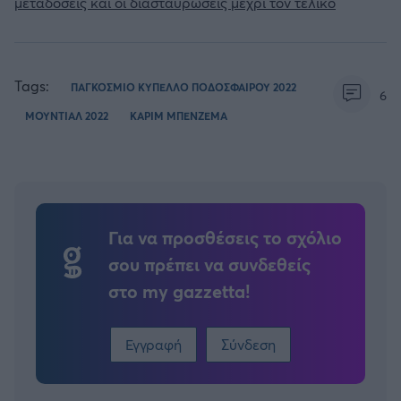
μεταδόσεις και οι διασταυρώσεις μέχρι τον τελικό
Tags:
ΠΑΓΚΟΣΜΙΟ ΚΥΠΕΛΛΟ ΠΟΔΟΣΦΑΙΡΟΥ 2022
6
ΜΟΥΝΤΙΑΛ 2022
ΚΑΡΙΜ ΜΠΕΝΖΕΜΑ
Για να προσθέσεις το σχόλιο
σου πρέπει να συνδεθείς
στο my gazzetta!
Εγγραφή
Σύνδεση