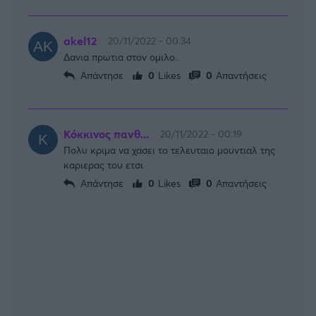
akel12
20/11/2022 - 00:34
Δανια πρωτια στον ομιλο..
Απάντησε
0
Likes
0
Απαντήσεις
Κόκκινος πανθ...
20/11/2022 - 00:19
Πολυ κριμα να χασει το τελευταιο μουντιαλ της
καριερας του ετσι
Απάντησε
0
Likes
0
Απαντήσεις