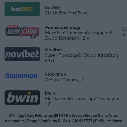
bet365
21+ Παίξτε Υπεύθυνα
Pamestoixima.gr
Μοναδική Προσφορά Γνωριμίας!
Χωρίς Κατάθεση | 21+
Novibet
Super Προσφορά* Χωρίς Κατάθεση
(21+)
Stoiximan
VIP στο Μονακό; 21+
bwin
Με Νέα GIGA Προσφορά* γνωριμίας
| 21+
21+ | Αρμόδιος Ρυθμιστής ΕΕΕΠ | Κίνδυνος εθισμού & απώλειας
περιουσίας| Γραμμή βοήθειας ΚΕΘΕΑ: 210 9237777 | Παίξε υπεύθυνα