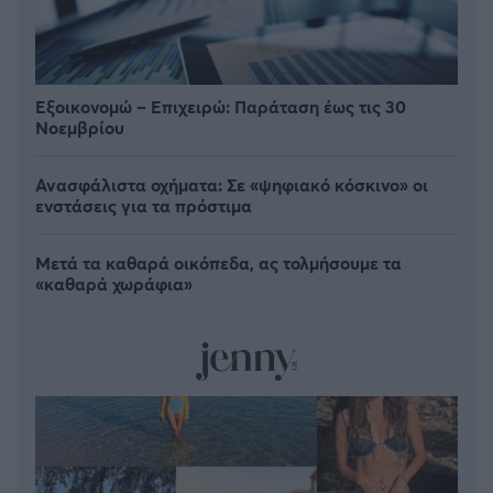
Εξοικονομώ – Επιχειρώ: Παράταση έως τις 30
Νοεμβρίου
Ανασφάλιστα οχήματα: Σε «ψηφιακό κόσκινο» οι
ενστάσεις για τα πρόστιμα
Μετά τα καθαρά οικόπεδα, ας τολμήσουμε τα
«καθαρά χωράφια»