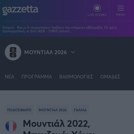
Παράκαμψη προς το κυρίως περιεχόμενο
MENU
LIVE SCORES
Slogun:
Και οι 5 «ευρωπαίοι» παίζουν την επόμενη εβδομάδα. Οι τρεις
προκριματικά, οι δύο (ΑΕΚ - ΟΦΗ) τελικό...
ΠΟΔΟΣΦΑΙΡΟ
ΜΟΥΝΤΙΑΛ 2026
Stoiximan Super League
ΜΠΑΣΚΕΤ
Super League 2
Stoiximan GBL
Όλες οι διοργανώσεις
ΒΟΛΕΪ
Champions League
NEA
EuroLeague
ΠΡΟΓΡΑΜΜΑ
ΒΑΘΜΟΛΟΓΙΕΣ
ΟΜΑΔΕΣ
Novibet Volley League
ΑΛΛΑ ΣΠΟΡ
STOIXIMAN SUPER LEAGUE
Europa League
Champions League
Volley League Γυναικών
Τένις
PLUS
Conference League
NBA
SUPER LEAGUE 2
Pre League
Χάντμπολ
Πολιτική
Κύπελλο Ελλάδας
Εθνική Μπάσκετ
BLOGGERS
Κύπελλο Ανδρών
ΠΟΔΟΣΦΑΙΡΟ
ΜΟΥΝΤΙΑΛ 2026
ΓΑΛΛΙΑ
Πόλο
Κοινωνία
Premier League
PREMIER LEAGUE
Elite League
Νίκος Αθανασίου
GMOTION
Κύπελλο Γυναικών
Διεθνή
Μουντιάλ 2022,
Στίβος
La Liga
Δημήτρης Βέργος
Α1 Γυναικών
GMotion F1
Champions League
Viral
FA CUP
ΠΡΩΤΟΣΕΛΙΔΑ
Γυμναστική
Serie A
Βασίλης Βλαχόπουλος
Κύπελλο Ελλάδος