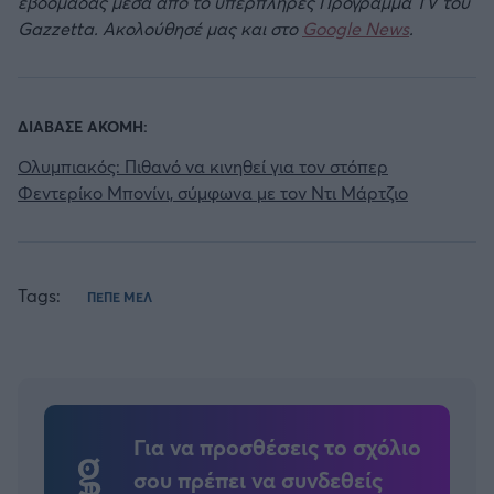
εβδομάδας μέσα από το υπερπλήρες Πρόγραμμα TV του
Gazzetta. Ακολούθησέ μας και στο
Google News
.
ΔΙΑΒΑΣΕ ΑΚΟΜΗ:
Ολυμπιακός: Πιθανό να κινηθεί για τον στόπερ
Φεντερίκο Μπονίνι, σύμφωνα με τον Ντι Μάρτζιο
Tags:
ΠΕΠΕ ΜΕΛ
Για να προσθέσεις το σχόλιο
σου πρέπει να συνδεθείς