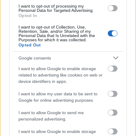
Λίλα Μπακλέση: Η τρυφερή φωτογραφία από το
I want to opt-out of processing my
μαιευτήριο με τον νεογέννητο γιο της
Personal Data for Targeted Advertising.
Opted In
10 social media που έχουμε ξεχάσει ότι υπήρξαν
I want to opt-out of Collection, Use,
Retention, Sale, and/or Sharing of my
Personal Data that Is Unrelated with the
Purposes for which it was collected.
Πήγε να γλιτώσει το ταξί και την «έφαγαν» κοριοί
Opted Out
σε ξενοδοχείο: H εκδίκηση μέσω TikTok
Google consents
I want to allow Google to enable storage
related to advertising like cookies on web or
device identifiers in apps.
I want to allow my user data to be sent to
Google for online advertising purposes.
I want to allow Google to send me
personalized advertising.
I want to allow Google to enable storage