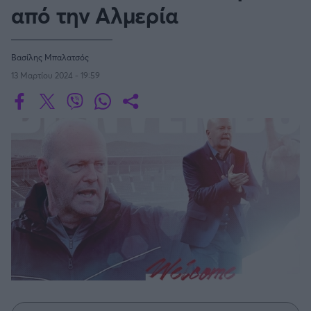
Οδηγός F1
CEV Cup
Τεχνολογία
από την Αλμερία
Παναγιώτης Δαλαταριώφ
Κολύμβηση
ΑΘΛΗΤΙΚΕΣ ΜΕΤΑΔΟΣΕΙΣ
Bundesliga
EuroCup
GMotion WRC
SERIE A
Υγεία
Challenge Cup
Ανδρέας Δημάτος
Μπιτς Βόλεϊ
Ligue 1
Mundobasket
GMotion MotoGP
LIVE SCORE
Showbiz
Αντώνης Καλκαβούρας
Βασίλης Μπαλατσός
Κύπελλο Ιταλίας
Ιστιοπλοΐα
Basketaki
Εθνική Ελλάδος
GWOMEN
Αντώνης Καρπετόπουλος
13 Μαρτίου 2024 - 19:59
Eurobasket
Κωπηλασία
Μουντιάλ 2026
Δημήτρης Κατσιώνης
LA LIGA
ΑΘΛΗΤΙΚΗ ΗΧΩ
Ξιφασκία
Wyscout Analysis
Γιώργος Κούβαρης
ΕΚΠΟΜΠΕΣ
Σκοποβολή
Ευρώπη
COPA DEL REY
Κώστας Νικολακόπουλος
GALACTICOS BY INTERWETTEN
Κόσμος
Πάλη
ΟΜΑΔΕΣ
Γιάννης Πάλλας
GAZZ FLOOR BY NOVIBET
BUNDESLIGA
Νίκος Παπαδογιάννης
Τάε κβον ντο
ΑΕΚ
PODCASTS
POLE POSITION BY ALLWYN
Γιώργος Σακελλαρίου
Τζούντο
ΣΠΛΙΤ
LIGUE 1
OLD SCHOOL
GAZZETTA ACTS
Γιάννης Σερέτης
Ολυμπιακός
Πινγκ - πονγκ
Transfer Stories
ΜΕΤΑΒΙΒΑΣΗ BY NOVIBET
Gazzetta For Her
Σταύρος Σουντουλίδης
GAZZETTA SPECIALS
gMotion
SüPER LIG
Μαχητικά Αθλήματα
Θέμα Ισότητας
Δημήτρης Τομαράς
ΠΑΟΚ
Unique
Πυγμαχία
Για τον Αλέξανδρο
Γιώργος Τσακίρης
Wyscout Analysis
PREMIER LEAGUE Ρωσίας
Άρση Βαρών
#GiatonAlki
Παναθηναϊκός
Μιχάλης Τσαμπάς
InStat Analysis