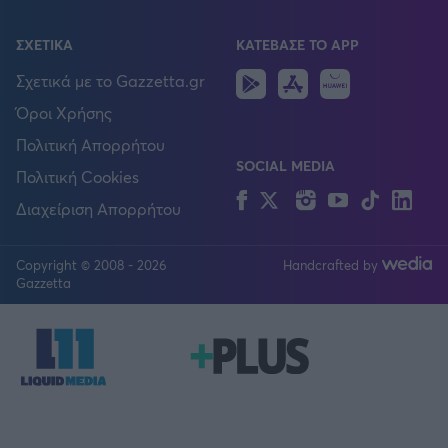
ΣΧΕΤΙΚΑ
ΚΑΤΕΒΑΣΕ ΤΟ APP
Android
IOS
Huawei
Σχετικά με το Gazzetta.gr
Όροι Χρήσης
Πολιτική Απορρήτου
SOCIAL MEDIA
Πολιτική Cookies
Facebook
Twitter
Instagram
YouTube
TikTok
Lin
Διαχείριση Απορρήτου
Copyright © 2008 - 2026
Handcrafted by
FOLLOW US
Gazzetta