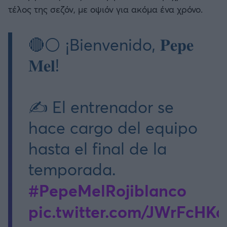
Καλαμάτα
τέλος της σεζόν, με οψιόν για ακόμα ένα χρόνο.
Προκριματικά MUNDIAL 2026
Ηρακλής
🔴⚪️ ¡Bienvenido, 𝐏𝐞𝐩𝐞
Προκριματικά EURO
𝐌𝐞𝐥!
Μπαρτσελόνα
CONFERENCE LEAGUE
Ρεάλ Μαδρίτης
Διεθνή Φιλικά
✍️ El entrenador se
Ατλέτικο Μαδρίτης
hace cargo del equipo
Ποδόσφαιρο Γυναικών
hasta el final de la
Μάντσεστερ Γιουνάιτεντ
EFL CUP
temporada.
Μάντσεστερ Σίτι
COPA AFRICA
#PepeMelRojiblanco
Λίβερπουλ
pic.twitter.com/JWrFcHK
MLS
Τσέλσι