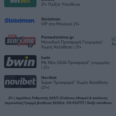
21+ Παίξτε Υπεύθυνα
Stoiximan
VIP στο Μονακό; 21+
Pamestoixima.gr
Μοναδική Προσφορά Γνωριμίας!
Χωρίς Κατάθεση | 21+
bwin
Με Νέα GIGA Προσφορά* γνωριμίας
| 21+
Novibet
Super Προσφορά* Χωρίς Κατάθεση
(21+)
21+ | Αρμόδιος Ρυθμιστής ΕΕΕΠ | Κίνδυνος εθισμού & απώλειας
περιουσίας| Γραμμή βοήθειας ΚΕΘΕΑ: 210 9237777 | Παίξε υπεύθυνα