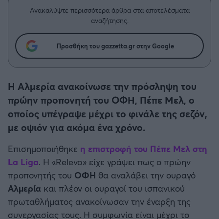
Η μητρότητα στον πάγκο
Δημήτρης Τσορμπατζόγλου
Κύπελλο Γερμανίας
Συνεντεύξεις
Ανακαλύψτε περισσότερα άρθρα στα αποτελέσματα
Άρης
Μεγάλη μου Αγάπη
αναζήτησης.
Κύπελλο Ελλάδος
Μια Ιστορία από την Πόλη
Λεβαδειακός
Προσθήκη του gazzetta.gr στην Google
CHAMPIONS LEAGUE
ΟΦΗ
EUROPA LEAGUE
Η Αλμερία ανακοίνωσε την πρόσληψη του
Βόλος
πρώην προπονητή του ΟΦΗ, Πέπε Μελ, ο
UEFA NATIONS LEAGUE
οποίος υπέγραψε μέχρι το φινάλε της σεζόν,
Ατρόμητος Αθηνών
με οψιόν για ακόμα ένα χρόνο.
COPA AMERICA
Κηφισιά
Επισημοποιήθηκε
η επιστροφή του
Πέπε Μελ
στη
Μουντιάλ 2026
La Liga
. Η «Relevo» είχε γράψει πως ο πρώην
Αστέρας Τρίπολης
προπονητής του
ΟΦΗ
θα αναλάβει την ουραγό
EURO
Αλμερία
και πλέον οι ουραγοί του ισπανικού
Παναιτωλικός
πρωταθλήματος ανακοίνωσαν την έναρξη της
Γ' Εθνική
συνεργασίας τους. Η συμφωνία είναι μέχρι το