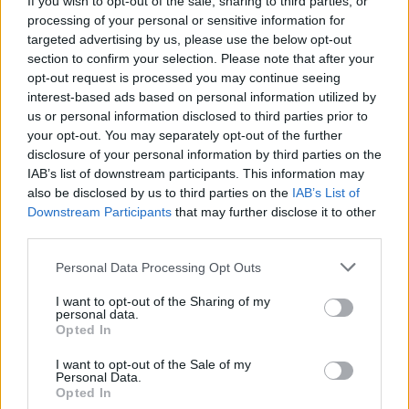
If you wish to opt-out of the sale, sharing to third parties, or
της Πορτογαλίας
processing of your personal or sensitive information for
targeted advertising by us, please use the below opt-out
Το καλά κρυμμένο μυστικό της Κρήτης: Το φαράγγι
section to confirm your selection. Please note that after your
των Αγίων και η μαγευτική παραλία στο Λιβυκό
opt-out request is processed you may continue seeing
interest-based ads based on personal information utilized by
us or personal information disclosed to third parties prior to
your opt-out. You may separately opt-out of the further
disclosure of your personal information by third parties on the
IAB’s list of downstream participants. This information may
also be disclosed by us to third parties on the
IAB’s List of
Downstream Participants
that may further disclose it to other
third parties.
Please note that this website/app uses one or more Google
Personal Data Processing Opt Outs
services and may gather and store information including but
not limited to your visit or usage behaviour. You may click to
I want to opt-out of the Sharing of my
personal data.
grant or deny consent to Google and its third-party tags to
Opted In
use your data for below specified purposes in below Google
consent section.
I want to opt-out of the Sale of my
Personal Data.
Opted In