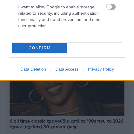
I want to allow Google to enable storage
Η δουλειά με τα περισσότερα χρήματα στην Ελλάδα
related to security, including authentication
functionality and fraud prevention, and other
user protection.
CONFIRM
Data Deletion
Data Access
Privacy Policy
6 all time classic τραγούδια από τα ‘90s που το 2026
έχουν (σχεδόν) 30 χρόνια ζωής