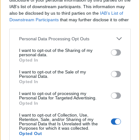
disclosure of your personal information by third parties on the
IAB’s list of downstream participants. This information may
also be disclosed by us to third parties on the
IAB’s List of
Downstream Participants
that may further disclose it to other
third parties.
Please note that this website/app uses one or more Google
Personal Data Processing Opt Outs
services and may gather and store information including but
not limited to your visit or usage behaviour. You may click to
I want to opt-out of the Sharing of my
personal data.
grant or deny consent to Google and its third-party tags to
Opted In
use your data for below specified purposes in below Google
consent section.
«Ήμουν κι εγώ στα Κουφονήσια τις ημέρες που
I want to opt-out of the Sale of my
Personal Data.
γέμισε η Ιταλίδα»: Η λεπτομέρεια που κανείς δεν
Opted In
ανέφερε
I want to opt-out of processing my
Personal Data for Targeted Advertising.
Ταξιδιώτης πάει διακοπές στην Πάρο για... έναν
Opted In
μήνα - «Έχω εγώ τον τρόπο»
I want to opt-out of Collection, Use,
Retention, Sale, and/or Sharing of my
Ο πραγματικός λόγος της τουρκικής «απόβασης»
Personal Data that Is Unrelated with the
στο Αιγαίο: Γιατί προτιμούν τα ελληνικά νησιά
Purposes for which it was collected.
Opted Out