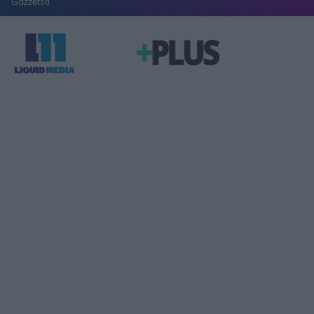
Gazzetta