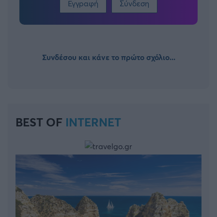
Εγγραφή
Σύνδεση
Συνδέσου και κάνε το πρώτο σχόλιο...
BEST OF
INTERNET