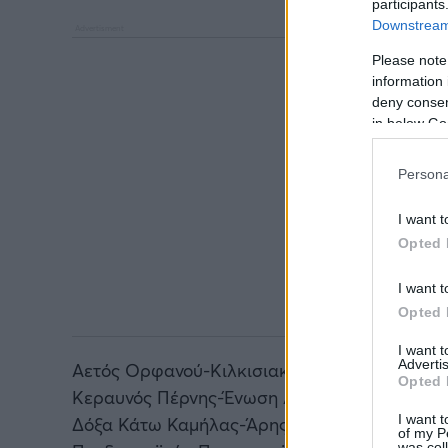
participants
Downstream 
Please note
information 
deny consent
in below Go
Persona
I want t
Opted 
I want t
Opted 
I want 
Advertis
Αετός Ορφανού-Κιλκισιακός 3-0
Opted 
Κεραυνός Πέρνης-Ένωση Αλεξανδρούπολης 1-
I want t
Δόξα Κάτω Καμήλας-Άρης Αβάτου 1-1
of my P
was col