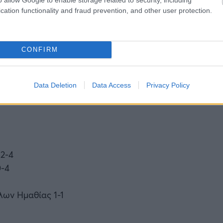
cation functionality and fraud prevention, and other user protection.
CONFIRM
Data Deletion
Data Access
Privacy Policy
2-4
-4
ων Ημαθίας 1-1