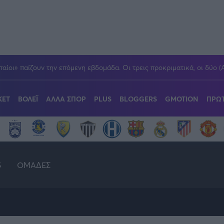
παίοι» παίζουν την επόμενη εβδομάδα. Οι τρεις προκριματικά, οι δύο (
ΚΕΤ
ΒΟΛΕΪ
ΑΛΛΑ ΣΠΟΡ
PLUS
BLOGGERS
GMOTION
ΠΡΩΤ
WETTEN
ague
gue
Κοινωνία
Δημήτρης Βέργος
Οδηγός F1
GAZZ FLOOR BY NOVIBET
Super League 2
EuroLeague
Volley League Γυναικών
Χάντμπολ
Διεθνή
Βασίλης Βλαχ
GMotion WR
POLE POSIT
Champio
Champio
Pre Lea
Πόλο
GAZZETTA ACTS
GAZZET
Gazzetta For Her
Unique
S
ΟΜΑΔΕΣ
ET
Υγεία
Αντώνης Καλκαβούρας
Showbiz
Αντώνης Καρ
Κύπελλο Ελλάδας
Elite League
Champions League
Κολύμβηση
Premier
Α1 Γυνα
CEV Cu
Μπιτς Βό
Θέμα Ισότητας
Wyscout 
Για τον Αλέξανδρο
InStat An
Κώστας Νικολακόπουλος
Γιάννης Πάλλ
Mundobasket
Bundesliga
Ξιφασκία
Ligue 1
Basketak
Σκοποβο
#GiatonAlki
Συνεντεύ
XIMAN SUPER LEAGUE
SUPER LEAGUE 2
Γιάννης Σερέτης
Σταύρος Σουν
Η μητρότητα στον πάγκο
Μεγάλη 
Wyscout Analysis
Τζούντο
Ευρώπη
Πινγκ - 