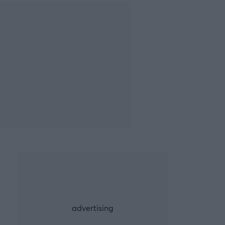
ρία από την Πόλη
ορμπατζόγλου
LA LIGA
SüPER LIG
CHAMPIONS LEAGUE
Μουντιάλ 2026
026
Προκριματικά EURO
EFL CUP
CYPRUS LEAGUE BY
STOIXIMAN