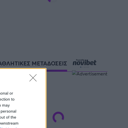
ΑΘΛΗΤΙΚΕΣ ΜΕΤΑΔΟΣΕΙΣ
sonal or
ection to
ou may
 personal
out of the
 downstream