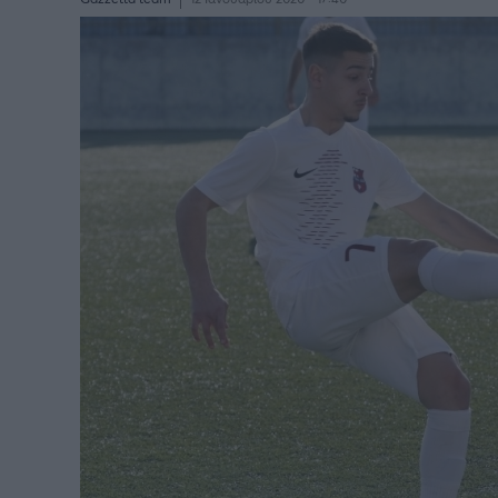
Παγκόσμιο Κύπελλο Συλλόγων
LIGA
2025