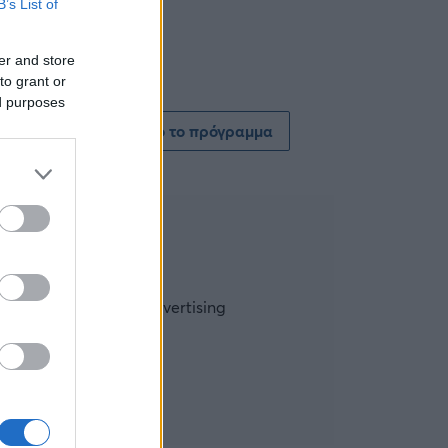
B’s List of
er and store
to grant or
ed purposes
Δείτε όλο το πρόγραμμα