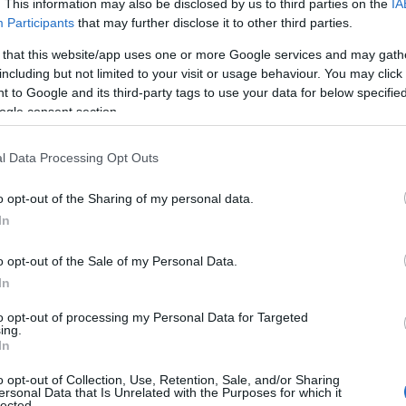
 για δουλειά μετά από περίπου 16
. This information may also be disclosed by us to third parties on the
IA
Participants
that may further disclose it to other third parties.
 that this website/app uses one or more Google services and may gath
including but not limited to your visit or usage behaviour. You may click 
έστρεψε ο
Μάικ Σνούι
, που είναι πλέον ο νέος
 to Google and its third-party tags to use your data for below specifi
Γ' Εθνική
.
ogle consent section.
 άμεσων συνεργατών του
Χενκ Τεν Κάτε
στον
l Data Processing Opt Outs
τεί εκ νέου στη χώρα μας.
o opt-out of the Sharing of my personal data.
In
o opt-out of the Sale of my Personal Data.
In
to opt-out of processing my Personal Data for Targeted
ing.
In
o opt-out of Collection, Use, Retention, Sale, and/or Sharing
ersonal Data that Is Unrelated with the Purposes for which it
lected.