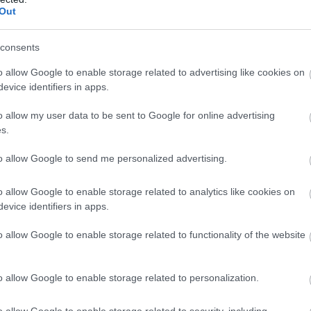
Out
consents
o allow Google to enable storage related to advertising like cookies on
α και μεταξύ άλλων σε
Τέλσταρ
,
Ντε Γκράφσααπ
,
evice identifiers in apps.
o allow my user data to be sent to Google for online advertising
s.
to allow Google to send me personalized advertising.
o allow Google to enable storage related to analytics like cookies on
evice identifiers in apps.
o allow Google to enable storage related to functionality of the website
o allow Google to enable storage related to personalization.
o allow Google to enable storage related to security, including