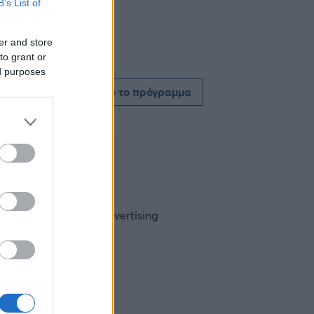
B’s List of
er and store
to grant or
ed purposes
Δείτε όλο το πρόγραμμα