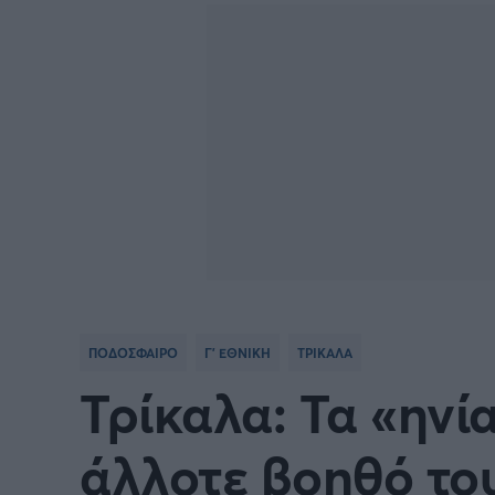
Γιώργος Τσακίρης
FA CUP
SERIE
Πυγμαχία
COPA DEL REY
BUND
PREMIER LEAGUE Ρωσίας
Κύπελ
EUROPA LEAGUE
UEFA
EURO
Γ' Εθν
ΠΟΔΟΣΦΑΙΡΟ
Γ' ΕΘΝΙΚΗ
ΤΡΙΚΑΛΑ
CONFERENCE LEAGUE
Διεθν
Τρίκαλα: Τα «ηνία
COPA AFRICA
MLS
άλλοτε βοηθό του