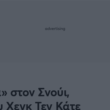
Μια Ιστο
Μιχάλης Τσαμπάς
Δημήτρης Τσ
 A
Κύπελλο Ιταλίας
Άρση Βαρών
ESLIGA
LIGUE 1
λο Γερμανίας
Κύπελλο Ελλάδος
FOLLOW US
 NATIONS LEAGUE
COPA AMERICA
ική
Προκριματικά MUNDIAL 2
ή Φιλικά
Ποδόσφαιρο Γυναικών
» στον Σνούι,
EREDIVISIE
 Χενκ Τεν Κάτε