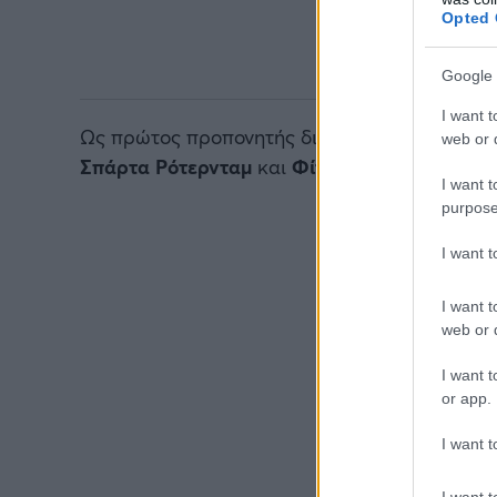
Opted 
Google 
I want t
Ως πρώτος προπονητής διατέλεσε παλαιότερ
web or d
Σπάρτα Ρότερνταμ
και
Φίτεσε
.
I want t
purpose
I want 
I want t
web or d
I want t
or app.
I want t
I want t