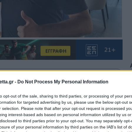
θρα στα αποτελέσματα αναζήτησης.
tta.gr -
Do Not Process My Personal Information
azzetta.gr στην Google
to opt-out of the sale, sharing to third parties, or processing of your per
formation for targeted advertising by us, please use the below opt-out s
r selection. Please note that after your opt-out request is processed y
eing interest-based ads based on personal information utilized by us or
ός των Τρικάλων και έτσι ο Ολλανδός
disclosed to third parties prior to your opt-out. You may separately opt-
losure of your personal information by third parties on the IAB’s list of