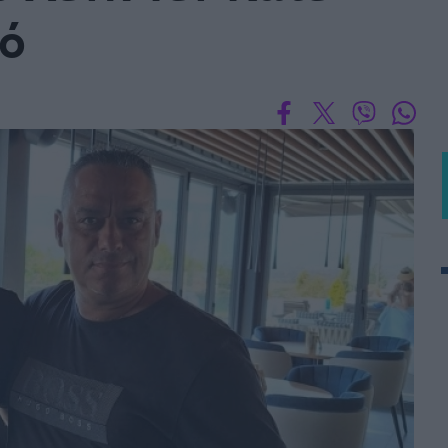
κό
 PORTUGAL BETCLIC
Α' Εθνική Γυναικών