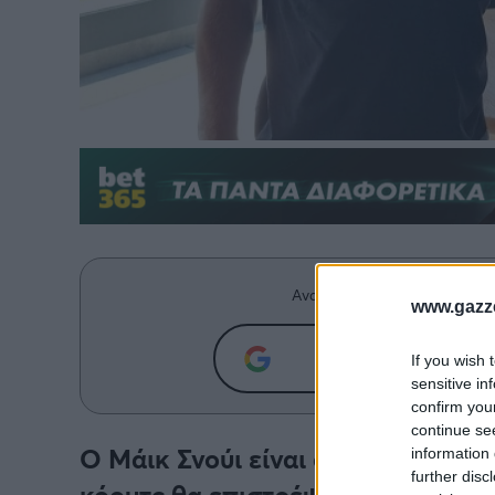
Ανακαλύψτε περισσότερα άρ
www.gazze
Προσθήκη του g
If you wish 
sensitive in
confirm you
continue se
Ο Μάικ Σνούι είναι ο νέος τεχνικ
information 
further disc