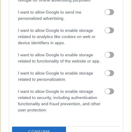
Google for online advertising purposes.
I want to allow Google to send me
personalized advertising.
I want to allow Google to enable storage
related to analytics like cookies on web or
device identifiers in apps.
I want to allow Google to enable storage
related to functionality of the website or app.
I want to allow Google to enable storage
related to personalization.
I want to allow Google to enable storage
Οι Big 4 της Τουρκίας χρωστάνε 1 δισ. - Πού
related to security, including authentication
βρίσκουν τα χρήματα για «μεταγραφές
functionality and fraud prevention, and other
αεροδρομίου»
user protection.
Το παράπονο της Μαρίας Καρυστιανού από τα ΜΜΕ
CONFIRM