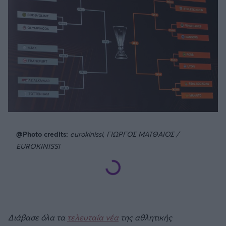
@Photo credits:
eurokinissi, ΓΙΩΡΓΟΣ ΜΑΤΘΑΙΟΣ /
EUROKINISSI
Διάβασε όλα τα
τελευταία νέα
της αθλητικής