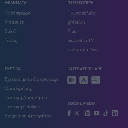
ΑΘΛΗΜΑΤΑ
ΠΕΡΙΣΣΟΤΕΡΑ
Ποδόσφαιρο
Πρωτοσέλιδα
Μπάσκετ
gMotion
Βόλεϊ
Plus
Τέννις
Gazzetta TV
Τελευταία Νέα
ΣΧΕΤΙΚΑ
ΚΑΤΕΒΑΣΕ ΤΟ APP
Android
IOS
Huawei
Σχετικά με το Gazzetta.gr
Όροι Χρήσης
Πολιτική Απορρήτου
SOCIAL MEDIA
Πολιτική Cookies
Facebook
Twitter
Instagram
YouTube
TikTok
Lin
Διαχείριση Απορρήτου