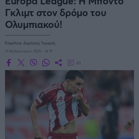
Europa League: Η Μπόντο
Οδηγός F1
CEV Cup
Τεχνολογία
Παναγιώτης Δαλαταριώφ
Κολύμβηση
ΑΘΛΗΤΙΚΕΣ ΜΕΤΑΔΟΣΕΙΣ
Bundesliga
EuroCup
Γκλιμτ στον δρόμο του
GMotion WRC
SERIE A
Υγεία
Challenge Cup
Ανδρέας Δημάτος
Μπιτς Βόλεϊ
Ligue 1
Mundobasket
GMotion MotoGP
LIVE SCORE
Ολυμπιακού!
Showbiz
Αντώνης Καλκαβούρας
Κύπελλο Ιταλίας
Ιστιοπλοΐα
Basketaki
Εθνική Ελλάδος
GWOMEN
Αντώνης Καρπετόπουλος
Eurobasket
Κωπηλασία
Μουντιάλ 2026
Δημήτρης Κατσιώνης
LA LIGA
Επιμέλεια:
Δημήτρης Τομαράς
ΑΘΛΗΤΙΚΗ ΗΧΩ
Ξιφασκία
Wyscout Analysis
Γιώργος Κούβαρης
21 Φεβρουαρίου 2025 - 14:19
ΕΚΠΟΜΠΕΣ
Σκοποβολή
Ευρώπη
COPA DEL REY
Κώστας Νικολακόπουλος
61
GALACTICOS BY INTERWETTEN
Κόσμος
Πάλη
ΟΜΑΔΕΣ
Γιάννης Πάλλας
GAZZ FLOOR BY NOVIBET
BUNDESLIGA
Νίκος Παπαδογιάννης
Τάε κβον ντο
ΑΕΚ
PODCASTS
POLE POSITION BY ALLWYN
Γιώργος Σακελλαρίου
Τζούντο
ΣΠΛΙΤ
LIGUE 1
OLD SCHOOL
GAZZETTA ACTS
Γιάννης Σερέτης
Ολυμπιακός
Πινγκ - πονγκ
Transfer Stories
ΜΕΤΑΒΙΒΑΣΗ BY NOVIBET
Gazzetta For Her
Σταύρος Σουντουλίδης
GAZZETTA SPECIALS
gMotion
SüPER LIG
Μαχητικά Αθλήματα
Θέμα Ισότητας
Δημήτρης Τομαράς
ΠΑΟΚ
Unique
Πυγμαχία
Για τον Αλέξανδρο
Γιώργος Τσακίρης
Wyscout Analysis
PREMIER LEAGUE Ρωσίας
Άρση Βαρών
#GiatonAlki
Παναθηναϊκός
Μιχάλης Τσαμπάς
InStat Analysis