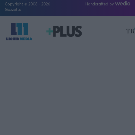
Copyright © 2008 - 2026
Handcrafted by
FOLLOW US
Gazzetta