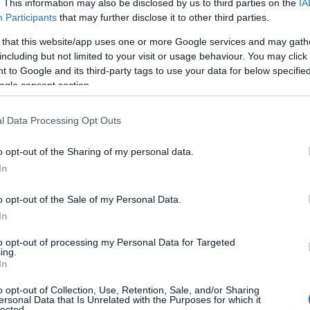
. This information may also be disclosed by us to third parties on the
IA
Participants
that may further disclose it to other third parties.
προπονητής είπε αρχικά ότι… «ήταν ένα καλό και
 that this website/app uses one or more Google services and may gath
including but not limited to your visit or usage behaviour. You may click 
ες πάλεψαν αρκετά στο γήπεδο. Κι εμείς ως ομάδα
 to Google and its third-party tags to use your data for below specifi
τι σήμερα με την εμφάνισή μας, είχαμε
ogle consent section.
 το πέναλτι που καταλογίστηκε υπέρ της Αράζ. «Σε
αποφάσεις των διαιτητών. Και στο πρώτο παιχνίδι
l Data Processing Opt Outs
το παραμικρό. Θεωρώ ότι το πέναλτι που δόθηκε
o opt-out of the Sharing of my personal data.
In
 των δύο αγώνων για την ομάδα του, απάντησε: «Ο
o opt-out of the Sale of my Personal Data.
 στο Μπακού οι παίκτες μου ανταποκρίθηκαν και
In
 παιχνίδια κάναμε καλή δουλειά στο γήπεδο». Ο
ική των καθυστερήσεων λέγοντας ότι… «καταρχάς
to opt-out of processing my Personal Data for Targeted
ing.
ράγματι είχαμε δύο ευκαιρίες και τις
In
 στο ποδόσφαιρο. Αν θυμηθούμε το πρώτο παιχνίδι
o opt-out of Collection, Use, Retention, Sale, and/or Sharing
ι ακόμη και με 5-1. Πιστεύω ότι παλέψαμε
ersonal Data that Is Unrelated with the Purposes for which it
lected.