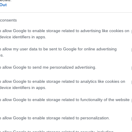
ίσουμε την πορεία μας».
Out
consents
o allow Google to enable storage related to advertising like cookies on
evice identifiers in apps.
o allow my user data to be sent to Google for online advertising
s.
ιρότητας. Μάθε για όλους τους
live αγώνες σήμερα
και
to allow Google to send me personalized advertising.
βδομάδας μέσα από το υπερπλήρες Πρόγραμμα TV του
o allow Google to enable storage related to analytics like cookies on
evice identifiers in apps.
o allow Google to enable storage related to functionality of the website
λιο σου πρέπει να συνδεθείς στο my gazzetta!
o allow Google to enable storage related to personalization.
o allow Google to enable storage related to security, including