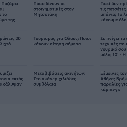
 Ποζάρει
Πόσο δίνουν οι
Γιατί δεν πρ
αι
στοιχηματικές στον
τις πετσέτες
ε το
Μητσοτάκη
μπάνιο; Το 
ώμα της
κάνουμε όλο
ρώνεις 20
Τουρισμός για Όλους: Ποιοι
Σε πνίγει το 
λιχτό
κάνουν αίτηση σήμερα
τεχνικές που
νευρικό σου
μόλις 10' - Η
απλή
υμίζει
Μεταβιβάσεις ακινήτων:
Ξέμεινες το
τονιά εκτός
Στο σκάνερ χιλιάδες
Αθήνα; Βρήκ
νακάλυψαν
συμβόλαια
παραλίες γι
κάμπινγκ