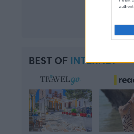
authenti
BEST OF
INTERNET