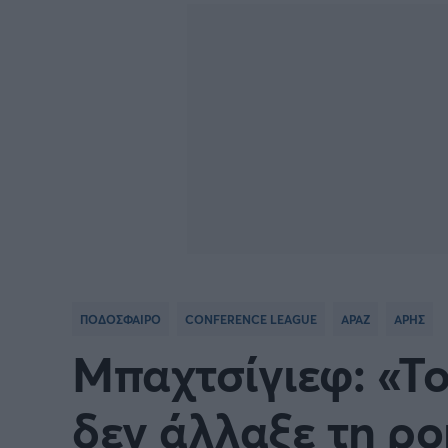
Γιώργος Τσακίρης
FA CUP
SERIE
Πυγμαχία
COPA DEL REY
BUND
PREMIER LEAGUE Ρωσίας
Κύπελ
EUROPA LEAGUE
UEFA
EURO
Γ' Εθν
ΠΟΔΟΣΦΑΙΡΟ
CONFERENCE LEAGUE
ΑΡΑΖ
ΑΡΗΣ
CONFERENCE LEAGUE
Διεθν
Μπαχτσίγιεφ: «Το
COPA AFRICA
MLS
δεν άλλαξε τη ρ