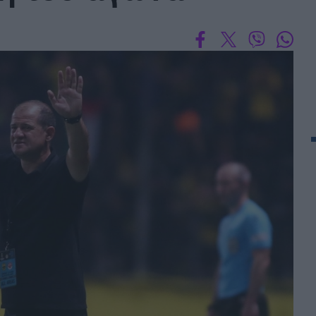
 PORTUGAL BETCLIC
Α' Εθνική Γυναικών