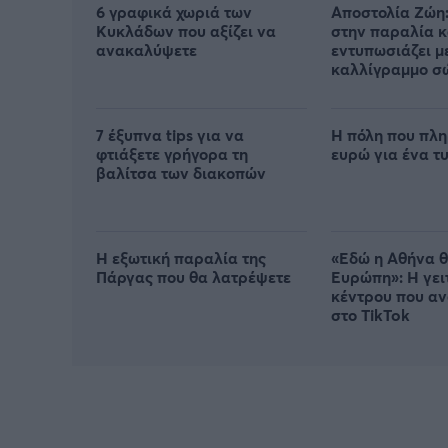
6 γραφικά χωριά των
Αποστολία Ζώη:
Κυκλάδων που αξίζει να
στην παραλία κ
ανακαλύψετε
εντυπωσιάζει μ
καλλίγραμμο σ
7 έξυπνα tips για να
Η πόλη που πλη
φτιάξετε γρήγορα τη
ευρώ για ένα τυ
βαλίτσα των διακοπών
Η εξωτική παραλία της
«Εδώ η Αθήνα θ
Πάργας που θα λατρέψετε
Ευρώπη»: H γει
κέντρου που α
στο TikTok