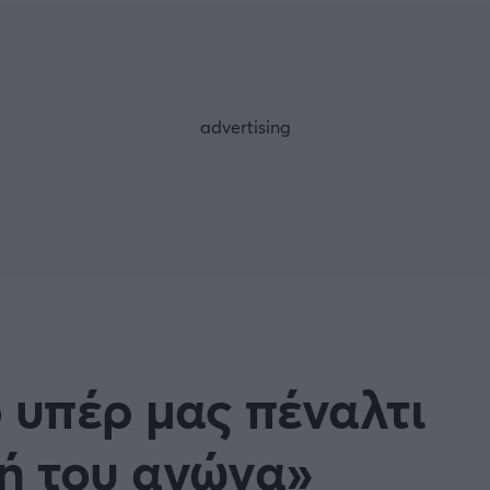
Μια Ιστο
Μιχάλης Τσαμπάς
Δημήτρης Τσ
 A
Κύπελλο Ιταλίας
Άρση Βαρών
ESLIGA
LIGUE 1
λο Γερμανίας
Κύπελλο Ελλάδος
FOLLOW US
 NATIONS LEAGUE
COPA AMERICA
ική
Προκριματικά MUNDIAL 2
ή Φιλικά
Ποδόσφαιρο Γυναικών
 υπέρ μας πέναλτι
EREDIVISIE
οή του αγώνα»