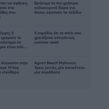
έπει να αφήνεις
Βρήκαμε τα πιο χρήσιμα
 σου στο
καλοκαιρινά δώρα για
λάθος που
όσους αγαπούν τα ταξίδια
ι
άγχος; 5
5 σημάδια ότι το σπίτι σου
 ηρεμούν το
χρειάζεται επειγόντως
 σύστημα σε
summer reset
 μία είναι πολύ
ν Αύγουστο στην
Agrari Beach Mykonos:
αμε 10 top
Τρεις γενιές, μία οικογένεια,
α ελεύθερο
μία παράδοση