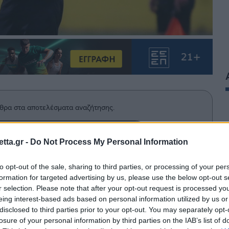
θρα στα αποτελέσματα αναζήτησης.
azzetta.gr στην Google
tta.gr -
Do Not Process My Personal Information
to opt-out of the sale, sharing to third parties, or processing of your per
formation for targeted advertising by us, please use the below opt-out s
ότι η Αράζ Ναχτσιβάν άξιζε την
r selection. Please note that after your opt-out request is processed y
τική φάση του Conference League
eing interest-based ads based on personal information utilized by us or
disclosed to third parties prior to your opt-out. You may separately opt-
έρ της ομάδας του είπε ότι δεν άλλαξε
losure of your personal information by third parties on the IAB’s list of