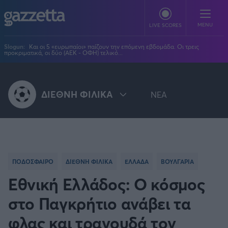
Παράκαμψη προς το κυρίως περιεχόμενο
MENU
LIVE SCORES
Slogun:
Και οι 5 «ευρωπαίοι» παίζουν την επόμενη εβδομάδα. Οι τρεις
προκριματικά, οι δύο (ΑΕΚ - ΟΦΗ) τελικό...
ΠΟΔΟΣΦΑΙΡΟ
Stoiximan Super League
ΔΙΕΘΝΗ ΦΙΛΙΚΑ
NEA
ΜΠΑΣΚΕΤ
Super League 2
Stoiximan GBL
Όλες οι διοργανώσεις
ΒΟΛΕΪ
Champions League
EuroLeague
Novibet Volley League
ΑΛΛΑ ΣΠΟΡ
STOIXIMAN SUPER LEAGUE
Europa League
Champions League
Volley League Γυναικών
Τένις
PLUS
Conference League
NBA
ΠΟΔΟΣΦΑΙΡΟ
ΔΙΕΘΝΗ ΦΙΛΙΚΑ
ΕΛΛΑΔΑ
ΒΟΥΛΓΑΡΙΑ
SUPER LEAGUE 2
Pre League
Χάντμπολ
Πολιτική
Κύπελλο Ελλάδας
Εθνική Μπάσκετ
Εθνική Ελλάδος: Ο κόσμος
BLOGGERS
Κύπελλο Ανδρών
Πόλο
Κοινωνία
Premier League
PREMIER LEAGUE
Elite League
Νίκος Αθανασίου
στο Παγκρήτιο ανάβει τα
GMOTION
Κύπελλο Γυναικών
Διεθνή
Στίβος
La Liga
Δημήτρης Βέργος
Α1 Γυναικών
GMotion F1
Champions League
φλας και τραγουδά τον
Viral
FA CUP
ΠΡΩΤΟΣΕΛΙΔΑ
Γυμναστική
Serie A
Βασίλης Βλαχόπουλος
Κύπελλο Ελλάδος