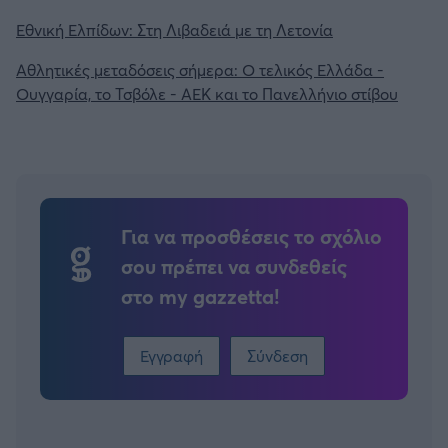
Εθνική Ελπίδων: Στη Λιβαδειά με τη Λετονία
Αθλητικές μεταδόσεις σήμερα: Ο τελικός Ελλάδα -
Ουγγαρία, το Τσβόλε - ΑΕΚ και το Πανελλήνιο στίβου
Για να προσθέσεις το σχόλιο
σου πρέπει να συνδεθείς
στο my gazzetta!
Εγγραφή
Σύνδεση