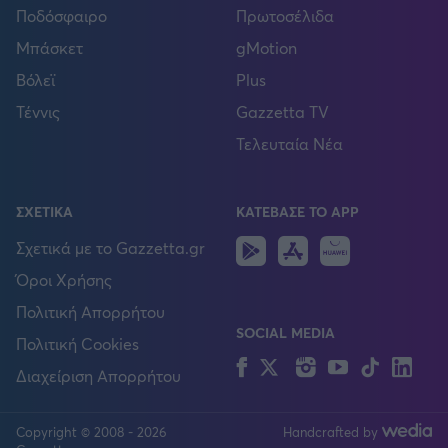
Ποδόσφαιρο
Πρωτοσέλιδα
Μπάσκετ
gMotion
Βόλεϊ
Plus
Τέννις
Gazzetta TV
Τελευταία Νέα
ΣΧΕΤΙΚΑ
ΚΑΤΕΒΑΣΕ ΤΟ APP
Android
IOS
Huawei
Σχετικά με το Gazzetta.gr
Όροι Χρήσης
Πολιτική Απορρήτου
SOCIAL MEDIA
Πολιτική Cookies
Facebook
Twitter
Instagram
YouTube
TikTok
Lin
Διαχείριση Απορρήτου
Copyright © 2008 - 2026
Handcrafted by
FOLLOW US