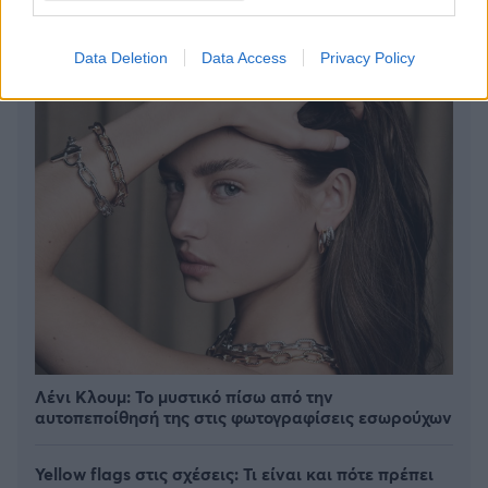
Data Deletion
Data Access
Privacy Policy
Λένι Κλουμ: Το μυστικό πίσω από την
αυτοπεποίθησή της στις φωτογραφίσεις εσωρούχων
Yellow flags στις σχέσεις: Τι είναι και πότε πρέπει