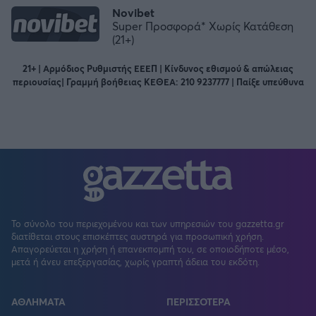
Novibet
Super Προσφορά* Χωρίς Κατάθεση
(21+)
21+ | Αρμόδιος Ρυθμιστής ΕΕΕΠ | Κίνδυνος εθισμού & απώλειας
περιουσίας| Γραμμή βοήθειας ΚΕΘΕΑ: 210 9237777 | Παίξε υπεύθυνα
Το σύνολο του περιεχομένου και των υπηρεσιών του gazzetta.gr
διατίθεται στους επισκέπτες αυστηρά για προσωπική χρήση.
Απαγορεύεται η χρήση ή επανεκπομπή του, σε οποιοδήποτε μέσο,
μετά ή άνευ επεξεργασίας, χωρίς γραπτή άδεια του εκδότη.
ΑΘΛΗΜΑΤΑ
ΠΕΡΙΣΣΟΤΕΡΑ