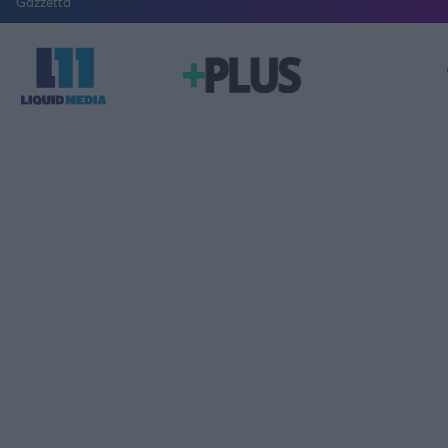
Gazzetta