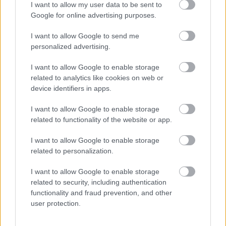
I want to allow my user data to be sent to
Google for online advertising purposes.
I want to allow Google to send me
personalized advertising.
I want to allow Google to enable storage
related to analytics like cookies on web or
device identifiers in apps.
I want to allow Google to enable storage
related to functionality of the website or app.
I want to allow Google to enable storage
Λένι Κλουμ: Το μυστικό πίσω από την
related to personalization.
αυτοπεποίθησή της στις φωτογραφίσεις εσωρούχων
I want to allow Google to enable storage
related to security, including authentication
Yellow flags στις σχέσεις: Τι είναι και πότε πρέπει
functionality and fraud prevention, and other
να σε προβληματίσουν
user protection.
Γιατί οι σειρές του Χάρλαν Κόμπεν γίνονται πάντα