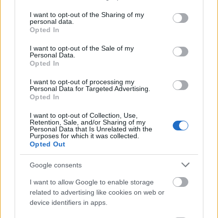
services and may gather and store information including but
not limited to your visit or usage behaviour. You may click to
I want to opt-out of the Sharing of my
personal data.
grant or deny consent to Google and its third-party tags to
Opted In
use your data for below specified purposes in below Google
consent section.
I want to opt-out of the Sale of my
Personal Data.
Opted In
I want to opt-out of processing my
Personal Data for Targeted Advertising.
Opted In
Νέο Χωροταξικό Τουρισμού: Οι νέες «κόκκινες
γραμμές» για το περιβάλλον
I want to opt-out of Collection, Use,
Retention, Sale, and/or Sharing of my
Personal Data that Is Unrelated with the
Τράπεζες: Στα 55,5 εκατ. ευρώ ο λογαριασμός από
Purposes for which it was collected.
τα δάνεια του ν. Κατσέλη
Opted Out
Google consents
Τα ανοιχτά μέτωπα για την ενίσχυση της ελληνικής
βιομηχανίας
I want to allow Google to enable storage
related to advertising like cookies on web or
device identifiers in apps.