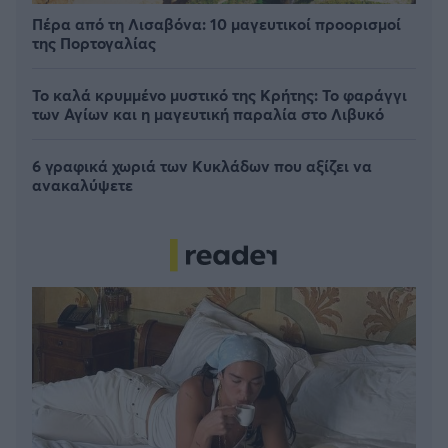
Πέρα από τη Λισαβόνα: 10 μαγευτικοί προορισμοί
της Πορτογαλίας
Το καλά κρυμμένο μυστικό της Κρήτης: Το φαράγγι
των Αγίων και η μαγευτική παραλία στο Λιβυκό
6 γραφικά χωριά των Κυκλάδων που αξίζει να
ανακαλύψετε