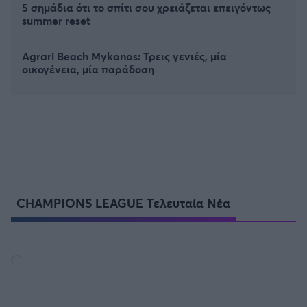
5 σημάδια ότι το σπίτι σου χρειάζεται επειγόντως
summer reset
Agrari Beach Mykonos: Τρεις γενιές, μία
οικογένεια, μία παράδοση
CHAMPIONS LEAGUE Τελευταία Νέα