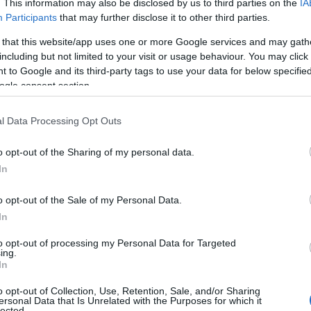
. This information may also be disclosed by us to third parties on the
IA
Participants
that may further disclose it to other third parties.
ης Ζανκτ Πάουλι (0-3) επιστρέφοντας
 that this website/app uses one or more Google services and may gath
including but not limited to your visit or usage behaviour. You may click 
 to Google and its third-party tags to use your data for below specifi
ogle consent section.
l Data Processing Opt Outs
o opt-out of the Sharing of my personal data.
In
ει απέναντι στην
Άιντραχτ Φρανκούρφτης
. Οι
o opt-out of the Sale of my Personal Data.
ε στην 4άδα της βαθμολογίας μέχρι το 87', αλλά ο
In
η απευθείας εκτέλεση φάουλ έστειλε την μπάλα
to opt-out of processing my Personal Data for Targeted
άιμπουργκ
είχε προηγηθεί με τον
Σέρχαντ
μόλις
ing.
In
 μέσα σε είκοσι λεπτά χάρη στα δύο τέρματα του
γκ θα μπορούσε να «κλέψει» το παιχνίδι, αλλά το
o opt-out of Collection, Use, Retention, Sale, and/or Sharing
ersonal Data that Is Unrelated with the Purposes for which it
 7η θέση με 10 βαθμούς έμεινε η
Άιντραχτ
.
lected.