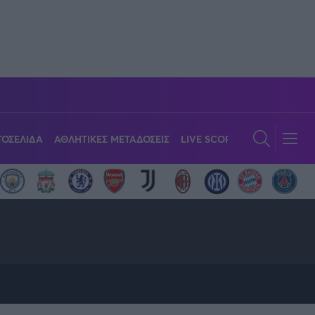
ΟΣΕΛΙΔΑ
ΑΘΛΗΤΙΚΕΣ ΜΕΤΑΔΟΣΕΙΣ
LIVE SCORE
GWOMEN
Α
όπουλος
C
ION BY ALLWYN
ns League
ns League
gue
NBA
Viral
Παναγιώτης Δαλαταριώφ
GMotion MotoGP
OLD SCHOOL
Europa League
Κύπελλο Ανδρών
Στίβος
TA SPECIALS
πετόπουλος
Δημήτρης Κατσιώνης
 League
ικών
p
λεϊ
La Liga
Κύπελλο Ελλάδος
Challenge Cup
Ιστιοπλοΐα
Analysis
alysis
ας
Νίκος Παπαδογιάννης
i
λή
Εθνική Ελλάδος
Eurobasket
Πάλη
ξεις
PREMIER LEAGUE
τουλίδης
Δημήτρης Τομαράς
μου Αγάπη
πονγκ
Κόσμος
Μαχητικά Αθλήματα