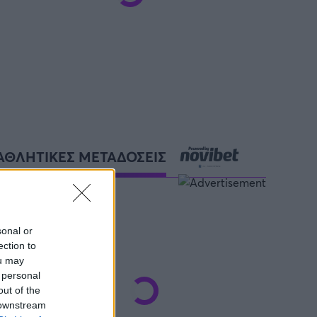
ΑΘΛΗΤΙΚΕΣ ΜΕΤΑΔΟΣΕΙΣ
sonal or
ection to
ou may
 personal
out of the
 downstream