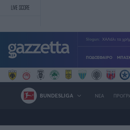
Παράκαμψη προς το κυρίως περιεχόμενο
Slogun:
ΧΑΛάλι τα χρήμ
ΠΟΔΟΣΦΑΙΡΟ
ΜΠΑΣ
Πολιτική
Νίκος Αθανασίου
GMotion F1
GALACTICOS BY INTER
Stoiximan Super Le
Stoiximan GBL
Novibet Volley Lea
Τένις
PODCASTS
ΣΠΛΙΤ
BUNDESLIGA
NEA
ΠΡΟΓΡ
Τεχνολογία
Ανδρέας Δημάτος
ΜΕΤΑΒΙΒΑΣΗ BY NOVIB
Conference League
Εθνική Μπάσκετ
Κύπελλο Γυναικών
Γυμναστική
Transfer Stories
gMotion
Γιώργος Κούβαρης
Serie A
EuroCup
Κωπηλασία
Όλες οι διοργανώσεις
STOI
Γιώργος Σακελλαρίου
Μουντιάλ 2026
Τάε κβον ντο