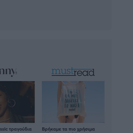
assic τραγούδια
Βρήκαμε τα πιο χρήσιμα