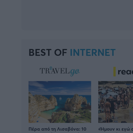
BEST OF
INTERNET
Πέρα από τη Λισαβόνα: 10
«Ήμουν κι εγώ 