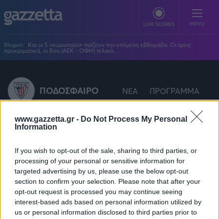
Παράκαμψη προς το κυρίως περιεχόμενο
MENU
LIVE SCORES
Slogun:
Και οι 5 «ευρωπαίοι» παίζουν την επόμενη εβδομάδα. Οι τρεις
προκριματικά, οι δύο (ΑΕΚ - ΟΦΗ) τελικό...
ΠΟΔΟΣΦΑΙΡΟ
Stoiximan Super League
ΠΟΔΟΣΦΑΙΡΟ
ΝΕΑ
ΠΡΟΓΡΑΜΜΑ
ΜΠΑΣΚΕΤ
Super League 2
Stoiximan GBL
ΒΟΛΕΪ
www.gazzetta.gr -
Do Not Process My Personal
Champions League
EuroLeague
Information
Novibet Volley League
ΑΛΛΑ ΣΠΟΡ
Europa League
Champions League
Volley League Γυναικών
Μεταγραφές Αθλέτικ Μπιλμπάο Ποδόσφαιρο
Τένις
If you wish to opt-out of the sale, sharing to third parties, or
PLUS
Conference League
NBA
Pre League
processing of your personal or sensitive information for
Χάντμπολ
Πολιτική
Κύπελλο Ελλάδας
Εθνική Μπάσκετ
BLOGGERS
targeted advertising by us, please use the below opt-out
Κύπελλο Ανδρών
Πόλο
Κοινωνία
section to confirm your selection. Please note that after your
Premier League
Elite League
Νίκος Αθανασίου
GMOTION
Κύπελλο Γυναικών
opt-out request is processed you may continue seeing
Διεθνή
Στίβος
La Liga
Δημήτρης Βέργος
Α1 Γυναικών
interest-based ads based on personal information utilized by
GMotion F1
Champions League
Viral
ΠΡΩΤΟΣΕΛΙΔΑ
us or personal information disclosed to third parties prior to
Γυμναστική
Δεν υπάρχουν μεταγραφές
Serie A
Βασίλης Βλαχόπουλος
Κύπελλο Ελλάδος