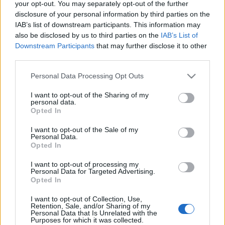
Οδηγός F1
CEV Cup
your opt-out. You may separately opt-out of the further
Τεχνολογία
Παναγιώτης Δαλαταριώφ
Κολύμβηση
ΑΘΛΗΤΙΚΕΣ ΜΕΤΑΔΟΣΕΙΣ
Bundesliga
EuroCup
disclosure of your personal information by third parties on the
GMotion WRC
Υγεία
Challenge Cup
Ανδρέας Δημάτος
IAB’s list of downstream participants. This information may
Μπιτς Βόλεϊ
Ligue 1
Mundobasket
GMotion MotoGP
LIVE SCORE
Showbiz
also be disclosed by us to third parties on the
IAB’s List of
Αντώνης Καλκαβούρας
Ιστιοπλοΐα
Basketaki
Downstream Participants
that may further disclose it to other
Εθνική Ελλάδος
GWOMEN
Αντώνης Καρπετόπουλος
third parties.
Eurobasket
Κωπηλασία
Μουντιάλ 2026
Δημήτρης Κατσιώνης
ΑΘΛΗΤΙΚΗ ΗΧΩ
Please note that this website/app uses one or more Google
Το σύνολο του περιεχομένου και των υπηρεσιών του gazzetta.gr
Personal Data Processing Opt Outs
Ξιφασκία
Wyscout Analysis
Γιώργος Κούβαρης
διατίθεται στους επισκέπτες αυστηρά για προσωπική χρήση.
services and may gather and store information including but
ΕΚΠΟΜΠΕΣ
Απαγορεύεται η χρήση ή επανεκπομπή του, σε οποιοδήποτε μέσο,
Σκοποβολή
Ευρώπη
not limited to your visit or usage behaviour. You may click to
I want to opt-out of the Sharing of my
Κώστας Νικολακόπουλος
μετά ή άνευ επεξεργασίας, χωρίς γραπτή άδεια του εκδότη.
personal data.
grant or deny consent to Google and its third-party tags to
GALACTICOS BY INTERWETTEN
Κόσμος
Πάλη
Opted In
ΟΜΑΔΕΣ
Γιάννης Πάλλας
use your data for below specified purposes in below Google
GAZZ FLOOR BY NOVIBET
Νίκος Παπαδογιάννης
Τάε κβον ντο
consent section.
ΑΘΛΗΜΑΤΑ
ΠΕΡΙΣΣΟΤΕΡΑ
I want to opt-out of the Sale of my
ΑΕΚ
PODCASTS
POLE POSITION BY ALLWYN
Personal Data.
Γιώργος Σακελλαρίου
Τζούντο
Opted In
ΣΠΛΙΤ
Ποδόσφαιρο
Πρωτοσέλιδα
OLD SCHOOL
GAZZETTA ACTS
Γιάννης Σερέτης
Ολυμπιακός
Πινγκ - πονγκ
Transfer Stories
Μπάσκετ
gMotion
I want to opt-out of processing my
ΜΕΤΑΒΙΒΑΣΗ BY NOVIBET
Gazzetta For Her
Σταύρος Σουντουλίδης
GAZZETTA SPECIALS
Personal Data for Targeted Advertising.
gMotion
Μαχητικά Αθλήματα
Βόλεϊ
Plus
Opted In
Θέμα Ισότητας
Δημήτρης Τομαράς
ΠΑΟΚ
Unique
Πυγμαχία
Τέννις
Gazzetta TV
Για τον Αλέξανδρο
Γιώργος Τσακίρης
I want to opt-out of Collection, Use,
Wyscout Analysis
Retention, Sale, and/or Sharing of my
Άρση Βαρών
#GiatonAlki
Τελευταία Νέα
Παναθηναϊκός
Personal Data that Is Unrelated with the
Μιχάλης Τσαμπάς
InStat Analysis
Purposes for which it was collected.