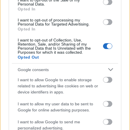
I want to opt-out of the Sale of my
Personal Data.
Opted In
Άρσεναλ
I want to opt-out of processing my
Personal Data for Targeted Advertising.
Opted In
Γιουβέντους
I want to opt-out of Collection, Use,
Retention, Sale, and/or Sharing of my
Μίλαν
Personal Data that Is Unrelated with the
Purposes for which it was collected.
ΤΕΛΕΥΤΑΙΑ ΝΕΑ
Opted Out
Ίντερ
Google consents
Μπάγερν Μονάχου
I want to allow Google to enable storage
related to advertising like cookies on web or
device identifiers in apps.
Παρί Σεν Ζερμέν
I want to allow my user data to be sent to
Google for online advertising purposes.
I want to allow Google to send me
personalized advertising.