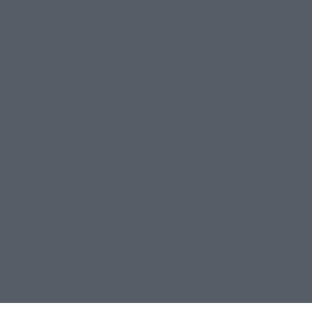
FOLLOW US