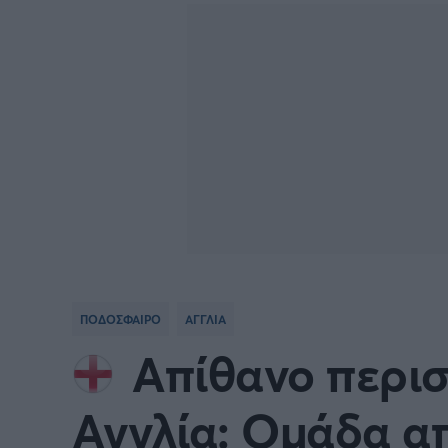
Γιώργος Τσακίρης
FA CUP
SERIE
Πυγμαχία
COPA DEL REY
BUND
PREMIER LEAGUE Ρωσίας
Κύπελ
EUROPA LEAGUE
UEFA
EURO
Γ' Εθν
ΠΟΔΟΣΦΑΙΡΟ
ΑΓΓΛΙΑ
CONFERENCE LEAGUE
Διεθν
Απίθανο περισ
COPA AFRICA
MLS
Αγγλία: Ομάδα α