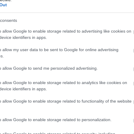
Out
consents
o allow Google to enable storage related to advertising like cookies on
evice identifiers in apps.
o allow my user data to be sent to Google for online advertising
s.
 το κρύψετε»
, φαίνεται πως... τόλμησε να
to allow Google to send me personalized advertising.
μέλη του διοικητικού συμβουλίου να παραστούν σε
o allow Google to enable storage related to analytics like cookies on
evice identifiers in apps.
o allow Google to enable storage related to functionality of the website
o allow Google to enable storage related to personalization.
o allow Google to enable storage related to security, including