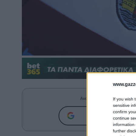
www.gazze
Ανακαλύψτε περισσότερα άρ
If you wish 
sensitive in
confirm you
Προσθήκη του g
continue se
information 
further disc