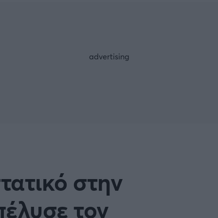
Μια Ιστο
Μιχάλης Τσαμπάς
Δημήτρης Τσ
 A
Κύπελλο Ιταλίας
Άρση Βαρών
ESLIGA
LIGUE 1
λο Γερμανίας
Κύπελλο Ελλάδος
FOLLOW US
 NATIONS LEAGUE
COPA AMERICA
ική
Προκριματικά MUNDIAL 2
ή Φιλικά
Ποδόσφαιρο Γυναικών
τατικό στην
EREDIVISIE
πέλυσε τον