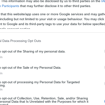
. This information may also be disclosed by us to third parties on the
IA
 χαμηλές κατηγορίες του αγγλικού
Participants
that may further disclose it to other third parties.
ού ομάδα απέλυσε τον... σχολιαστή
 that this website/app uses one or more Google services and may gath
including but not limited to your visit or usage behaviour. You may click 
ιοίκηση!
 to Google and its third-party tags to use your data for below specifi
ogle consent section.
ου αγγλικού ποδοσφαίρου, η
Γουέιμαουθ
παίρνει
κόμη κι αν πρέπει αυτό σημαίνει ότι θα προβεί
l Data Processing Opt Outs
o opt-out of the Sharing of my personal data.
δας! Ο λόγος για τον
Μπεν Άσελφορντ
, ο οποίος
In
ά τη διάρκεια ζωντανής μετάδοσης αγώνα.
o opt-out of the Sale of my Personal Data.
In
to opt-out of processing my Personal Data for Targeted
ing.
In
o opt-out of Collection, Use, Retention, Sale, and/or Sharing
ersonal Data that Is Unrelated with the Purposes for which it
lected.