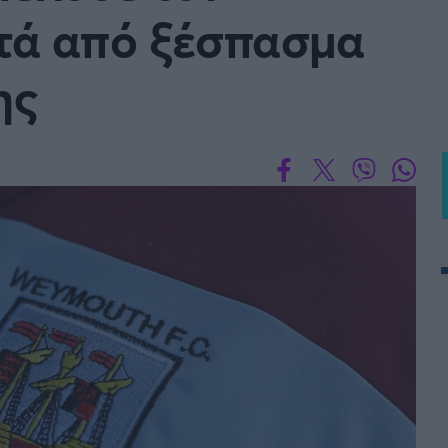
ετά από ξέσπασμα
 PORTUGAL BETCLIC
Α' Εθνική Γυναικών
ης