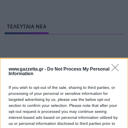
Οδηγός F1
CEV Cup
Τεχνολογία
Παναγιώτης Δαλαταριώφ
Κολύμβηση
ΑΘΛΗΤΙΚΕΣ ΜΕΤΑΔΟΣΕΙΣ
Bundesliga
EuroCup
GMotion WRC
Υγεία
Challenge Cup
Ανδρέας Δημάτος
Μπιτς Βόλεϊ
Ligue 1
Mundobasket
GMotion MotoGP
LIVE SCORE
Showbiz
Αντώνης Καλκαβούρας
Ιστιοπλοΐα
Basketaki
ΤΕΛΕΥΤΑΙΑ ΝΕΑ
Εθνική Ελλάδος
GWOMEN
Αντώνης Καρπετόπουλος
Eurobasket
Κωπηλασία
Μουντιάλ 2026
Δημήτρης Κατσιώνης
ΑΘΛΗΤΙΚΗ ΗΧΩ
Ξιφασκία
Wyscout Analysis
Γιώργος Κούβαρης
ΕΚΠΟΜΠΕΣ
Σκοποβολή
Ευρώπη
Κώστας Νικολακόπουλος
GALACTICOS BY INTERWETTEN
Κόσμος
Πάλη
ΟΜΑΔΕΣ
Γιάννης Πάλλας
GAZZ FLOOR BY NOVIBET
www.gazzetta.gr -
Do Not Process My Personal
Νίκος Παπαδογιάννης
Τάε κβον ντο
Information
ΑΕΚ
PODCASTS
POLE POSITION BY ALLWYN
Γιώργος Σακελλαρίου
Τζούντο
ΣΠΛΙΤ
OLD SCHOOL
GAZZETTA ACTS
If you wish to opt-out of the sale, sharing to third parties, or
Γιάννης Σερέτης
Ολυμπιακός
Πινγκ - πονγκ
Transfer Stories
ΜΕΤΑΒΙΒΑΣΗ BY NOVIBET
processing of your personal or sensitive information for
Gazzetta For Her
Σταύρος Σουντουλίδης
GAZZETTA SPECIALS
targeted advertising by us, please use the below opt-out
gMotion
Μαχητικά Αθλήματα
Θέμα Ισότητας
Δημήτρης Τομαράς
ΠΑΟΚ
section to confirm your selection. Please note that after your
Unique
Πυγμαχία
Για τον Αλέξανδρο
opt-out request is processed you may continue seeing
Γιώργος Τσακίρης
Wyscout Analysis
interest-based ads based on personal information utilized by
Άρση Βαρών
#GiatonAlki
Παναθηναϊκός
Μιχάλης Τσαμπάς
InStat Analysis
us or personal information disclosed to third parties prior to