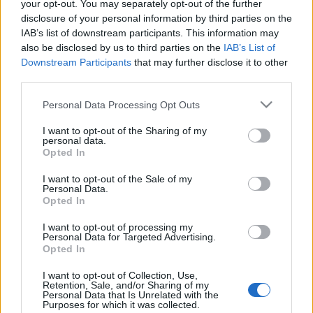
Η μητρότητα στον πάγκο
Δημήτρης Τσορμπατζόγλου
your opt-out. You may separately opt-out of the further
Συνεντεύξεις
disclosure of your personal information by third parties on the
Άρης
Μεγάλη μου Αγάπη
IAB’s list of downstream participants. This information may
Μια Ιστορία από την Πόλη
also be disclosed by us to third parties on the
IAB’s List of
Λεβαδειακός
Downstream Participants
that may further disclose it to other
third parties.
ΟΦΗ
Please note that this website/app uses one or more Google
Personal Data Processing Opt Outs
services and may gather and store information including but
not limited to your visit or usage behaviour. You may click to
I want to opt-out of the Sharing of my
Βόλος
personal data.
grant or deny consent to Google and its third-party tags to
Opted In
use your data for below specified purposes in below Google
Ατρόμητος Αθηνών
consent section.
I want to opt-out of the Sale of my
Personal Data.
Opted In
Κηφισιά
I want to opt-out of processing my
Personal Data for Targeted Advertising.
Αστέρας Τρίπολης
Opted In
I want to opt-out of Collection, Use,
Παναιτωλικός
Retention, Sale, and/or Sharing of my
Personal Data that Is Unrelated with the
Purposes for which it was collected.