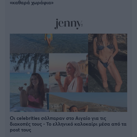
«καθαρά χωράφια»
Οι celebrities σάλπαραν στο Αιγαίο για τις
διακοπές τους - Το ελληνικό καλοκαίρι μέσα από τα
post τους