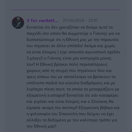
V for ventett...
27/06/2024 - 23:10
Εννοείται ότι δεν χρειαζόταν να δούμε αυτό το
παιχνίδι στο οποίο θα συμμετείχε ο Γιάννης για να
διαπιστώσουμε ότι η Εθνική μας με την παρουσία
του πηγαίνει σε άλλο επίπεδο! Ακόμα και χωρίς
να είναι έτοιμος ( είχε απουσία αγωνιστική σχεδόν
3 μήνες!) ο Γιάννης είναι μία κατηγορία μόνος
του!! Η Εθνική βρίσκει πολύ περισσότερους
χώρους από τη στιγμή που πηγαίνουν δύο και
τρεις επάνω του με αποτέλεσμα να βρίσκουν τα
υπόλοιπα παιδιά πιο εύκολα διαδρόμους και με
λιγότερο πίεση σουτ, τα οποία τα μεταφράζουν με
εξαιρετική ευστοχία!! Εννοείται ότι εάν καταφέρει
και γυρίσει και είναι έτοιμος και ο Σλούκας θα
είμαστε ακόμη πιο σούπερ!! Εξαιρετική βέβαια και
η φιλοσοφία του Σπανούλη που δείχνει να έχει
αλλάξει τα δεδομένα με τον καλύτερο τρόπο για
την Εθνική μας!!