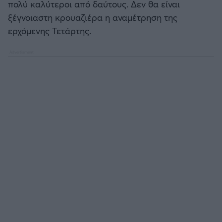
πολύ καλύτεροι από δαύτους. Δεν θα είναι
ξέγνοιαστη κρουαζιέρα η αναμέτρηση της
ερχόμενης Τετάρτης.