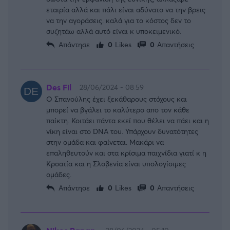
εταιρία αλλά και πάλι είναι αδύνατο να την βρεις
να την αγοράσεις. καλά για το κόστος δεν το
συζητάω αλλά αυτό είναι κ υποκειμενικό.
Απάντησε
0
Likes
0
Απαντήσεις
Des Fil
28/06/2024 - 08:59
Ο Σπανούλης έχει ξεκάθαρους στόχους και
μπορεί να βγάλει το καλύτερο απο τον κάθε
παίκτη. Κοιτάει πάντα εκεί που θέλει να πάει και η
νίκη είναι στο DNA του. Υπάρχουν δυνατότητες
στην ομάδα και φαίνεται. Μακάρι να
επαληθευτούν και στα κρίσιμα παιχνίδια γιατί κ η
Κροατία και η Σλοβενία είναι υπολογίσιμες
ομάδες.
Απάντησε
0
Likes
0
Απαντήσεις