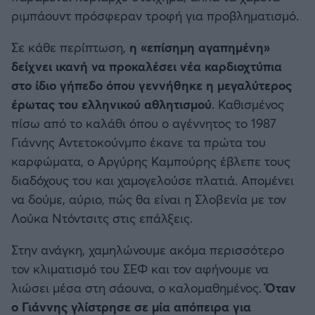
ριμπάουντ πρόσφεραν τροφή για προβληματισμό.
Σε κάθε περίπτωση,
η «επίσημη αγαπημένη»
δείχνει ικανή να προκαλέσει νέα καρδιοχτύπια
στο ίδιο γήπεδο όπου γεννήθηκε η μεγαλύτερος
έρωτας του ελληνικού αθλητισμού
. Καθισμένος
πίσω από το καλάθι όπου ο αγέννητος το 1987
Γιάννης Αντετοκούνμπο έκανε τα πρώτα του
καρφώματα, ο Αργύρης Καμπούρης έβλεπε τους
διαδόχους του και χαμογελούσε πλατιά. Απομένει
να δούμε, αύριο, πώς θα είναι η Σλοβενία με τον
Λούκα Ντόντσιτς στις επάλξεις.
Στην ανάγκη, χαμηλώνουμε ακόμα περισσότερο
τον κλιματισμό του ΣΕΦ και τον αφήνουμε να
λιώσει μέσα στη σάουνα, ο καλομαθημένος.
Όταν
ο Γιάννης γλίστρησε σε μία απόπειρα για