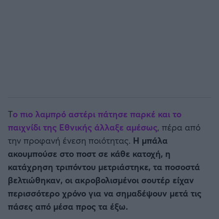
Τ
ο πιο λαμπρό αστέρι πάτησε παρκέ και το
παιχνίδι της Εθνικής άλλαξε αμέσως
, πέρα από
την προφανή ένεση ποιότητας.
Η μπάλα
ακουμπούσε στο ποστ σε κάθε κατοχή, η
κατάχρηση τριπόντου μετριάστηκε, τα ποσοστά
βελτιώθηκαν, οι ακροβολισμένοι σουτέρ είχαν
περισσότερο χρόνο για να σημαδέψουν μετά τις
πάσες από μέσα προς τα έξω.