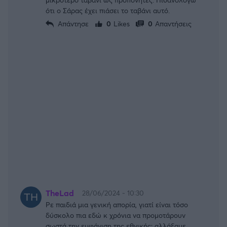
ότι ο Σάρας έχει πιάσει το ταβάνι αυτό.
Απάντησε
0
Likes
0
Απαντήσεις
TheLad
28/06/2024 - 10:30
Ρε παιδιά μια γενική απορία, γιατί είναι τόσο
δύσκολο πια εδώ κ χρόνια να προμοτάρουν
σωστά την εμφάνιση της εθνικής; αλλάξαμε