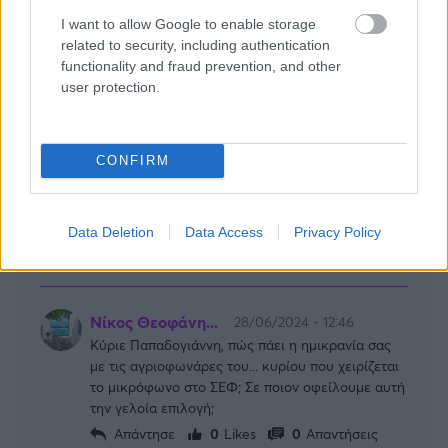
Πρόσφατα
I want to allow Google to enable storage
related to security, including authentication
X MAN
28/06/2024 - 13:06
functionality and fraud prevention, and other
Έπαιξε και ο Γιάννης και ηρεμήσαμε προς το
user protection.
παρόν από τους τοξικούς οι οποίοι δεν μπορούν
να πουν κάτι, ούτε για αυτόν, ούτε για την ομάδα
γενικά (η οποία βγάζει δέσιμο, καλή ατμόσφαιρα
CONFIRM
και ηρεμία γενικά). Άντε να ξεκινήσει το
τουρνουά, εμπιστοσύνη στα παιδιά και τον κόουτς
και η πρόκριση θα έρθει
Data Deletion
Data Access
Privacy Policy
Απάντησε
2
Likes
0
Απαντήσεις
Νίκος Θεοφάνη...
28/06/2024 - 12:46
Κύριε Παπαδογιάννη, πώς πάει η ημικρανία σας
με τις αγριοφωνάρες του... κυρίου που χειρίζεται
το μικρόφωνο στο ΣΕΦ; Σε ποιον οφείλουμε αυτή
την γελοία επιλογή;
Απάντησε
0
Likes
0
Απαντήσεις