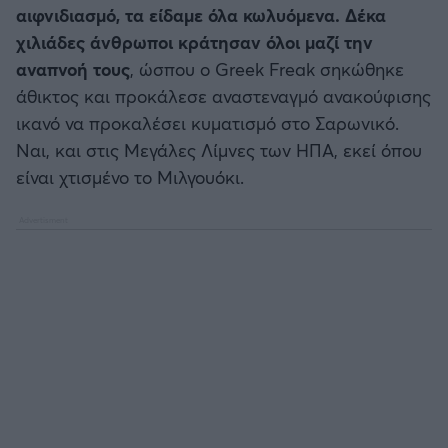
αιφνιδιασμό, τα είδαμε όλα κωλυόμενα. Δέκα
χιλιάδες άνθρωποι κράτησαν όλοι μαζί την
αναπνοή τους
, ώσπου ο Greek Freak σηκώθηκε
άθικτος και προκάλεσε αναστεναγμό ανακούφισης
ικανό να προκαλέσει κυματισμό στο Σαρωνικό.
Ναι, και στις Μεγάλες Λίμνες των ΗΠΑ, εκεί όπου
είναι χτισμένο το Μιλγουόκι.