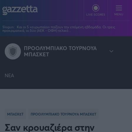
Παράκαμψη προς το κυρίως περιεχόμενο
MENU
LIVE SCORES
Slogun:
Και οι 5 «ευρωπαίοι» παίζουν την επόμενη εβδομάδα. Οι τρεις
προκριματικά, οι δύο (ΑΕΚ - ΟΦΗ) τελικό...
ΠΟΔΟΣΦΑΙΡΟ
ΠΡΟΟΛΥΜΠΙΑΚΟ ΤΟΥΡΝΟΥΑ
ΜΠΑΣΚΕΤ
Stoiximan Super League
ΜΠΑΣΚΕΤ
Super League 2
Stoiximan GBL
Όλες οι διοργανώσεις
ΒΟΛΕΪ
Champions League
NEA
EuroLeague
Novibet Volley League
ΑΛΛΑ ΣΠΟΡ
STOIXIMAN GBL
Europa League
Champions League
Volley League Γυναικών
Τένις
PLUS
Conference League
NBA
EUROLEAGUE
Pre League
Χάντμπολ
Πολιτική
Κύπελλο Ελλάδας
Εθνική Μπάσκετ
BLOGGERS
Κύπελλο Ανδρών
Πόλο
Κοινωνία
Premier League
EUROCUP
Elite League
Νίκος Αθανασίου
ΜΠΑΣΚΕΤ
ΠΡΟΟΛΥΜΠΙΑΚΟ ΤΟΥΡΝΟΥΑ ΜΠΑΣΚΕΤ
GMOTION
Κύπελλο Γυναικών
Διεθνή
Στίβος
La Liga
Δημήτρης Βέργος
Α1 Γυναικών
Σαν κρουαζιέρα στην
GMotion F1
Champions League
Viral
BASKETBALL CHAMPIONS LEAGUE
ΠΡΩΤΟΣΕΛΙΔΑ
Γυμναστική
Serie A
Βασίλης Βλαχόπουλος
Κύπελλο Ελλάδος