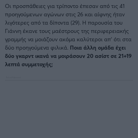
Οι προσπάθειες για τρίποντο έπεσαν από τις 41
προηγούμενων αγώνων στις 26 και αίφνης ήταν
λιγότερες από τα δίποντα (29). Η παρουσία του
Γιάννη έκανε τους μαέστρους της περιφερειακής
γραμμής να μοιάζουν ακόμα καλύτεροι απ’ ότι στα
δύο προηγούμενα φιλικά.
Ποια άλλη ομάδα έχει
δύο γκαρντ ικανά να μοιράσουν 20 ασίστ σε 21+19
λεπτά συμμετοχής;