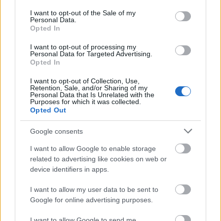
Για να προσθέσεις το σχόλιο
consent section.
I want to opt-out of the Sale of my
σου πρέπει να συνδεθείς
Personal Data.
Opted In
στο my gazzetta!
I want to opt-out of processing my
Personal Data for Targeted Advertising.
Opted In
Εγγραφή
Σύνδεση
I want to opt-out of Collection, Use,
Retention, Sale, and/or Sharing of my
Personal Data that Is Unrelated with the
Purposes for which it was collected.
Opted Out
Συνδέσου και κάνε το πρώτο σχόλιο...
Google consents
I want to allow Google to enable storage
related to advertising like cookies on web or
device identifiers in apps.
BEST OF
INTERNET
I want to allow my user data to be sent to
Google for online advertising purposes.
I want to allow Google to send me