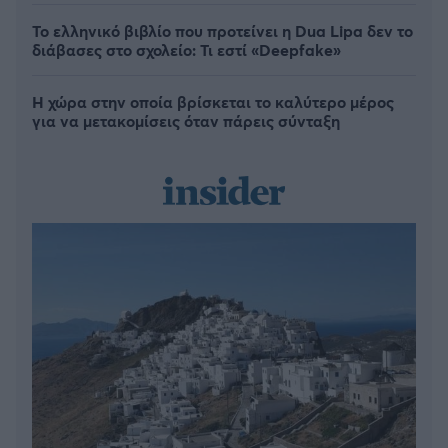
Το ελληνικό βιβλίο που προτείνει η Dua Lipa δεν το
διάβασες στο σχολείο: Τι εστί «Deepfake»
Η χώρα στην οποία βρίσκεται το καλύτερο μέρος
για να μετακομίσεις όταν πάρεις σύνταξη