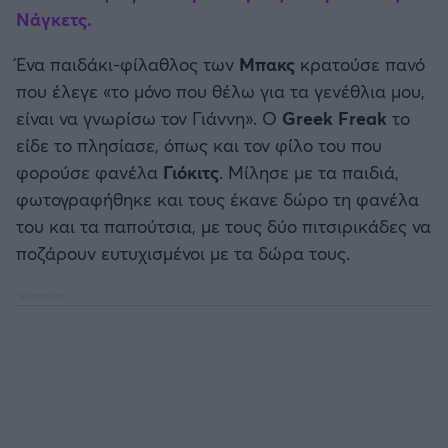
Καλαμάτα
Νάγκετς.
Μπάσκετ: Κίνα
Ένα παιδάκι-φίλαθλος των
Μπακς
κρατούσε πανό
Ηρακλής
που έλεγε «το μόνο που θέλω για τα γενέθλια μου,
Προολυμπιακό Τουρνουά
είναι να γνωρίσω τον Γιάννη». Ο
Greek Freak
το
Μπαρτσελόνα
είδε το πλησίασε, όπως και τον φίλο του που
Προκριματικά EUROBASKET
φορούσε φανέλα
Γιόκιτς
. Μίλησε με τα παιδιά,
Ρεάλ Μαδρίτης
φωτογραφήθηκε και τους έκανε δώρο τη φανέλα
EUROBASKET 2025
του και τα παπούτσια, με τους δύο πιτσιρικάδες να
Ατλέτικο Μαδρίτης
ποζάρουν ευτυχισμένοι με τα δώρα τους.
Προκριματικά MUNDOBASKET
Μάντσεστερ Γιουνάιτεντ
Παγκόσμιο Κύπελλο
Μάντσεστερ Σίτι
EUROBASKET Γυναικών 2025
Λίβερπουλ
Ολυμπιακοί Αγώνες Μπάσκετ
Τσέλσι