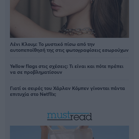
Λένι Κλουμ: Το μυστικό πίσω από την
αυτοπεποίθησή της στις φωτογραφίσεις εσωρούχων
Yellow flags στις σχέσεις: Τι είναι και πότε πρέπει
να σε προβληματίσουν
Γιατί οι σειρές του Χάρλαν Κόμπεν γίνονται πάντα
επιτυχία στο Netflix;