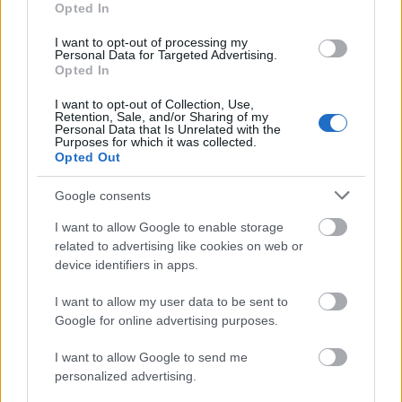
Opted In
I want to opt-out of processing my
Διάβασε όλα τα
τελευταία νέα
της αθλητικής
Personal Data for Targeted Advertising.
επικαιρότητας. Μάθε για όλους τους
live αγώνες σήμερα
Opted In
και δες τις
αθλητικές μεταδόσεις
της ημέρας και της
I want to opt-out of Collection, Use,
εβδομάδας μέσα από το υπερπλήρες Πρόγραμμα TV του
Retention, Sale, and/or Sharing of my
Personal Data that Is Unrelated with the
Gazzetta. Ακολούθησέ μας και στο
Google News
.
Purposes for which it was collected.
Opted Out
Google consents
ΔΙΑΒΑΣΕ ΑΚΟΜΗ:
I want to allow Google to enable storage
Φενέρμπαχτσε: Παρελθόν ο Εκσίογλου
related to advertising like cookies on web or
device identifiers in apps.
Φενέρμπαχτσε: Αντέγραψε τον ποδοσφαιρικό
Παναθηναϊκό με Spiderman και Λιβάι Γκαρσία!
I want to allow my user data to be sent to
Google for online advertising purposes.
Γιασικεβίτσιους: «Καλοκαίρι και Ελλάδα, ο τέλειος
I want to allow Google to send me
συνδυασμός»
personalized advertising.