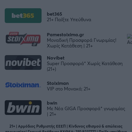
bet365
21+ Παίξτε Υπεύθυνα
Pamestoixima.gr
Μοναδική Προσφορά Γνωριμίας!
Χωρίς Κατάθεση | 21+
Novibet
Super Προσφορά* Χωρίς Κατάθεση
(21+)
Stoiximan
VIP στο Μονακό; 21+
bwin
Με Νέα GIGA Προσφορά* γνωριμίας
| 21+
21+ | Αρμόδιος Ρυθμιστής ΕΕΕΠ | Κίνδυνος εθισμού & απώλειας
περιουσίας| Γραμμή βοήθειας ΚΕΘΕΑ: 210 9237777 | Παίξε υπεύθυνα