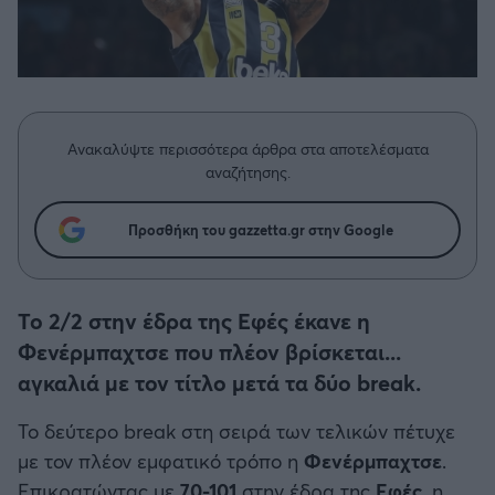
Η μητρότητα στον πάγκο
Δημήτρης Τσορμπατζόγλου
Μπάσκετ: Τουρκία
Συνεντεύξεις
Άρης
Μεγάλη μου Αγάπη
Κύπελλο Ελλάδας Μπάσκετ
Μια Ιστορία από την Πόλη
Λεβαδειακός
Μπάσκετ: Γερμανία
Ανακαλύψτε περισσότερα άρθρα στα αποτελέσματα
ΟΦΗ
αναζήτησης.
Μπάσκετ: Ιταλία
Βόλος
Προσθήκη του gazzetta.gr στην Google
Μπάσκετ: Γαλλία
Ατρόμητος Αθηνών
ABA LIGA
Το 2/2 στην έδρα της Εφές έκανε η
Κηφισιά
Φενέρμπαχτσε που πλέον βρίσκεται...
NCAA
αγκαλιά με τον τίτλο μετά τα δύο break.
Αστέρας Τρίπολης
Μπάσκετ: Ισραήλ
Το δεύτερο break στη σειρά των τελικών πέτυχε
Παναιτωλικός
με τον πλέον εμφατικό τρόπο η
Φενέρμπαχτσε
.
Μπάσκετ: Λιθουανία
Επικρατώντας με
70-101
στην έδρα της
Εφές
, η