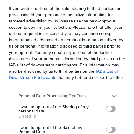
If you wish to opt-out of the sale, sharing to third parties, or
processing of your personal or sensitive information for
targeted advertising by us, please use the below opt-out
section to confirm your selection. Please note that after your
opt-out request is processed you may continue seeing
interest-based ads based on personal information utilized by
us or personal information disclosed to third parties prior to
your opt-out. You may separately opt-out of the further
disclosure of your personal information by third parties on the
IAB’s list of downstream participants. This information may
also be disclosed by us to third parties on the
IAB’s List of
Downstream Participants
that may further disclose it to other
third parties.
Τα Δεκάλεπτα:
16-31, 38-53, 51-78, 70-101
Please note that this website/app uses one or more Google
Personal Data Processing Opt Outs
services and may gather and store information including but
not limited to your visit or usage behaviour. You may click to
I want to opt-out of the Sharing of my
@Photo credits:
EuroLeague
personal data.
grant or deny consent to Google and its third-party tags to
Opted In
use your data for below specified purposes in below Google
consent section.
I want to opt-out of the Sale of my
Personal Data.