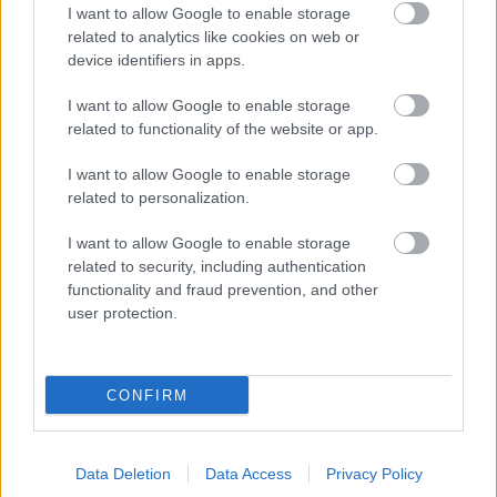
I want to allow Google to enable storage
related to analytics like cookies on web or
device identifiers in apps.
Για να προσθέσεις το σχόλιο
I want to allow Google to enable storage
related to functionality of the website or app.
σου πρέπει να συνδεθείς
στο my gazzetta!
I want to allow Google to enable storage
related to personalization.
Εγγραφή
Σύνδεση
I want to allow Google to enable storage
related to security, including authentication
functionality and fraud prevention, and other
user protection.
CONFIRM
Data Deletion
Data Access
Privacy Policy