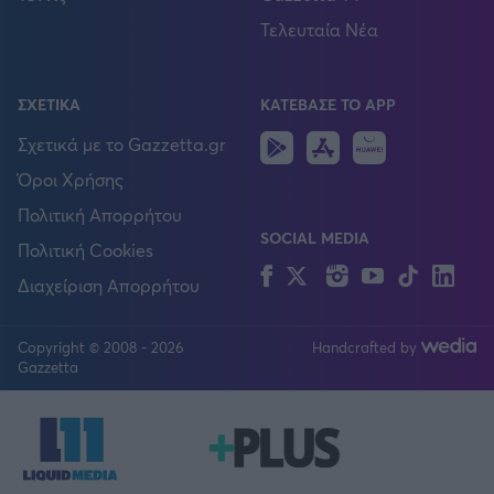
Τελευταία Νέα
ΣΧΕΤΙΚΑ
ΚΑΤΕΒΑΣΕ ΤΟ APP
Android
IOS
Huawei
Σχετικά με το Gazzetta.gr
Όροι Χρήσης
Πολιτική Απορρήτου
SOCIAL MEDIA
Πολιτική Cookies
Facebook
Twitter
Instagram
YouTube
TikTok
Lin
Διαχείριση Απορρήτου
Copyright © 2008 - 2026
Handcrafted by
FOLLOW US
Gazzetta