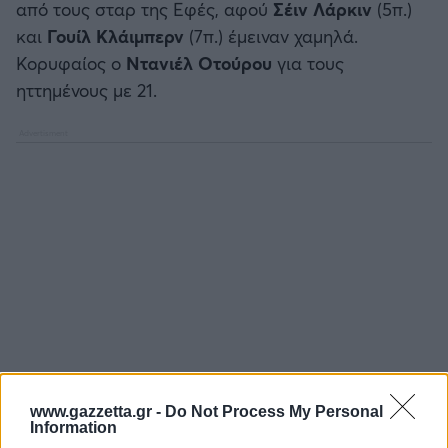
από τους σταρ της Εφές, αφού
Σέιν Λάρκιν
(5π.)
και
Γουίλ Κλάιμπερν
(7π.) έμειναν χαμηλά.
Κορυφαίος ο
Ντανιέλ Οτούρου
για τους
ηττημένους με 21.
www.gazzetta.gr -
Do Not Process My Personal
Information