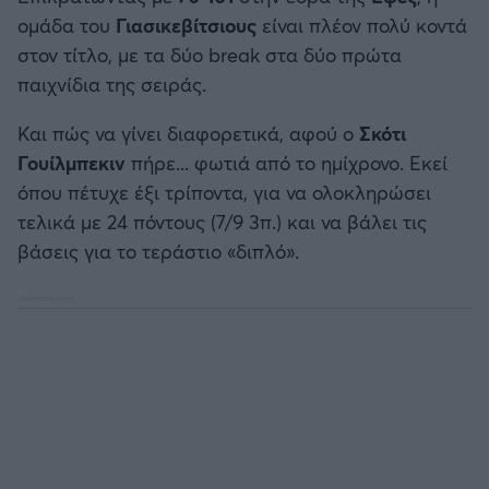
Καλαμάτα
ομάδα του
Γιασικεβίτσιους
είναι πλέον πολύ κοντά
Μπάσκετ: Κίνα
στον τίτλο, με τα δύο break στα δύο πρώτα
Ηρακλής
παιχνίδια της σειράς.
Προολυμπιακό Τουρνουά
Και πώς να γίνει διαφορετικά, αφού ο
Σκότι
Μπαρτσελόνα
Προκριματικά EUROBASKET
Γουίλμπεκιν
πήρε... φωτιά από το ημίχρονο. Εκεί
όπου πέτυχε έξι τρίποντα, για να ολοκληρώσει
Ρεάλ Μαδρίτης
EUROBASKET 2025
τελικά με 24 πόντους (7/9 3π.) και να βάλει τις
βάσεις για το τεράστιο «διπλό».
Ατλέτικο Μαδρίτης
Προκριματικά MUNDOBASKET
Μάντσεστερ Γιουνάιτεντ
Παγκόσμιο Κύπελλο
Μάντσεστερ Σίτι
EUROBASKET Γυναικών 2025
Λίβερπουλ
Ολυμπιακοί Αγώνες Μπάσκετ
Τσέλσι