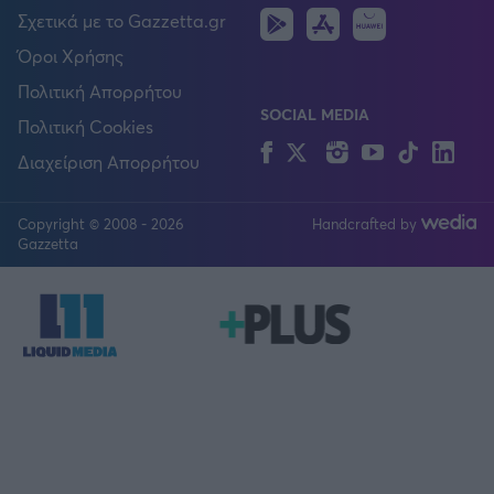
Android
IOS
Huawei
Σχετικά με το Gazzetta.gr
Όροι Χρήσης
Πολιτική Απορρήτου
SOCIAL MEDIA
Πολιτική Cookies
Facebook
Twitter
Instagram
YouTube
TikTok
Lin
Διαχείριση Απορρήτου
Copyright © 2008 - 2026
Handcrafted by
FOLLOW US
Gazzetta