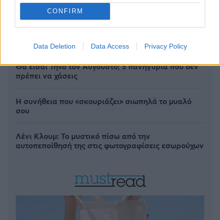
CONFIRM
Data Deletion
Data Access
Privacy Policy
Θα είσαι Τήνο τον Αύγουστο; 5 πανηγύρια που δεν
πρέπει να χάσεις
Η συνήθεια που «σκουριάζει» σιωπηλά το μυαλό
σου
Λένι Κλουμ: Το μυστικό πίσω από την
αυτοπεποίθησή της στις φωτογραφίσεις εσωρούχων