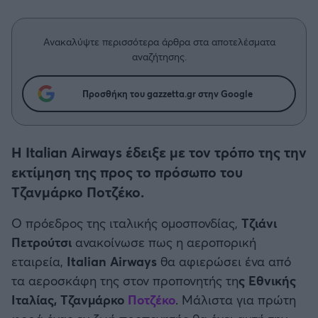
Η μητρότητα στον πάγκο
Δημήτρης Τσορμπατζόγλου
Μπάσκετ: Τουρκία
Συνεντεύξεις
Άρης
Μεγάλη μου Αγάπη
Ανακαλύψτε περισσότερα άρθρα στα αποτελέσματα
Κύπελλο Ελλάδας Μπάσκετ
Μια Ιστορία από την Πόλη
αναζήτησης.
Λεβαδειακός
Μπάσκετ: Γερμανία
Προσθήκη του gazzetta.gr στην Google
ΟΦΗ
Μπάσκετ: Ιταλία
Βόλος
Η Italian Airways έδειξε με τον τρόπο της την
Μπάσκετ: Γαλλία
εκτίμηση της προς το πρόσωπο του
Ατρόμητος Αθηνών
Τζανμάρκο Ποτζέκο.
ABA LIGA
Κηφισιά
Ο πρόεδρος της ιταλικής
ομοσπονδίας,
Τζιάνι
NCAA
Πετρούτσι
ανακοίνωσε πως η αεροπορική
Αστέρας Τρίπολης
εταιρεία,
Italian Airways
θα αφιερώσει ένα από
Μπάσκετ: Ισραήλ
τα αεροσκάφη της στον προπονητής τη
ς Εθνικής
Παναιτωλικός
Ιταλίας, Τζανμάρκο
Ποτζέκο
. Μάλιστα για πρώτη
Μπάσκετ: Λιθουανία