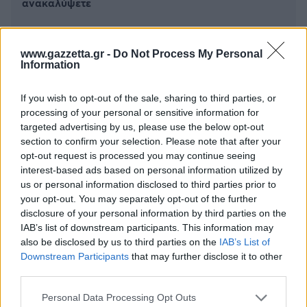
ανακαλύψετε
www.gazzetta.gr -
Do Not Process My Personal
Information
If you wish to opt-out of the sale, sharing to third parties, or
processing of your personal or sensitive information for
targeted advertising by us, please use the below opt-out
section to confirm your selection. Please note that after your
opt-out request is processed you may continue seeing
interest-based ads based on personal information utilized by
us or personal information disclosed to third parties prior to
your opt-out. You may separately opt-out of the further
disclosure of your personal information by third parties on the
IAB’s list of downstream participants. This information may
also be disclosed by us to third parties on the
IAB’s List of
Downstream Participants
that may further disclose it to other
TikToker διαγνώστηκε με Αλτσχάιμερ: Επέλεξε
third parties.
υποβοηθούμενη ευθανασία στα 49 και κατέγραψε
τις τελευταίες μέρες
Please note that this website/app uses one or more Google
Personal Data Processing Opt Outs