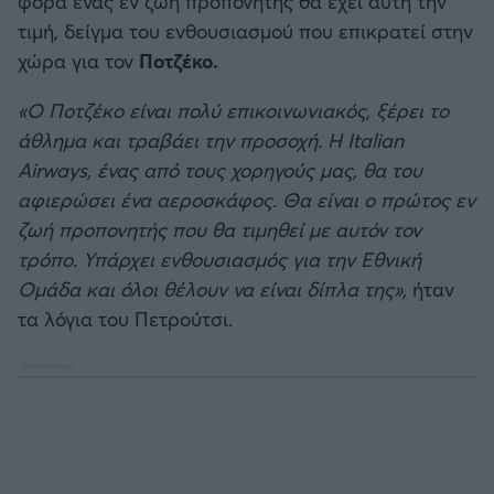
φορά ένας εν ζωή προπονητής θα έχει αυτή την
Καλαμάτα
τιμή, δείγμα του ενθουσιασμού που επικρατεί στην
Μπάσκετ: Κίνα
χώρα για τον
Ποτζέκο.
Ηρακλής
Προολυμπιακό Τουρνουά
«Ο Ποτζέκο είναι πολύ επικοινωνιακός, ξέρει το
Μπαρτσελόνα
άθλημα και τραβάει την προσοχή. Η Italian
Προκριματικά EUROBASKET
Airways, ένας από τους χορηγούς μας, θα του
Ρεάλ Μαδρίτης
αφιερώσει ένα αεροσκάφος. Θα είναι ο πρώτος εν
EUROBASKET 2025
ζωή προπονητής που θα τιμηθεί με αυτόν τον
Ατλέτικο Μαδρίτης
τρόπο. Υπάρχει ενθουσιασμός για την Εθνική
Προκριματικά MUNDOBASKET
Ομάδα και όλοι θέλουν να είναι δίπλα της»,
ήταν
Μάντσεστερ Γιουνάιτεντ
τα λόγια του Πετρούτσι.
Παγκόσμιο Κύπελλο
Μάντσεστερ Σίτι
EUROBASKET Γυναικών 2025
Λίβερπουλ
Ολυμπιακοί Αγώνες Μπάσκετ
Τσέλσι