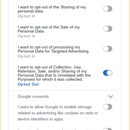
services and may gather and store information including but
Τσουβέλας: «Οι φωτογραφίες αδικούν την Εύα, δεν
not limited to your visit or usage behaviour. You may click to
I want to opt-out of the Sharing of my
personal data.
έχει φωτογένεια - Λες κι εγώ είμαι ο Μπραντ Πιτ»
grant or deny consent to Google and its third-party tags to
Opted In
(vid)
use your data for below specified purposes in below Google
consent section.
I want to opt-out of the Sale of my
Personal Data.
Δύο ανερχόμενα νησιά που μπήκαν στο ραντάρ του
Opted In
ελληνικού καλοκαιριού
I want to opt-out of processing my
Personal Data for Targeted Advertising.
Opted In
I want to opt-out of Collection, Use,
Retention, Sale, and/or Sharing of my
Personal Data that Is Unrelated with the
Purposes for which it was collected.
Opted Out
Google consents
I want to allow Google to enable storage
related to advertising like cookies on web or
device identifiers in apps.