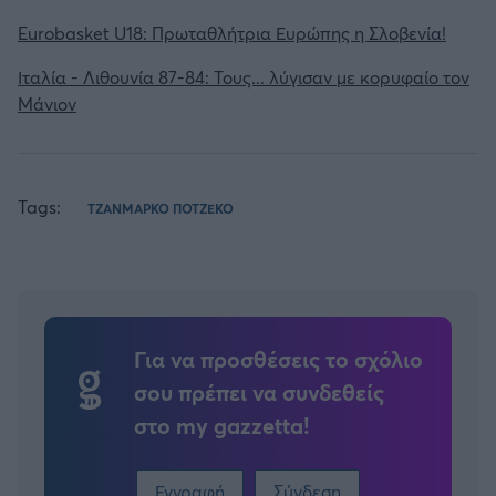
Eurobasket U18: Πρωταθλήτρια Ευρώπης η Σλοβενία!
Ιταλία - Λιθουνία 87-84: Τους... λύγισαν με κορυφαίο τον
Μάνιον
Tags:
ΤΖΑΝΜΑΡΚΟ ΠΟΤΖΕΚΟ
Για να προσθέσεις το σχόλιο
σου πρέπει να συνδεθείς
στο my gazzetta!
Εγγραφή
Σύνδεση