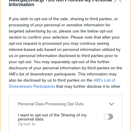
Οδηγός F1
CEV Cup
Τεχνολογία
Information
Παναγιώτης Δαλαταριώφ
Κολύμβηση
ΑΘΛΗΤΙΚΕΣ ΜΕΤΑΔΟΣΕΙΣ
Bundesliga
EuroCup
GMotion WRC
Ολοκληρώθηκε
1
2
3
4
Α
Υγεία
Challenge Cup
Ανδρέας Δημάτος
Μπιτς Βόλεϊ
Ligue 1
Mundobasket
Ζαλ
35
21
20
28
104
GMotion MotoGP
LIVE SCORE
If you wish to opt-out of the sale, sharing to third parties, or
Showbiz
Αντώνης Καλκαβούρας
18
20
22
27
87
Μον
processing of your personal or sensitive information for
Ιστιοπλοΐα
Basketaki
Εθνική Ελλάδος
GWOMEN
Ζαλ
Αντώνης Καρπετόπουλος
targeted advertising by us, please use the below opt-out
Eurobasket
Κωπηλασία
Μον
section to confirm your selection. Please note that after your
Μουντιάλ 2026
Δημήτρης Κατσιώνης
ΑΘΛΗΤΙΚΗ ΗΧΩ
opt-out request is processed you may continue seeing
Ξιφασκία
Wyscout Analysis
Γιώργος Κούβαρης
interest-based ads based on personal information utilized by
ΕΚΠΟΜΠΕΣ
Σκοποβολή
Ευρώπη
us or personal information disclosed to third parties prior to
Κώστας Νικολακόπουλος
your opt-out. You may separately opt-out of the further
GALACTICOS BY INTERWETTEN
Κόσμος
Πάλη
ΟΜΑΔΕΣ
Γιάννης Πάλλας
disclosure of your personal information by third parties on the
GAZZ FLOOR BY NOVIBET
Νίκος Παπαδογιάννης
Τάε κβον ντο
Ολοκληρωση κανονικης διαρκειας
IAB’s list of downstream participants. This information may
ΑΕΚ
PODCASTS
POLE POSITION BY ALLWYN
also be disclosed by us to third parties on the
IAB’s List of
50.0%
46.2%
Γιώργος Σακελλαρίου
Τζούντο
% Εντός Πεδιάς
ΣΠΛΙΤ
Downstream Participants
that may further disclose it to other
OLD SCHOOL
GAZZETTA ACTS
Γιάννης Σερέτης
Ζαλ
Μον
Ολυμπιακός
third parties.
Πινγκ - πονγκ
Transfer Stories
ΜΕΤΑΒΙΒΑΣΗ BY NOVIBET
Gazzetta For Her
Σταύρος Σουντουλίδης
GAZZETTA SPECIALS
gMotion
Please note that this website/app uses one or more Google
Μαχητικά Αθλήματα
Personal Data Processing Opt Outs
Θέμα Ισότητας
Δημήτρης Τομαράς
ΠΑΟΚ
Unique
services and may gather and store information including but
Πυγμαχία
Για τον Αλέξανδρο
not limited to your visit or usage behaviour. You may click to
I want to opt-out of the Sharing of my
Γιώργος Τσακίρης
Wyscout Analysis
personal data.
grant or deny consent to Google and its third-party tags to
Άρση Βαρών
#GiatonAlki
Παναθηναϊκός
Opted In
Μιχάλης Τσαμπάς
InStat Analysis
use your data for below specified purposes in below Google