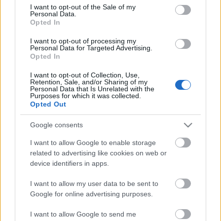
Η μητρότητα στον πάγκο
Δημήτρης Τσορμπατζόγλου
consent section.
Συνεντεύξεις
ΖΩΝΤΑΝΑ
ΣΥΜΒΑΝΤΑ
I want to opt-out of the Sale of my
Άρης
Personal Data.
Μεγάλη μου Αγάπη
Opted In
Μια Ιστορία από την Πόλη
Λεβαδειακός
I want to opt-out of processing my
Personal Data for Targeted Advertising.
Opted In
ΟΦΗ
I want to opt-out of Collection, Use,
Retention, Sale, and/or Sharing of my
Personal Data that Is Unrelated with the
Βόλος
Purposes for which it was collected.
Opted Out
Ατρόμητος Αθηνών
Google consents
Το σύνολο του περιεχομένου και των υπηρεσιών του gazzetta.gr
I want to allow Google to enable storage
Κηφισιά
διατίθεται στους επισκέπτες αυστηρά για προσωπική χρήση.
related to advertising like cookies on web or
Απαγορεύεται η χρήση ή επανεκπομπή του, σε οποιοδήποτε μέσο,
device identifiers in apps.
μετά ή άνευ επεξεργασίας, χωρίς γραπτή άδεια του εκδότη.
Αστέρας Τρίπολης
I want to allow my user data to be sent to
ΑΘΛΗΜΑΤΑ
ΠΕΡΙΣΣΟΤΕΡΑ
Google for online advertising purposes.
Παναιτωλικός
Ποδόσφαιρο
Πρωτοσέλιδα
I want to allow Google to send me