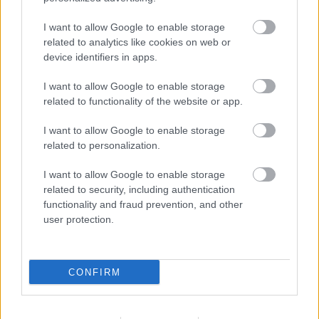
I want to allow Google to enable storage
related to analytics like cookies on web or
device identifiers in apps.
BASKETBALL CHAMPIONS LEAGUE Τελευταία
I want to allow Google to enable storage
Νέα
related to functionality of the website or app.
I want to allow Google to enable storage
related to personalization.
I want to allow Google to enable storage
related to security, including authentication
functionality and fraud prevention, and other
user protection.
ΣΤΟΙΧΗΜΑ LIVE CASINO
CONFIRM
bet365
21+ Παίξτε Υπεύθυνα