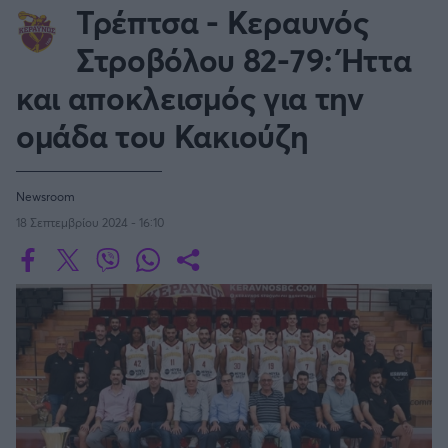
Οδηγός F1
CEV Cup
Τεχνολογία
Τρέπτσα - Κεραυνός
Παναγιώτης Δαλαταριώφ
Κολύμβηση
ΑΘΛΗΤΙΚΕΣ ΜΕΤΑΔΟΣΕΙΣ
Bundesliga
EuroCup
GMotion WRC
NBA
Υγεία
Challenge Cup
Στροβόλου 82-79: Ήττα
Ανδρέας Δημάτος
Μπιτς Βόλεϊ
Ligue 1
Mundobasket
GMotion MotoGP
LIVE SCORE
Showbiz
Αντώνης Καλκαβούρας
και αποκλεισμός για την
WNBA
Ιστιοπλοΐα
Basketaki
Εθνική Ελλάδος
GWOMEN
Αντώνης Καρπετόπουλος
Eurobasket
Κωπηλασία
ομάδα του Κακιούζη
Μουντιάλ 2026
Δημήτρης Κατσιώνης
G-LEAGUE
ΑΘΛΗΤΙΚΗ ΗΧΩ
Ξιφασκία
Wyscout Analysis
Γιώργος Κούβαρης
ΕΚΠΟΜΠΕΣ
Σκοποβολή
Ευρώπη
VTB LEAGUE
Κώστας Νικολακόπουλος
Newsroom
GALACTICOS BY INTERWETTEN
Κόσμος
Πάλη
ΟΜΑΔΕΣ
Γιάννης Πάλλας
18 Σεπτεμβρίου 2024 - 16:10
GAZZ FLOOR BY NOVIBET
Α1 Μπάσκετ Γυναικών
Νίκος Παπαδογιάννης
Τάε κβον ντο
ΑΕΚ
PODCASTS
POLE POSITION BY ALLWYN
Γιώργος Σακελλαρίου
Τζούντο
ΣΠΛΙΤ
Α2 Μπάσκετ - ELITE LEAGUE
OLD SCHOOL
GAZZETTA ACTS
Γιάννης Σερέτης
Ολυμπιακός
Πινγκ - πονγκ
Transfer Stories
ΜΕΤΑΒΙΒΑΣΗ BY NOVIBET
Gazzetta For Her
Σταύρος Σουντουλίδης
GAZZETTA SPECIALS
gMotion
FIBA EUROPE CUP
Μαχητικά Αθλήματα
Θέμα Ισότητας
Δημήτρης Τομαράς
ΠΑΟΚ
Unique
Πυγμαχία
Για τον Αλέξανδρο
Γιώργος Τσακίρης
Wyscout Analysis
Μπάσκετ: Ισπανία
Άρση Βαρών
#GiatonAlki
Παναθηναϊκός
Μιχάλης Τσαμπάς
InStat Analysis