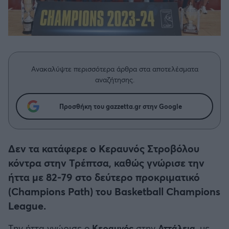
Η μητρότητα στον πάγκο
Δημήτρης Τσορμπατζόγλου
Μπάσκετ: Τουρκία
Συνεντεύξεις
Άρης
Μεγάλη μου Αγάπη
Κύπελλο Ελλάδας Μπάσκετ
Μια Ιστορία από την Πόλη
Λεβαδειακός
Μπάσκετ: Γερμανία
Ανακαλύψτε περισσότερα άρθρα στα αποτελέσματα
ΟΦΗ
αναζήτησης.
Μπάσκετ: Ιταλία
Βόλος
Προσθήκη του gazzetta.gr στην Google
Μπάσκετ: Γαλλία
Ατρόμητος Αθηνών
ABA LIGA
Δεν τα κατάφερε ο Κεραυνός Στροβόλου
Κηφισιά
κόντρα στην Τρέπτσα, καθώς γνώρισε την
NCAA
ήττα με 82-79 στο δεύτερο προκριματικό
Αστέρας Τρίπολης
(Champions Path) του Basketball Champions
Μπάσκετ: Ισραήλ
League.
Παναιτωλικός
Μπάσκετ: Λιθουανία
Tην ήττα γνώρισε ο
Κεραυνός
στην
Αττάλεια
, με