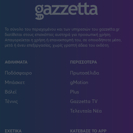
Το σύνολο του περιεχομένου και των υπηρεσιών του gazzetta.gr
διατίθεται στους επισκέπτες αυστηρά για προσωπική χρήση.
Απαγορεύεται η χρήση ή επανεκπομπή του, σε οποιοδήποτε μέσο,
μετά ή άνευ επεξεργασίας, χωρίς γραπτή άδεια του εκδότη.
ΑΘΛΗΜΑΤΑ
ΠΕΡΙΣΣΟΤΕΡΑ
Ποδόσφαιρο
Πρωτοσέλιδα
Μπάσκετ
gMotion
Βόλεϊ
Plus
Τέννις
Gazzetta TV
Τελευταία Νέα
ΣΧΕΤΙΚΑ
ΚΑΤΕΒΑΣΕ ΤΟ APP