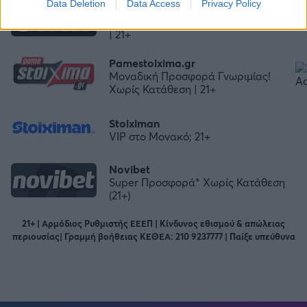
Data Deletion
Data Access
Privacy Policy
bwin
Με Νέα GIGA Προσφορά* γνωριμίας
| 21+
Pamestoixima.gr
Μοναδική Προσφορά Γνωριμίας!
Χωρίς Κατάθεση | 21+
Stoiximan
VIP στο Μονακό; 21+
Novibet
Super Προσφορά* Χωρίς Κατάθεση
(21+)
21+ | Αρμόδιος Ρυθμιστής ΕΕΕΠ | Κίνδυνος εθισμού & απώλειας
περιουσίας| Γραμμή βοήθειας ΚΕΘΕΑ: 210 9237777 | Παίξε υπεύθυνα