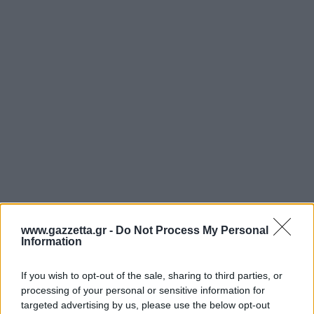
www.gazzetta.gr -
Do Not Process My Personal
Information
If you wish to opt-out of the sale, sharing to third parties, or
processing of your personal or sensitive information for
Ο
Λεμάρ
απέδειξε ξανά ότι μπορεί να γίνει ο
targeted advertising by us, please use the below opt-out