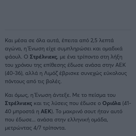
Και μέσα σε όλα αυτά, έπειτα από 2,5 λεπτά
αγώνα, η Ένωση είχε συμπληρώσει και ομαδικά
φάουλ. Ο
Στρέλνιεκς
, με ένα τρίποντο στη λήξη
του χρόνου της επίθεσης έδωσε ανάσα στην ΑΕΚ
(40-36), αλλά η Λιμόζ έβρισκε συνεχώς εύκολους
πόντους από τις βολές.
Και όμως, η Ένωση άντεξε. Με το πείσμα του
Στρέλνιεκς
και τις λύσεις που έδωσε ο
Οριόλα
(41-
40 μπροστά η
ΑΕΚ
). Το μακρινό σουτ ήταν αυτό
που έδωσε... ανάσα στην ελληνική ομάδα,
μετρώντας 4/7 τρίποντα.