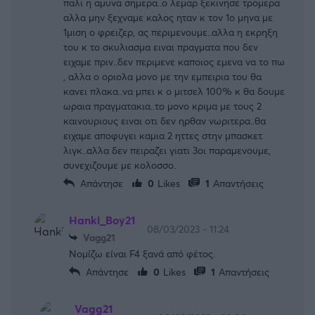
παλι η αμυνα σημερα..ο λεμαρ ξεκινησε τρομερα
αλλα μην ξεχναμε καλος ηταν κ τον 1ο μηνα με
1μιση ο φρειζερ, ας περιμενουμε..αλλα η εκρηξη
του κ το σκυλιασμα ειναι πραγματα που δεν
ειχαμε πριν..δεν περιμενε καποιος εμενα να το πω
, αλλα ο οριολα μονο με την εμπειρια του θα
κανει πλακα..να μπει κ ο μιτσελ 100% κ θα δουμε
ωραια πραγματακια..το μονο κριμα με τους 2
καινουριους ειναι οτι δεν ηρθαν νωριτερα..θα
ειχαμε αποφυγει καμια 2 ηττες στην μπασκετ
λιγκ..αλλα δεν πειραζει γιατι 3οι παραμενουμε,
συνεχιζουμε με κολοσσο.
Απάντησε
0
Likes
1
Απαντήσεις
Hanki_Boy21
08/03/2023 - 11:24
Vagg21
Νομίζω είναι F4 ξανά από φέτος.
Απάντησε
0
Likes
1
Απαντήσεις
Vagg21