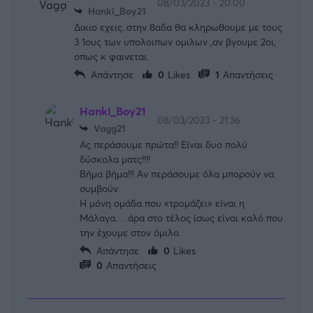
08/03/2023 - 20:00
Hanki_Boy21
Δικιο εχεις..στην 8αδα θα κληρωθουμε με τους
3 1ους των υπολοιπων ομιλων ,αν βγουμε 2οι,
οπως κ φαινεται.
Απάντησε
0
Likes
1
Απαντήσεις
Hanki_Boy21
08/03/2023 - 21:36
Vagg21
Ας περάσουμε πρώτα!! Είναι δυο πολύ
δύσκολα ματς!!!!
Βήμα βήμα!!! Αν περάσουμε όλα μπορούν να
συμβούν.
Η μόνη ομάδα που «τρομάζει» είναι η
Μάλαγα… άρα στο τέλος ίσως είναι καλό που
FOLLOW US
την έχουμε στον όμιλο.
Απάντησε
0
Likes
0
Απαντήσεις