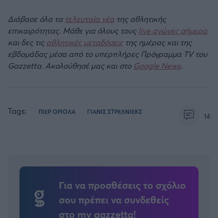
Διάβασε όλα τα
τελευταία νέα
της αθλητικής
επικαιρότητας. Μάθε για όλους τους
live αγώνες σήμερα
και δες τις
αθλητικές μεταδόσεις
της ημέρας και της
εβδομάδας μέσα από το υπερπλήρες Πρόγραμμα TV του
Gazzetta. Ακολούθησέ μας και στο
Google News
.
Tags:
ΠΙΕΡ ΟΡΙΟΛΑ
ΓΙΑΝΙΣ ΣΤΡΕΛΝΙΕΚΣ
14
Για να προσθέσεις το σχόλιο
σου πρέπει να συνδεθείς
στο my gazzetta!