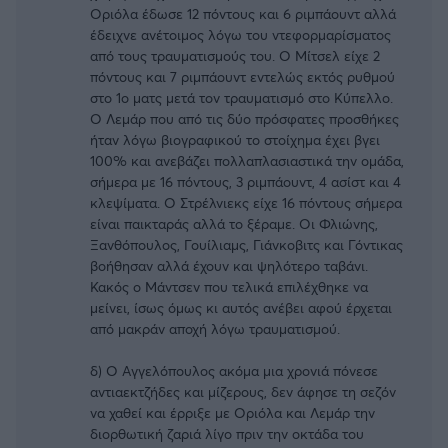
Οριόλα έδωσε 12 πόντους και 6 ριμπάουντ αλλά
έδειχνε ανέτοιμος λόγω του ντεφορμαρίσματος
από τους τραυματισμούς του. Ο Μίτσελ είχε 2
πόντους και 7 ριμπάουντ εντελώς εκτός ρυθμού
στο 1ο ματς μετά τον τραυματισμό στο Κύπελλο.
Ο Λεμάρ που από τις δύο πρόσφατες προσθήκες
ήταν λόγω βιογραφικού το στοίχημα έχει βγει
100% και ανεβάζει πολλαπλασιαστικά την ομάδα,
σήμερα με 16 πόντους, 3 ριμπάουντ, 4 ασίστ και 4
κλεψίματα. Ο Στρέλνιεκς είχε 16 πόντους σήμερα
είναι παικταράς αλλά το ξέραμε. Οι Φλιώνης,
Ξανθόπουλος, Γουίλιαμς, Γιάνκοβιτς και Γόντικας
βοήθησαν αλλά έχουν και ψηλότερο ταβάνι.
Κακός ο Μάντσεν που τελικά επιλέχθηκε να
μείνει, ίσως όμως κι αυτός ανέβει αφού έρχεται
από μακράν αποχή λόγω τραυματισμού.
δ) Ο Αγγελόπουλος ακόμα μια χρονιά πόνεσε
αντιαεκτζήδες και μίζερους, δεν άφησε τη σεζόν
να χαθεί και έρριξε με Οριόλα και Λεμάρ την
διορθωτική ζαριά λίγο πριν την οκτάδα του