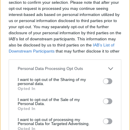
ηγέτης της ομάδας. Ξεκίνησε το δεκάλεπτο με
section to confirm your selection. Please note that after your
πέντε απανωτούς πόντους (59-54), ενώ ένα
opt-out request is processed you may continue seeing
interest-based ads based on personal information utilized by
κλέψιμο του
Οριόλα
έφερε ένα αντιαθλητικό υπέρ
us or personal information disclosed to third parties prior to
της
ΑΕΚ
. Η... μπόνους επίθεση δεν είχε
your opt-out. You may separately opt-out of the further
αποτέλεσμα, αλλά το σκορ είχε φτάσει στο 61-54.
disclosure of your personal information by third parties on the
IAB’s list of downstream participants. This information may
Και ένα απίθανο μακρινό σουτ, μετά την ασίστ του
also be disclosed by us to third parties on the
IAB’s List of
Downstream Participants
that may further disclose it to other
Ξανθόπουλου
, με πάσα πίσω από την πλάτη,
third parties.
έβαλε την
ΑΕΚ
σε θέση οδηγού (63-54). Και αυτή
τη φορά το προβάδισμα δεν χάθηκε.
Please note that this website/app uses one or more Google
Personal Data Processing Opt Outs
services and may gather and store information including but
not limited to your visit or usage behaviour. You may click to
I want to opt-out of the Sharing of my
Μολονότι η
ΑΕΚ
σπατάλησε αρκετές επιθέσεις και
personal data.
grant or deny consent to Google and its third-party tags to
έδωσε το δικαίωμα στη Λιμόζ, μέσω των βολών, να
Opted In
use your data for below specified purposes in below Google
κάνει το σκορ 63-58, 2:25 πριν το τέλος. Και μία
consent section.
I want to opt-out of the Sale of my
προσπάθεια του Τζόουνς έκλεισε τη... ψαλίδα στο
Personal Data.
Opted In
-2 (61-63).
I want to opt-out of processing my
Personal Data for Targeted Advertising.
Opted In