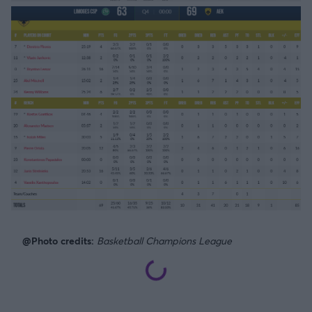
@Photo credits:
Basketball Champions League