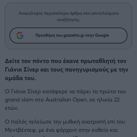
Η μητρότητα στον πάγκο
Δημήτρης Τσορμπατζόγλου
Συνεντεύξεις
Άρης
Μεγάλη μου Αγάπη
Ανακαλύψτε περισσότερα άρθρα στα αποτελέσματα
αναζήτησης.
Μια Ιστορία από την Πόλη
Λεβαδειακός
Προσθήκη του gazzetta.gr στην Google
ΟΦΗ
Βόλος
Δείτε τον πόντο που έκανε πρωταθλητή τον
Γιάνικ Σίνερ και τους πανηγυρισμούς με την
Ατρόμητος Αθηνών
ομάδα του.
Ο Γιάνικ Σίνερ κατάφερε να πάρει το πρώτο του
Κηφισιά
grand slam στo Australian Open, σε ηλικία 22
ετών.
Αστέρας Τρίπολης
Ο Ιταλός τελείωσε την μυθική ανατροπή επί του
Παναιτωλικός
Μεντβέντεφ, με ένα φόρχαντ στην ευθεία και