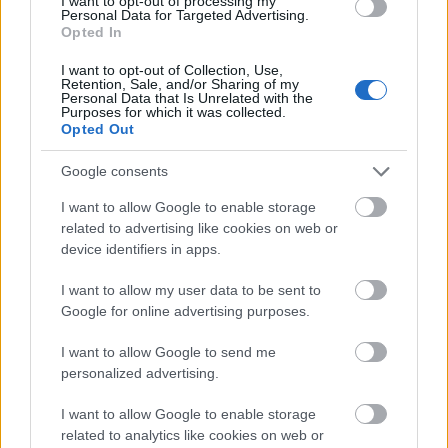
I want to opt-out of processing my
Personal Data for Targeted Advertising.
Opted In
I want to opt-out of Collection, Use,
Retention, Sale, and/or Sharing of my
Personal Data that Is Unrelated with the
Purposes for which it was collected.
Opted Out
Google consents
I want to allow Google to enable storage
related to advertising like cookies on web or
device identifiers in apps.
I want to allow my user data to be sent to
Google for online advertising purposes.
BEST OF
INTERNET
I want to allow Google to send me
personalized advertising.
I want to allow Google to enable storage
related to analytics like cookies on web or