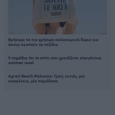
Βρήκαμε τα πιο χρήσιμα καλοκαιρινά δώρα για
όσους αγαπούν τα ταξίδια
5 σημάδια ότι το σπίτι σου χρειάζεται επειγόντως
summer reset
Agrari Beach Mykonos: Τρεις γενιές, μία
οικογένεια, μία παράδοση