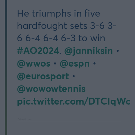
He triumphs in five
hardfought sets 3-6 3-
6 6-4 6-4 6-3 to win
#AO2024
@janniksin
.
•
@wwos
@espn
•
•
@eurosport
•
@wowowtennis
pic.twitter.com/DTCIqWo