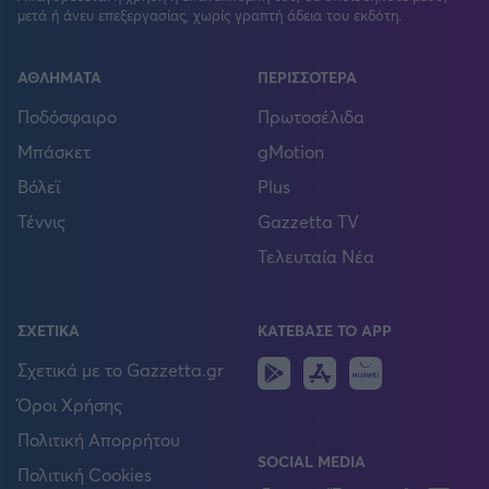
μετά ή άνευ επεξεργασίας, χωρίς γραπτή άδεια του εκδότη.
ΑΘΛΗΜΑΤΑ
ΠΕΡΙΣΣΟΤΕΡΑ
Ποδόσφαιρο
Πρωτοσέλιδα
Μπάσκετ
gMotion
Βόλεϊ
Plus
Τέννις
Gazzetta TV
Τελευταία Νέα
ΣΧΕΤΙΚΑ
ΚΑΤΕΒΑΣΕ ΤΟ APP
Android
IOS
Huawei
Σχετικά με το Gazzetta.gr
Όροι Χρήσης
Πολιτική Απορρήτου
SOCIAL MEDIA
Πολιτική Cookies