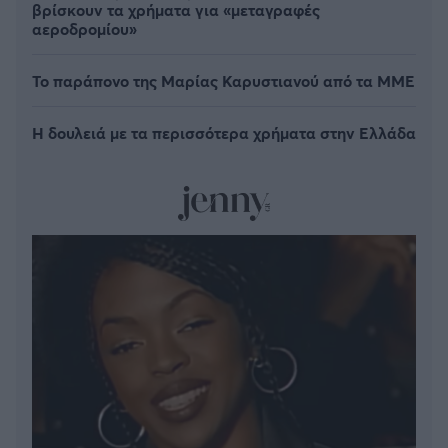
βρίσκουν τα χρήματα για «μεταγραφές
αεροδρομίου»
Το παράπονο της Μαρίας Καρυστιανού από τα ΜΜΕ
Η δουλειά με τα περισσότερα χρήματα στην Ελλάδα