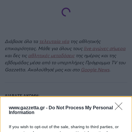
Διάβασε όλα τα
τελευταία νέα
της αθλητικής
επικαιρότητας. Μάθε για όλους τους
live αγώνες σήμερα
και δες τις
αθλητικές μεταδόσεις
της ημέρας και της
εβδομάδας μέσα από το υπερπλήρες Πρόγραμμα TV του
Gazzetta. Ακολούθησέ μας και στο
Google News
.
ΔΙΑΒΑΣΕ ΑΚΟΜΗ:
Σίνερ - Μεντβέντεφ 3-2: Επική ανατροπή και πρώτος
www.gazzetta.gr -
Do Not Process My Personal
Information
τίτλος σε grand slam για την «αλεπού»! (vids)
Σίνερ: «Ευχαριστώ τους γονείς μου που με άφησαν να
If you wish to opt-out of the sale, sharing to third parties, or