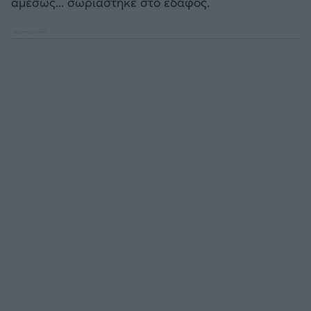
αμέσως... σωριάστηκε στο έδαφος.
Καλαμάτα
Ηρακλής
Μπαρτσελόνα
Ρεάλ Μαδρίτης
Ατλέτικο Μαδρίτης
Μάντσεστερ Γιουνάιτεντ
Μάντσεστερ Σίτι
Λίβερπουλ
Τσέλσι