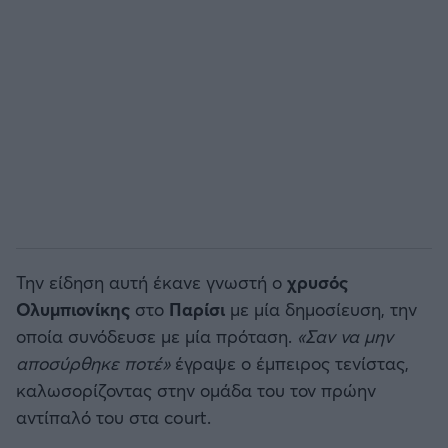
Άρσεναλ
Γιουβέντους
Μίλαν
Ίντερ
Μπάγερν Μονάχου
Την είδηση αυτή έκανε γνωστή ο
χρυσός
Ολυμπιονίκης
στο
Παρίσι
με μία δημοσίευση, την
Παρί Σεν Ζερμέν
οποία συνόδευσε με μία πρόταση.
«Σαν να μην
αποσύρθηκε ποτέ»
έγραψε ο έμπειρος τενίστας,
καλωσορίζοντας στην ομάδα του τον πρώην
αντίπαλό του στα court.