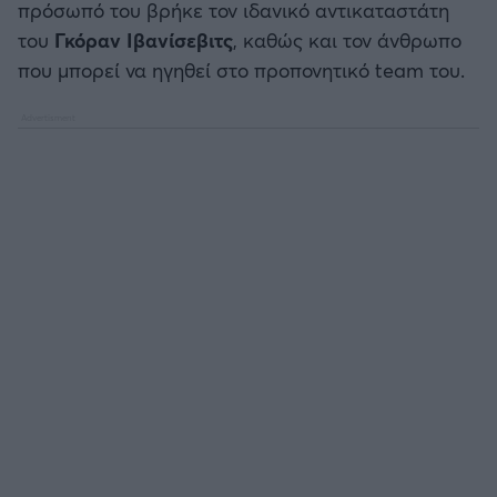
πρόσωπό του βρήκε τον ιδανικό αντικαταστάτη
Καλαμάτα
του
Γκόραν
Ιβανίσεβιτς
, καθώς και τον άνθρωπο
που μπορεί να ηγηθεί στο προπονητικό team του.
Ηρακλής
Μπαρτσελόνα
Ρεάλ Μαδρίτης
Ατλέτικο Μαδρίτης
Μάντσεστερ Γιουνάιτεντ
Μάντσεστερ Σίτι
Λίβερπουλ
Τσέλσι