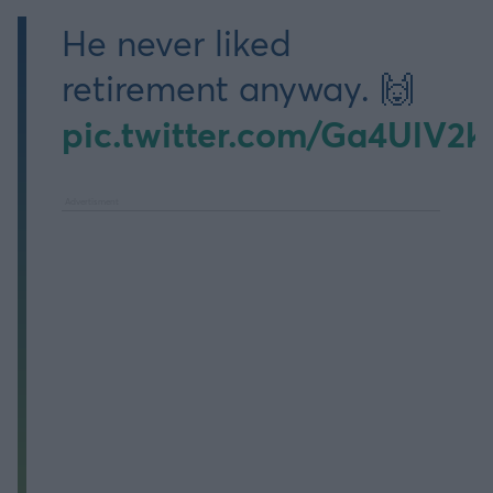
He never liked
retirement anyway. 🙌
pic.twitter.com/Ga4UlV2