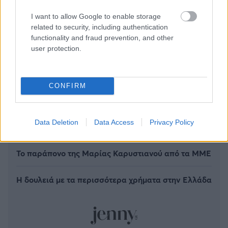
I want to allow Google to enable storage
related to security, including authentication
functionality and fraud prevention, and other
user protection.
CONFIRM
Οι Big 4 της Τουρκίας χρωστάνε 1 δισ. - Πού
βρίσκουν τα χρήματα για «μεταγραφές
Data Deletion
Data Access
Privacy Policy
αεροδρομίου»
Το παράπονο της Μαρίας Καρυστιανού από τα ΜΜΕ
Η δουλειά με τα περισσότερα χρήματα στην Ελλάδα