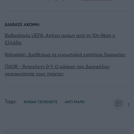
ΔΙΑΒΑΣΕ ΑΚΟΜΗ:
Βαθμολογία UEFA: Απέχει ακόμη από τη 10η θέση η
Ελλάδα
Κολοσσός: Διαθέσιμα τα ευρωπαϊκά εισιτήρια διαρκείας
ΠΑΟΚ - Άντερλεχτ 0-1: Ο κόσμος του Δικεφάλου
χειροκρότησε τους παίκτες
Tags:
ΝΟΒΑΚ ΤΖΟΚΟΒΙΤΣ
ΑΝΤΙ ΜΑΡΕΙ
1