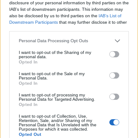
Πέρα από τη Λισαβόνα: 10 μαγευτικοί προορισμοί
disclosure of your personal information by third parties on the
της Πορτογαλίας
IAB’s list of downstream participants. This information may
also be disclosed by us to third parties on the
IAB’s List of
Downstream Participants
that may further disclose it to other
Το καλά κρυμμένο μυστικό της Κρήτης: Το φαράγγι
third parties.
των Αγίων και η μαγευτική παραλία στο Λιβυκό
Please note that this website/app uses one or more Google
Personal Data Processing Opt Outs
services and may gather and store information including but
6 γραφικά χωριά των Κυκλάδων που αξίζει να
ανακαλύψετε
not limited to your visit or usage behaviour. You may click to
I want to opt-out of the Sharing of my
personal data.
grant or deny consent to Google and its third-party tags to
Opted In
use your data for below specified purposes in below Google
consent section.
I want to opt-out of the Sale of my
Personal Data.
Opted In
I want to opt-out of processing my
Personal Data for Targeted Advertising.
Opted In
I want to opt-out of Collection, Use,
Retention, Sale, and/or Sharing of my
Personal Data that Is Unrelated with the
Purposes for which it was collected.
Opted Out