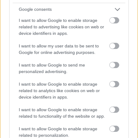
Google consents
I want to allow Google to enable storage
related to advertising like cookies on web or
«Ήμουν κι εγώ στα Κουφονήσια τις ημέρες που
device identifiers in apps.
γέμισε η Ιταλίδα»: Η λεπτομέρεια που κανείς δεν
ανέφερε
I want to allow my user data to be sent to
Google for online advertising purposes.
Ταξιδιώτης πάει διακοπές στην Πάρο για... έναν
μήνα - «Έχω εγώ τον τρόπο»
I want to allow Google to send me
personalized advertising.
Ο πραγματικός λόγος της τουρκικής «απόβασης»
I want to allow Google to enable storage
στο Αιγαίο: Γιατί προτιμούν τα ελληνικά νησιά
related to analytics like cookies on web or
device identifiers in apps.
I want to allow Google to enable storage
related to functionality of the website or app.
I want to allow Google to enable storage
related to personalization.