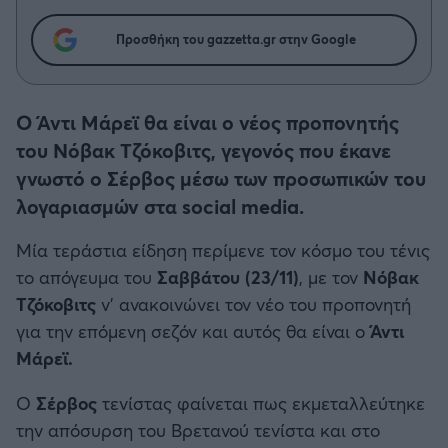
Η μητρότητα στον πάγκο
Δημήτρης Τσορμπατζόγλου
Συνεντεύξεις
Άρης
Προσθήκη του gazzetta.gr στην Google
Μεγάλη μου Αγάπη
Μια Ιστορία από την Πόλη
Λεβαδειακός
Ο Άντι Μάρεϊ θα είναι ο νέος προπονητής
ΟΦΗ
του Νόβακ Τζόκοβιτς, γεγονός που έκανε
γνωστό ο Σέρβος μέσω των προσωπικών του
Βόλος
λογαριασμών στα social media.
Ατρόμητος Αθηνών
Μία τεράστια είδηση περίμενε τον κόσμο του τένις
το απόγευμα του
Σαββάτου (23/11)
, με τον
Νόβακ
Κηφισιά
Τζόκοβιτς
ν' ανακοινώνει τον νέο του προπονητή
για την επόμενη σεζόν και αυτός θα είναι ο
Άντι
Αστέρας Τρίπολης
Μάρεϊ.
Ο
Σέρβος
τενίστας φαίνεται πως εκμεταλλεύτηκε
Παναιτωλικός
την απόσυρση του Βρετανού τενίστα και στο