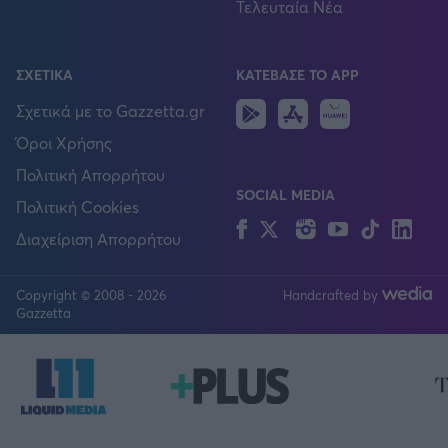
Τελευταία Νέα
ΣΧΕΤΙΚΑ
ΚΑΤΕΒΑΣΕ ΤΟ APP
Android
IOS
Huawei
Σχετικά με το Gazzetta.gr
Όροι Χρήσης
Πολιτική Απορρήτου
SOCIAL MEDIA
Πολιτική Cookies
Facebook
Twitter
Instagram
YouTube
TikTok
Lin
Διαχείριση Απορρήτου
Copyright © 2008 - 2026
Handcrafted by
FOLLOW US
Gazzetta