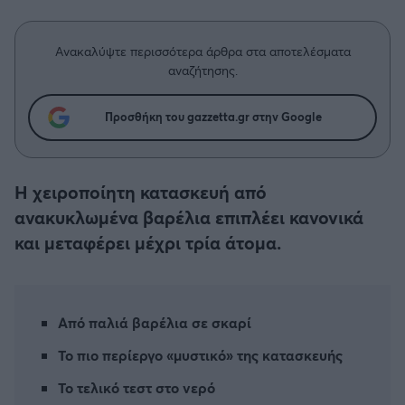
Η μητρότητα στον πάγκο
Δημήτρης Τσορμπατζόγλου
Συνεντεύξεις
Άρης
Μεγάλη μου Αγάπη
Ανακαλύψτε περισσότερα άρθρα στα αποτελέσματα
Μια Ιστορία από την Πόλη
αναζήτησης.
Λεβαδειακός
Προσθήκη του gazzetta.gr στην Google
ΟΦΗ
Βόλος
Η χειροποίητη κατασκευή από
ανακυκλωμένα βαρέλια επιπλέει κανονικά
Ατρόμητος Αθηνών
και μεταφέρει μέχρι τρία άτομα.
Κηφισιά
Αστέρας Τρίπολης
Από παλιά βαρέλια σε σκαρί
Το πιο περίεργο «μυστικό» της κατασκευής
Παναιτωλικός
Το τελικό τεστ στο νερό