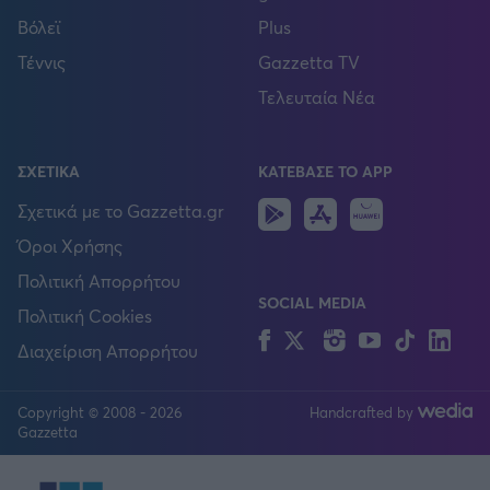
Βόλεϊ
Plus
Τέννις
Gazzetta TV
Τελευταία Νέα
ΣΧΕΤΙΚΑ
ΚΑΤΕΒΑΣΕ ΤΟ APP
Android
IOS
Huawei
Σχετικά με το Gazzetta.gr
Όροι Χρήσης
Πολιτική Απορρήτου
SOCIAL MEDIA
Πολιτική Cookies
Facebook
Twitter
Instagram
YouTube
TikTok
Lin
Διαχείριση Απορρήτου
Copyright © 2008 - 2026
Handcrafted by
FOLLOW US
Gazzetta