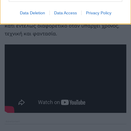
άτομα και κινείται χωρίς πρόβλημα στη λίμνη,
αποδεικνύοντας ότι ακόμη και οκτώ παλιά
Data Deletion
Data Access
Privacy Policy
πλαστικά βαρέλια μπορούν να μετατραπούν σε
κάτι εντελώς διαφορετικό όταν υπάρχει χρόνος,
τεχνική και φαντασία.