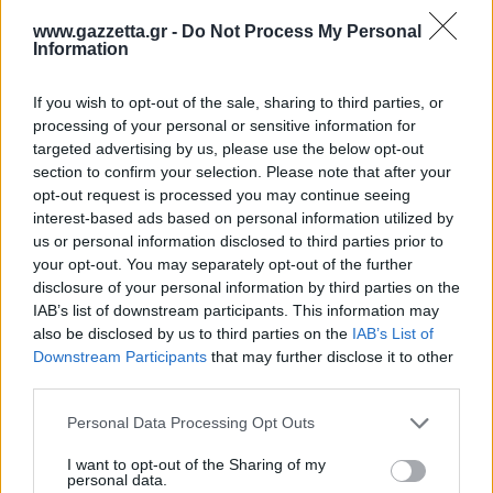
www.gazzetta.gr -
Do Not Process My Personal
Information
If you wish to opt-out of the sale, sharing to third parties, or
processing of your personal or sensitive information for
targeted advertising by us, please use the below opt-out
section to confirm your selection. Please note that after your
opt-out request is processed you may continue seeing
interest-based ads based on personal information utilized by
us or personal information disclosed to third parties prior to
Το τελικό τεστ στο νερό
your opt-out. You may separately opt-out of the further
disclosure of your personal information by third parties on the
Αφού ολοκληρωθεί η κατασκευή, η βάρκα περνά
IAB’s list of downstream participants. This information may
στο τελευταίο στάδιο: βερνίκι θαλάσσης, ξύλινα
also be disclosed by us to third parties on the
IAB’s List of
καθίσματα και οι τελικές ενισχύσεις. Τα καθίσματα
Downstream Participants
that may further disclose it to other
third parties.
δημιουργούνται ακόμη και αυτά από κομμένα
καπάκια βαρελιών, στερεωμένα πάνω σε ξύλινες
Please note that this website/app uses one or more Google
Personal Data Processing Opt Outs
βάσεις.
services and may gather and store information including but
not limited to your visit or usage behaviour. You may click to
I want to opt-out of the Sharing of my
personal data.
grant or deny consent to Google and its third-party tags to