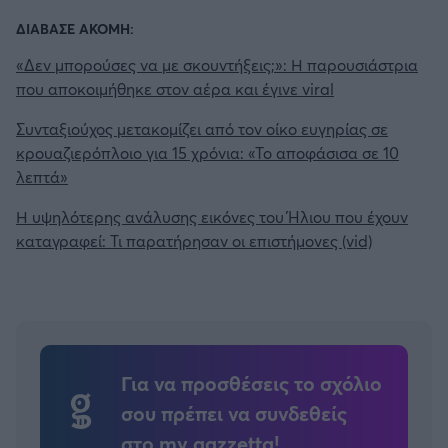
ΔΙΑΒΑΣΕ ΑΚΟΜΗ:
«Δεν μπορούσες να με σκουντήξεις;»: Η παρουσιάστρια
που αποκοιμήθηκε στον αέρα και έγινε viral
Συνταξιούχος μετακομίζει από τον οίκο ευγηρίας σε
κρουαζιερόπλοιο για 15 χρόνια: «Το αποφάσισα σε 10
λεπτά»
Η υψηλότερης ανάλυσης εικόνες του Ήλιου που έχουν
καταγραφεί: Τι παρατήρησαν οι επιστήμονες (vid)
Για να προσθέσεις το σχόλιο
σου πρέπει να συνδεθείς
στο my gazzetta!