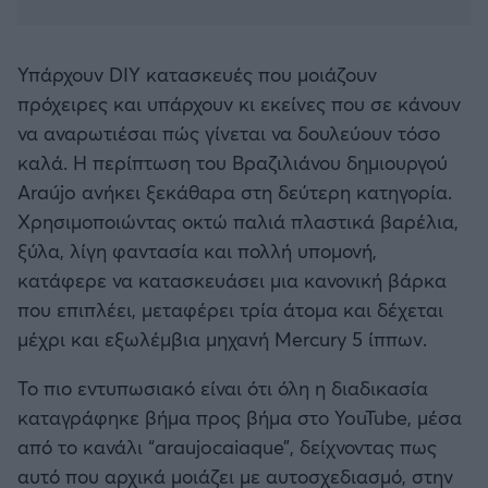
Καλαμάτα
Υπάρχουν DIY κατασκευές που μοιάζουν
Ηρακλής
πρόχειρες και υπάρχουν κι εκείνες που σε κάνουν
να αναρωτιέσαι πώς γίνεται να δουλεύουν τόσο
Μπαρτσελόνα
καλά. Η περίπτωση του Βραζιλιάνου δημιουργού
Araújo ανήκει ξεκάθαρα στη δεύτερη κατηγορία.
Ρεάλ Μαδρίτης
Χρησιμοποιώντας οκτώ παλιά πλαστικά βαρέλια,
ξύλα, λίγη φαντασία και πολλή υπομονή,
Ατλέτικο Μαδρίτης
κατάφερε να κατασκευάσει μια κανονική βάρκα
που επιπλέει, μεταφέρει τρία άτομα και δέχεται
Μάντσεστερ Γιουνάιτεντ
μέχρι και εξωλέμβια μηχανή Mercury 5 ίππων.
Μάντσεστερ Σίτι
Το πιο εντυπωσιακό είναι ότι όλη η διαδικασία
καταγράφηκε βήμα προς βήμα στο YouTube, μέσα
Λίβερπουλ
από το κανάλι “araujocaiaque”, δείχνοντας πως
αυτό που αρχικά μοιάζει με αυτοσχεδιασμό, στην
Τσέλσι