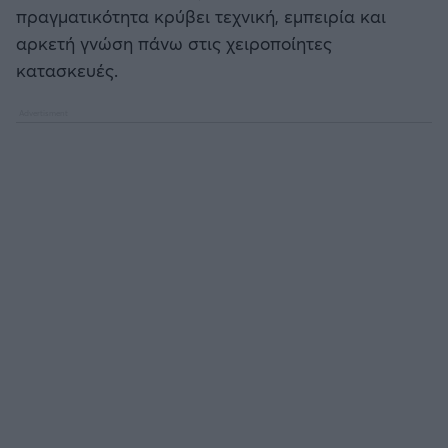
πραγματικότητα κρύβει τεχνική, εμπειρία και
αρκετή γνώση πάνω στις χειροποίητες
Άρσεναλ
κατασκευές.
Γιουβέντους
Μίλαν
Ίντερ
Μπάγερν Μονάχου
Παρί Σεν Ζερμέν