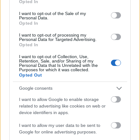
Και μετά έρχεται η στιγμή της αλήθειας.
Opted In
use your data for below specified purposes in below Google
consent section.
Η βάρκα μπαίνει στο νερό και επιπλέει αμέσως
I want to opt-out of the Sale of my
Personal Data.
χωρίς να γέρνει ή να παίρνει νερά. Λίγο αργότερα,
Opted In
ο Araújo τοποθετεί την εξωλέμβια Mercury των 5
I want to opt-out of processing my
ίππων και το αυτοσχέδιο σκάφος αρχίζει να
Personal Data for Targeted Advertising.
Opted In
κινείται με εντυπωσιακή σταθερότητα.
I want to opt-out of Collection, Use,
Retention, Sale, and/or Sharing of my
Personal Data that Is Unrelated with the
Purposes for which it was collected.
Opted Out
Google consents
I want to allow Google to enable storage
related to advertising like cookies on web or
device identifiers in apps.
I want to allow my user data to be sent to
Google for online advertising purposes.