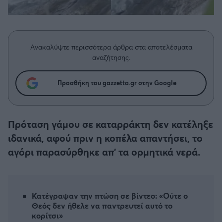
Η μητρότητα στον πάγκο
Δημήτρης Τσορμπατζόγλου
Συνεντεύξεις
Άρης
Μεγάλη μου Αγάπη
Μια Ιστορία από την Πόλη
Λεβαδειακός
Ανακαλύψτε περισσότερα άρθρα στα αποτελέσματα
αναζήτησης.
ΟΦΗ
Προσθήκη του gazzetta.gr στην Google
Βόλος
Ατρόμητος Αθηνών
Πρόταση γάμου σε καταρράκτη δεν κατέληξε
ιδανικά, αφού πριν η κοπέλα απαντήσει, το
Κηφισιά
αγόρι παρασύρθηκε απ' τα ορμητικά νερά.
Αστέρας Τρίπολης
Κατέγραψαν την πτώση σε βίντεο: «Ούτε ο
Παναιτωλικός
Θεός δεν ήθελε να παντρευτεί αυτό το
κορίτσι»