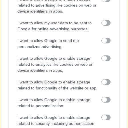
Βαγγέλης Μαρινάκης: Έδωσε 28,5
related to advertising like cookies on web or
εκατομμύρια για τα sites του Ευαγγελάτου και
device identifiers in apps.
της Στεφανίδου
I want to allow my user data to be sent to
«Μην το ξαναπατήσεις ποτέ»: Το κουμπί στο
Google for online advertising purposes.
αυτοκίνητο που “κοιμίζει” τον εγκέφαλό σου –
Γιατρός προειδοποιεί
I want to allow Google to send me
personalized advertising.
I want to allow Google to enable storage
related to analytics like cookies on web or
ΔΙΑΒΑΣΕ ΑΚΟΜΗ:
device identifiers in apps.
Η πιο «μαφιόζικη» πρόταση γάμου στον Βόλο: «Ή
I want to allow Google to enable storage
πληρώνεις ή παντρεύεσαι» (vid)
related to functionality of the website or app.
Πρόταση γάμου με νταλίκες στην Θεσσαλονίκη: Έμεινε
I want to allow Google to enable storage
άφωνη η νύφη (vid)
related to personalization.
Αυτή την πρόταση γάμου δεν θα την ξαναδείς:
I want to allow Google to enable storage
Διαδηλωτής «ζήτησε» την αγαπημένη του μπροστά στις
related to security, including authentication
ασπίδες των αστυνομικών (vid)