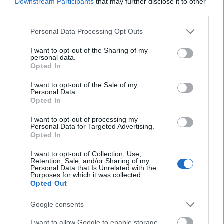
Downstream Participants
that may further disclose it to other
third parties.
Please note that this website/app uses one or more Google
Personal Data Processing Opt Outs
services and may gather and store information including but
not limited to your visit or usage behaviour. You may click to
I want to opt-out of the Sharing of my
personal data.
grant or deny consent to Google and its third-party tags to
Opted In
use your data for below specified purposes in below Google
consent section.
I want to opt-out of the Sale of my
Personal Data.
Opted In
I want to opt-out of processing my
Personal Data for Targeted Advertising.
Opted In
I want to opt-out of Collection, Use,
ΤΙ ΔΙΑΒΑΖΕΤΑΙ
Retention, Sale, and/or Sharing of my
Personal Data that Is Unrelated with the
Purposes for which it was collected.
Διάσημος Τούρκος σεφ προσπάθησε να πείσει
Opted Out
τον Speed πως οι Έλληνες έχουν αντιγράψει το
Google consents
τζατζίκι (vid)
I want to allow Google to enable storage