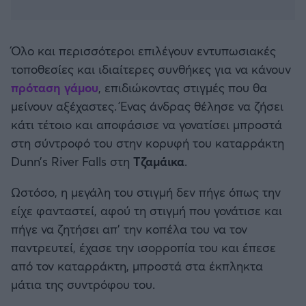
Καλαμάτα
Ηρακλής
Όλο και περισσότεροι επιλέγουν εντυπωσιακές
τοποθεσίες και ιδιαίτερες συνθήκες για να κάνουν
Μπαρτσελόνα
πρόταση γάμου
, επιδιώκοντας στιγμές που θα
μείνουν αξέχαστες. Ένας άνδρας θέλησε να ζήσει
Ρεάλ Μαδρίτης
κάτι τέτοιο και αποφάσισε να γονατίσει μπροστά
στη σύντροφό του στην κορυφή του καταρράκτη
Ατλέτικο Μαδρίτης
Dunn’s River Falls στη
Τζαμάικα
.
Ωστόσο, η μεγάλη του στιγμή δεν πήγε όπως την
Μάντσεστερ Γιουνάιτεντ
είχε φανταστεί, αφού τη στιγμή που γονάτισε και
πήγε να ζητήσει απ' την κοπέλα του να τον
Μάντσεστερ Σίτι
παντρευτεί, έχασε την ισορροπία του και έπεσε
από τον καταρράκτη, μπροστά στα έκπληκτα
Λίβερπουλ
μάτια της συντρόφου του.
Τσέλσι