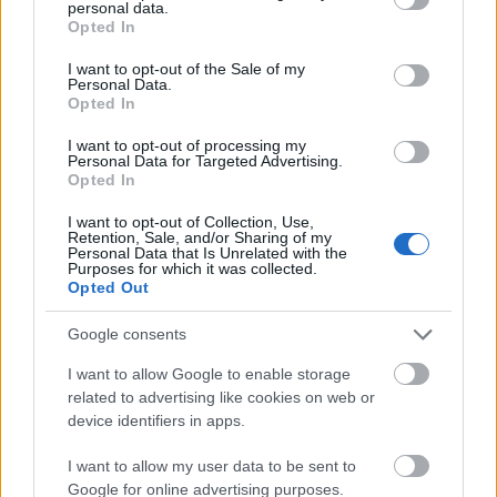
με μπαταρία χωρητικότητας 51 kWh και η
personal data.
grant or deny consent to Google and its third-party tags to
Opted In
δεύτερη τα
476 χιλιόμετρα
, με μπαταρία
use your data for below specified purposes in below Google
χωρητικότητας 69 kWh.
consent section.
I want to opt-out of the Sale of my
Personal Data.
Opted In
I want to opt-out of processing my
Η κορυφαία έκδοση της γκάμας του Volvo EX30
Personal Data for Targeted Advertising.
Opted In
είναι και η ταχύτερη σε επιτάχυνση σε σύγκριση
με όλα τα μοντέλα της Volvo, με το
0-100 χλμ./
I want to opt-out of Collection, Use,
Retention, Sale, and/or Sharing of my
ώρα
να ολοκληρώνεται σε σε
3,6 δευτερόλεπτα
.
Personal Data that Is Unrelated with the
Purposes for which it was collected.
Σε αυτή, η ισχύς φτάνει στους
428 ίππους
και η
Opted Out
ροπή τα 543 Nm, χάρη σε δύο ηλεκτρικούς
Google consents
κινητήρες, που είναι τοποθετημένοι ένας στον
εμπρός και ένας στο πίσω άξονα. Η αυτονομία
I want to allow Google to enable storage
related to advertising like cookies on web or
είναι μεγάλη, χάρη στη μπαταρία χωρητικότητας
device identifiers in apps.
69 kWh, φτάνοντας στα
450 χιλιόμετρα
κατά
μέσο όρο με βάση το πρωτόκολλο WLTP.
I want to allow my user data to be sent to
Google for online advertising purposes.