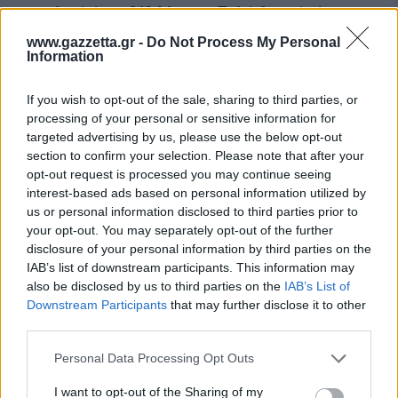
συνολικό όγκο
318 λίτρων
. Πολύ θετική είναι και
η ύπαρξη χώρου αποθήκευσης και κάτω από το
www.gazzetta.gr -
Do Not Process My Personal
Information
εμπρός καπό (frunk), ο οποίος έχει όγκο 7 λίτρα.
If you wish to opt-out of the sale, sharing to third parties, or
processing of your personal or sensitive information for
targeted advertising by us, please use the below opt-out
Απαράμιλλη απόδοση και
section to confirm your selection. Please note that after your
αποδοτικότητα
opt-out request is processed you may continue seeing
interest-based ads based on personal information utilized by
Το
Volvo EX30
διατίθεται σε τρεις εκδόσεις από
us or personal information disclosed to third parties prior to
άποψη μηχανικής συγκρότησης, τις
Single
your opt-out. You may separately opt-out of the further
disclosure of your personal information by third parties on the
Motor
,
Single Motor Extended Range
και
Twin
IAB’s list of downstream participants. This information may
Motor Performance
. Κοινός παρονομαστής των
also be disclosed by us to third parties on the
IAB’s List of
δύο πρώτων είναι ο ηλεκτρικός κινητήρας των
Downstream Participants
that may further disclose it to other
third parties.
270 ίππων
μέγιστης ισχύος και των 343 Nm
μέγιστης ροπής, ενώ σε επίπεδο αυτονομίας η
Please note that this website/app uses one or more Google
Personal Data Processing Opt Outs
πρώτη φτάνει σε μικτό κύκλο τα 337 χιλιόμετρα,
services and may gather and store information including but
not limited to your visit or usage behaviour. You may click to
I want to opt-out of the Sharing of my