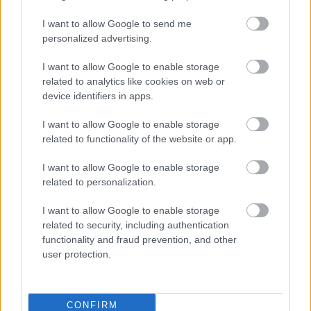
Εντός του 2026, αναμένεται νέα βασική έκδοση
I want to allow Google to send me
με σύστημα κίνησης
150 ίππων
(110kW),
personalized advertising.
μπαταρία χωρητικότητας 51kWh και αυτονομία
339 χιλιομέτρων
, που καλύπτει τις ανάγκες του
I want to allow Google to enable storage
related to analytics like cookies on web or
σύγχρονου οδηγού για τις καθημερινές του
device identifiers in apps.
μετακινήσεις.
I want to allow Google to enable storage
related to functionality of the website or app.
Οι επιλογές στη γκάμα του μοντέλου είναι
I want to allow Google to enable storage
ωστόσο ακόμα περισσότερες, χάρη στο
related to personalization.
δυναμικό
EX30 Cross Country
. Με αυξημένη
I want to allow Google to enable storage
απόσταση από το έδαφος, τετρακίνηση και
related to security, including authentication
ειδικό εξοπλισμό, το νέο EX30 Cross Country
functionality and fraud prevention, and other
user protection.
είναι έτοιμο για κάθε διαδρομή, σε κάθε
επιφάνεια. Το μοντέλο προσφέρεται με το
κορυφαίο σύστημα Twin Motor Performance που
CONFIRM