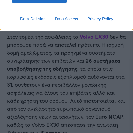
αποδίδει 428 ίππους, ενώ προσφέρει αυτονομία
έως 450 χιλιόμετρα.
Data Deletion
Data Access
Privacy Policy
Στον τομέα της ασφάλειας το
Volvo EX30
δεν θα
μπορούσε παρά να αποτελεί πρότυπο. Η ισχυρή
δομή αμαξώματος, τα προηγμένα συστήματα
συγκράτησης των επιβατών και
26 συστήματα
υποβοήθησης της οδήγησης
, τα οποία στις
κορυφαίες εκδόσεις εξοπλισμού αυξάνονται στα
31
, συνθέτουν ένα περιβάλλον μοναδικής
ασφάλειας για όλους του επιβάτες αλλά και
κάθε χρήστη του δρόμου. Αυτό πιστοποιείται και
από τον ανεξάρτητο ευρωπαϊκό οργανισμό
αξιολόγησης νέων αυτοκινήτων, τον
Euro NCAP
,
καθώς το Volvo EX30 απέσπασε την ανώτατη
διάκριση των
5 αστέρων.