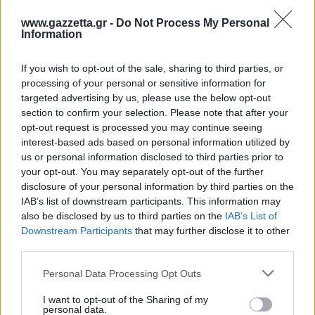
σε ξενοδοχείο: H εκδίκηση μέσω TikTok
www.gazzetta.gr -
Do Not Process My Personal
Information
Ηθοποιός του Harry Potter άνοιξε OnlyFans: «Τα
έσοδα έσωσαν πραγματικά τη ζωή μας»
If you wish to opt-out of the sale, sharing to third parties, or
processing of your personal or sensitive information for
Η «ελληνική» όπερα του Σίδνεϋ βρίσκεται σ' ένα
targeted advertising by us, please use the below opt-out
χωριό έξω από την Κοζάνη
section to confirm your selection. Please note that after your
opt-out request is processed you may continue seeing
interest-based ads based on personal information utilized by
us or personal information disclosed to third parties prior to
your opt-out. You may separately opt-out of the further
disclosure of your personal information by third parties on the
IAB’s list of downstream participants. This information may
also be disclosed by us to third parties on the
IAB’s List of
Downstream Participants
that may further disclose it to other
third parties.
Please note that this website/app uses one or more Google
Personal Data Processing Opt Outs
services and may gather and store information including but
not limited to your visit or usage behaviour. You may click to
I want to opt-out of the Sharing of my
personal data.
grant or deny consent to Google and its third-party tags to