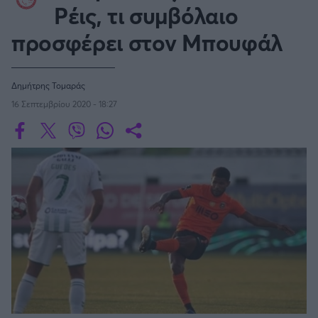
Οδηγός F1
CEV Cup
Τεχνολογία
Ρέις, τι συμβόλαιο
Παναγιώτης Δαλαταριώφ
Κολύμβηση
ΑΘΛΗΤΙΚΕΣ ΜΕΤΑΔΟΣΕΙΣ
Bundesliga
EuroCup
GMotion WRC
SERIE A
Υγεία
Challenge Cup
προσφέρει στον Μπουφάλ
Ανδρέας Δημάτος
Μπιτς Βόλεϊ
Ligue 1
Mundobasket
GMotion MotoGP
LIVE SCORE
Showbiz
Αντώνης Καλκαβούρας
Κύπελλο Ιταλίας
Ιστιοπλοΐα
Basketaki
Εθνική Ελλάδος
GWOMEN
Αντώνης Καρπετόπουλος
Eurobasket
Κωπηλασία
Δημήτρης Τομαράς
Μουντιάλ 2026
Δημήτρης Κατσιώνης
LA LIGA
ΑΘΛΗΤΙΚΗ ΗΧΩ
16 Σεπτεμβρίου 2020 - 18:27
Ξιφασκία
Wyscout Analysis
Γιώργος Κούβαρης
ΕΚΠΟΜΠΕΣ
Σκοποβολή
Ευρώπη
COPA DEL REY
Κώστας Νικολακόπουλος
GALACTICOS BY INTERWETTEN
Κόσμος
Πάλη
ΟΜΑΔΕΣ
Γιάννης Πάλλας
GAZZ FLOOR BY NOVIBET
BUNDESLIGA
Νίκος Παπαδογιάννης
Τάε κβον ντο
ΑΕΚ
PODCASTS
POLE POSITION BY ALLWYN
Γιώργος Σακελλαρίου
Τζούντο
ΣΠΛΙΤ
LIGUE 1
OLD SCHOOL
GAZZETTA ACTS
Γιάννης Σερέτης
Ολυμπιακός
Πινγκ - πονγκ
Transfer Stories
ΜΕΤΑΒΙΒΑΣΗ BY NOVIBET
Gazzetta For Her
Σταύρος Σουντουλίδης
GAZZETTA SPECIALS
gMotion
SüPER LIG
Μαχητικά Αθλήματα
Θέμα Ισότητας
Δημήτρης Τομαράς
ΠΑΟΚ
Unique
Πυγμαχία
Για τον Αλέξανδρο
Γιώργος Τσακίρης
Wyscout Analysis
PREMIER LEAGUE Ρωσίας
Άρση Βαρών
#GiatonAlki
Παναθηναϊκός
Μιχάλης Τσαμπάς
InStat Analysis