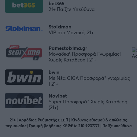
bet365
21+ Παίξτε Υπεύθυνα
Stoiximan
VIP στο Μονακό; 21+
Pamestoixima.gr
Μοναδική Προσφορά Γνωριμίας!
Χωρίς Κατάθεση | 21+
bwin
Με Νέα GIGA Προσφορά* γνωριμίας
| 21+
Novibet
Super Προσφορά* Χωρίς Κατάθεση
(21+)
21+ | Αρμόδιος Ρυθμιστής ΕΕΕΠ | Κίνδυνος εθισμού & απώλειας
περιουσίας| Γραμμή βοήθειας ΚΕΘΕΑ: 210 9237777 | Παίξε υπεύθυνα