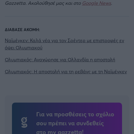
Gazzetta. Ακολούθησέ μας και στο
Google News
.
EREDIVISIE
Άρσεναλ
CYPRUS LEAGUE BY STOIXIMAN
ΔΙΑΒΑΣΕ ΑΚΟΜΗ:
Γιουβέντους
Παγκόσμιο Κύπελλο Συλλόγων 2025
Ναϊμέγκεν: Καλά νέα για τον Σρέντερ με επιστροφές εν
όψει Ολυμπιακού
Μίλαν
LIGA PORTUGAL BETCLIC
Ολυμπιακός: Αναχώρησε για Ολλανδία η αποστολή
Ίντερ
Α' Εθνική Γυναικών
Ολυμπιακός: Η αποστολή για τη ρεβάνς με τη Ναϊμέγκεν
Μπάγερν Μονάχου
SUPER CUP Ελλάδας
Παρί Σεν Ζερμέν
Για να προσθέσεις το σχόλιο
σου πρέπει να συνδεθείς
στο my gazzetta!