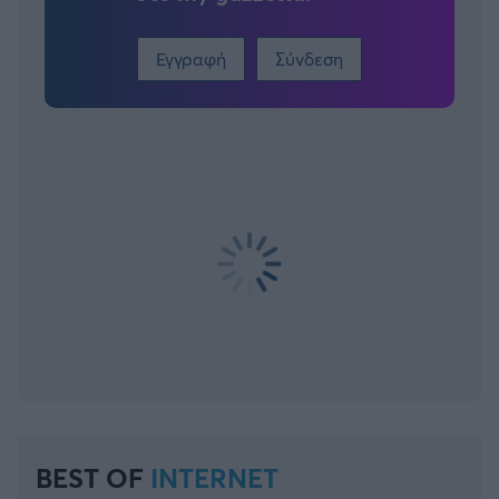
Εγγραφή
Σύνδεση
BEST OF
INTERNET