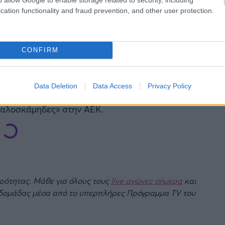
cation functionality and fraud prevention, and other user protection.
CONFIRM
Data Deletion
Data Access
Privacy Policy
. Καλοσκάμηδες» στην ΑΕΚ.
ιρότητας. Μάθε για όλους τους
live αγώνες σήμερα
και
βδομάδας μέσα από το υπερπλήρες Πρόγραμμα TV του