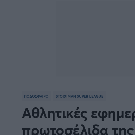
Γιώργος Τσακίρης
FA CUP
SERIE
Πυγμαχία
COPA DEL REY
BUND
PREMIER LEAGUE Ρωσίας
Κύπελ
EUROPA LEAGUE
UEFA
EURO
Γ' Εθν
ΠΟΔΟΣΦΑΙΡΟ
STOIXIMAN SUPER LEAGUE
CONFERENCE LEAGUE
Διεθν
Αθλητικές εφημερ
COPA AFRICA
MLS
πρωτοσέλιδα της 