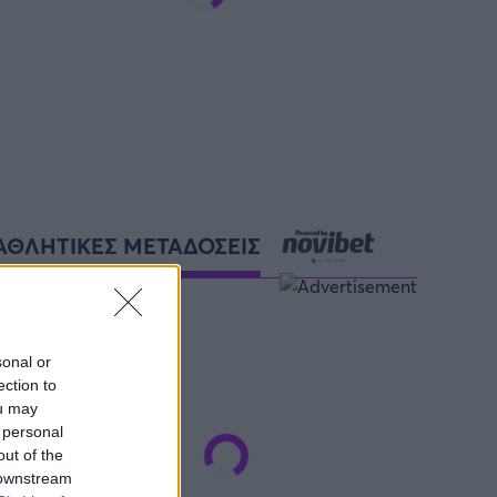
ΑΘΛΗΤΙΚΕΣ ΜΕΤΑΔΟΣΕΙΣ
sonal or
ection to
ou may
 personal
out of the
 downstream