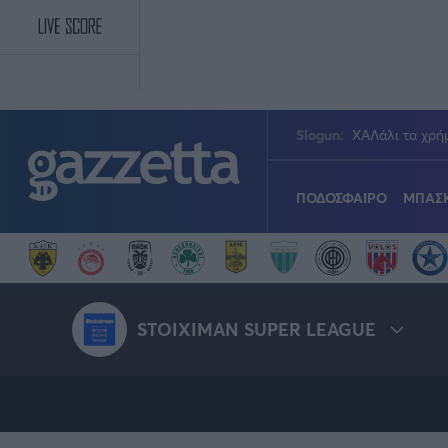
Παράκαμψη προς το κυρίως περιεχόμενο
Slogun:
ΧΑΛάλι τα χρήμ
ΠΟΔΟΣΦΑΙΡΟ
ΜΠΑΣ
Πολιτική
Νίκος Αθανασίου
GMotion F1
GALACTICOS BY INTER
Stoiximan Super Le
Stoiximan GBL
Novibet Volley Lea
Τένις
PODCASTS
ΣΠΛΙΤ
STOIXIMAN SUPER LEAGUE
Τεχνολογία
Ανδρέας Δημάτος
ΜΕΤΑΒΙΒΑΣΗ BY NOVIB
Conference League
Εθνική Μπάσκετ
Κύπελλο Γυναικών
Γυμναστική
Transfer Stories
gMotion
Γιώργος Κούβαρης
Serie A
EuroCup
Κωπηλασία
Όλες οι διοργανώσεις
STOI
Γιώργος Σακελλαρίου
Μουντιάλ 2026
Τάε κβον ντο