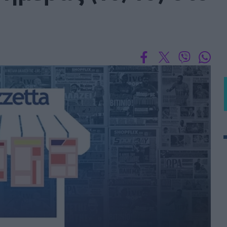
 PORTUGAL BETCLIC
Α' Εθνική Γυναικών