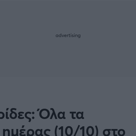
Μια Ιστο
Μιχάλης Τσαμπάς
Δημήτρης Τσ
 A
Κύπελλο Ιταλίας
Άρση Βαρών
ESLIGA
LIGUE 1
λο Γερμανίας
Κύπελλο Ελλάδος
FOLLOW US
 NATIONS LEAGUE
COPA AMERICA
ική
Προκριματικά MUNDIAL 2
ή Φιλικά
Ποδόσφαιρο Γυναικών
ίδες: Όλα τα
EREDIVISIE
ημέρας (10/10) στο