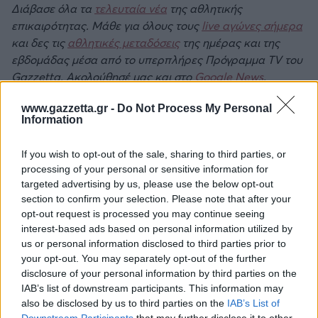
Διάβασε όλα τα
τελευταία νέα
της αθλητικής
επικαιρότητας. Μάθε για όλους τους
live αγώνες σήμερα
και δες τις
αθλητικές μεταδόσεις
της ημέρας και της
εβδομάδας μέσα από το υπερπλήρες Πρόγραμμα TV του
Gazzetta. Ακολούθησέ μας και στο
Google News
.
www.gazzetta.gr -
Do Not Process My Personal
Information
ΔΙΑΒΑΣΕ ΑΚΟΜΗ:
If you wish to opt-out of the sale, sharing to third parties, or
Συνελήφθη ο Σεμέδο, κατηγορούμενος για βιασμό
processing of your personal or sensitive information for
17χρονης
targeted advertising by us, please use the below opt-out
section to confirm your selection. Please note that after your
Εκτός από τον Σεμέδο αναζητείται και ένας 40χρονος
opt-out request is processed you may continue seeing
interest-based ads based on personal information utilized by
«Η Πόρτο θέλει δανεικό τον Σεμέδο, ο Ολυμπιακός να τον
us or personal information disclosed to third parties prior to
πουλήσει»
your opt-out. You may separately opt-out of the further
disclosure of your personal information by third parties on the
IAB’s list of downstream participants. This information may
also be disclosed by us to third parties on the
IAB’s List of
Downstream Participants
that may further disclose it to other