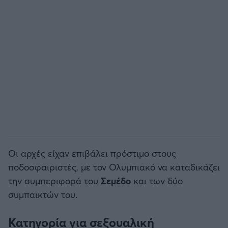
Οι αρχές είχαν επιβάλει πρόστιμο στους
ποδοσφαιριστές, με τον Ολυμπιακό να καταδικάζει
την συμπεριφορά του
Σεμέδο
και των δύο
συμπαικτών του.
Κατηγορία για σεξουαλική