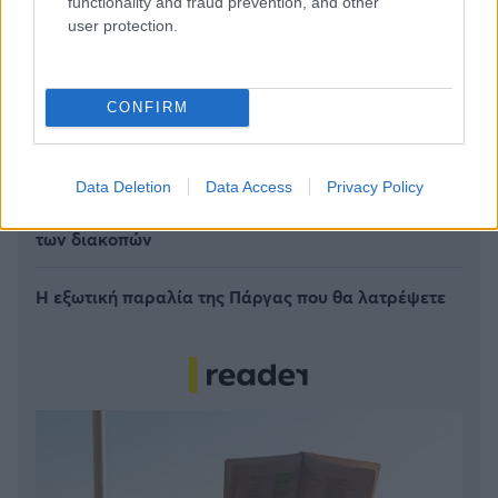
functionality and fraud prevention, and other
user protection.
CONFIRM
6 γραφικά χωριά των Κυκλάδων που αξίζει να
ανακαλύψετε
Data Deletion
Data Access
Privacy Policy
7 έξυπνα tips για να φτιάξετε γρήγορα τη βαλίτσα
των διακοπών
Η εξωτική παραλία της Πάργας που θα λατρέψετε