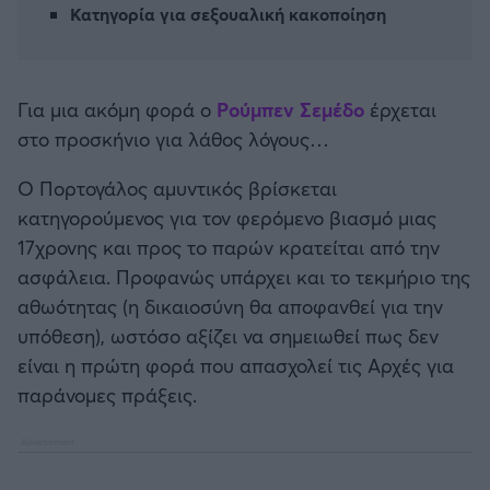
Κατηγορία για σεξουαλική κακοποίηση
Καλαμάτα
Προκριματικά MUNDIAL 2026
Ηρακλής
Προκριματικά EURO
Για μια ακόμη φορά ο
Ρούμπεν Σεμέδο
έρχεται
Μπαρτσελόνα
στο προσκήνιο για λάθος λόγους…
CONFERENCE LEAGUE
Ο Πορτογάλος αμυντικός βρίσκεται
Ρεάλ Μαδρίτης
κατηγορούμενος για τον φερόμενο βιασμό μιας
Διεθνή Φιλικά
17χρονης και προς το παρών κρατείται από την
Ατλέτικο Μαδρίτης
ασφάλεια. Προφανώς υπάρχει και το τεκμήριο της
Ποδόσφαιρο Γυναικών
αθωότητας (η δικαιοσύνη θα αποφανθεί για την
Μάντσεστερ Γιουνάιτεντ
EFL CUP
υπόθεση), ωστόσο αξίζει να σημειωθεί πως δεν
είναι η πρώτη φορά που απασχολεί τις Αρχές για
Μάντσεστερ Σίτι
COPA AFRICA
παράνομες πράξεις.
Λίβερπουλ
MLS
Τσέλσι