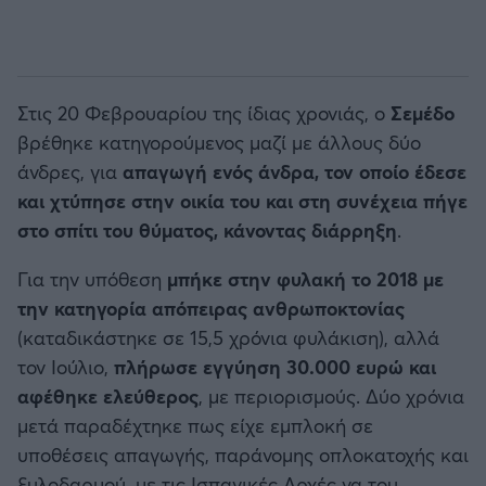
Στις 20 Φεβρουαρίου της ίδιας χρονιάς, ο
Σεμέδο
βρέθηκε κατηγορούμενος μαζί με άλλους δύο
άνδρες, για
απαγωγή ενός άνδρα, τον οποίο έδεσε
και χτύπησε στην οικία του και στη συνέχεια πήγε
στο σπίτι του θύματος, κάνοντας διάρρηξη
.
Για την υπόθεση
μπήκε στην φυλακή το 2018 με
την κατηγορία απόπειρας ανθρωποκτονίας
(καταδικάστηκε σε 15,5 χρόνια φυλάκιση), αλλά
τον Ιούλιο,
πλήρωσε εγγύηση 30.000 ευρώ και
αφέθηκε ελεύθερος
, με περιορισμούς. Δύο χρόνια
μετά παραδέχτηκε πως είχε εμπλοκή σε
υποθέσεις απαγωγής, παράνομης οπλοκατοχής και
ξυλοδαρμού, με τις Ισπανικές Αρχές να του