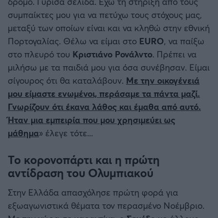
δρόμο. Γύρισα σελίδα. Έχω τη στήριξη από τους
συμπαίκτες μου για να πετύχω τους στόχους μας,
μεταξύ των οποίων είναι και να κληθώ στην εθνική
Πορτογαλίας. Θέλω να είμαι στο
EURO
, να παίξω
στο πλευρό του
Κριστιάνο Ρονάλντο
. Πρέπει να
μιλήσω με τα παιδιά μου για όσα συνέβησαν. Είμαι
σίγουρος ότι θα καταλάβουν.
Με την οικογένειά
μου είμαστε ενωμένοι, περάσαμε τα πάντα μαζί.
Γνωρίζουν ότι έκανα λάθος και έμαθα από αυτό.
Ήταν μια εμπειρία που μου χρησιμεύει ως
μάθημα
» έλεγε τότε...
Το κορονοπάρτι και η πρώτη
αντίδραση του Ολυμπιακού
Στην Ελλάδα απασχόλησε πρώτη φορά για
εξωαγωνιστικά θέματα τον περασμένο Νοέμβριο.