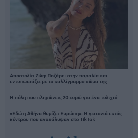
Αποστολία Ζώη: Ποζάρει στην παραλία και
εντυπωσιάζει με το καλλίγραμμο σώμα της
Η πόλη που πληρώνεις 20 ευρώ για ένα τυλιχτό
«Εδώ η Αθήνα θυμίζει Ευρώπη»: H γειτονιά εκτός
κέντρου που ανακάλυψαν στο TikTok