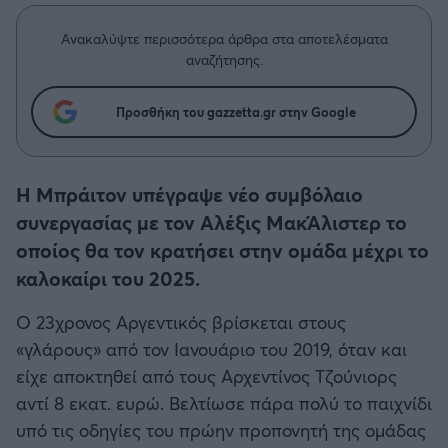
Η μητρότητα στον πάγκο
Δημήτρης Τσορμπατζόγλου
Κύπελλο Γερμανίας
Συνεντεύξεις
Άρης
Ανακαλύψτε περισσότερα άρθρα στα αποτελέσματα
Μεγάλη μου Αγάπη
αναζήτησης.
Κύπελλο Ελλάδος
Μια Ιστορία από την Πόλη
Λεβαδειακός
Προσθήκη του gazzetta.gr στην Google
CHAMPIONS LEAGUE
ΟΦΗ
EUROPA LEAGUE
Η Μπράιτον υπέγραψε νέο συμβόλαιο
Βόλος
συνεργασίας με τον Αλέξις ΜακΆλιστερ το
UEFA NATIONS LEAGUE
Ατρόμητος Αθηνών
οποίος θα τον κρατήσει στην ομάδα μέχρι το
καλοκαίρι του 2025.
COPA AMERICA
Κηφισιά
Ο 23χρονος Αργεντικός βρίσκεται στους
Μουντιάλ 2026
«γλάρους» από τον Ιανουάριο του 2019, όταν και
Αστέρας Τρίπολης
είχε αποκτηθεί από τους Αρχεντίνος Τζούνιορς
EURO
αντί 8 εκατ. ευρώ. Βελτίωσε πάρα πολύ το παιχνίδι
Παναιτωλικός
υπό τις οδηγίες του πρώην προπονητή της ομάδας
Γ' Εθνική