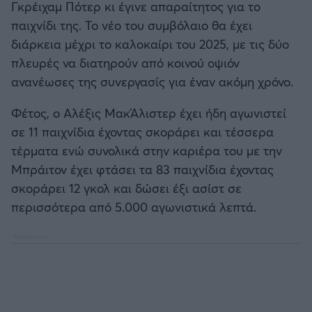
Γκρέιχαμ Πότερ κι έγινε απαραίτητος για το
Καλαμάτα
παιχνίδι της. Το νέο του συμβόλαιο θα έχει
Προκριματικά MUNDIAL 2026
διάρκεια μέχρι το καλοκαίρι του 2025, με τις δύο
Ηρακλής
πλευρές να διατηρούν από κοινού οψιόν
Προκριματικά EURO
ανανέωσες της συνεργασίς για έναν ακόμη χρόνο.
Μπαρτσελόνα
CONFERENCE LEAGUE
Φέτος, ο Αλέξις ΜακΆλιστερ έχει ήδη αγωνιστεί
Ρεάλ Μαδρίτης
σε 11 παιχνίδια έχοντας σκοράρει και τέσσερα
Διεθνή Φιλικά
τέρματα ενώ συνολικά στην καριέρα του με την
Ατλέτικο Μαδρίτης
Μπράιτον έχει φτάσει τα 83 παιχνίδια έχοντας
Ποδόσφαιρο Γυναικών
σκοράρει 12 γκολ και δώσει έξι ασίστ σε
Μάντσεστερ Γιουνάιτεντ
περισσότερα από 5.000 αγωνιστικά λεπτά.
EFL CUP
Μάντσεστερ Σίτι
COPA AFRICA
Λίβερπουλ
MLS
Τσέλσι