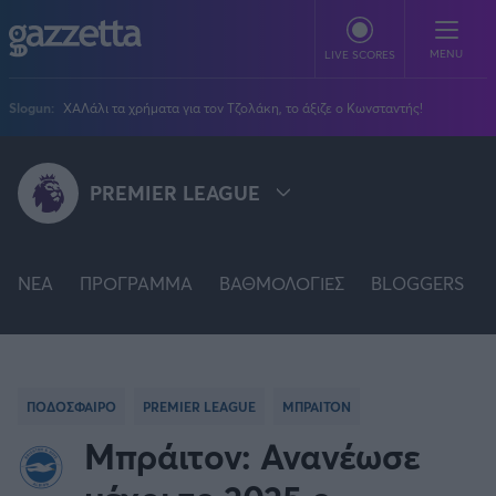
Παράκαμψη προς το κυρίως περιεχόμενο
MENU
LIVE SCORES
Slogun:
ΧΑΛάλι τα χρήματα για τον Τζολάκη, το άξιζε ο Κωνσταντής!
ΠΟΔΟΣΦΑΙΡΟ
PREMIER LEAGUE
Stoiximan Super League
ΜΠΑΣΚΕΤ
Super League 2
Stoiximan GBL
Όλες οι διοργανώσεις
ΒΟΛΕΪ
Champions League
NEA
EuroLeague
ΠΡΟΓΡΑΜΜΑ
ΒΑΘΜΟΛΟΓΙΕΣ
BLOGGERS
Novibet Volley League
ΑΛΛΑ ΣΠΟΡ
STOIXIMAN SUPER LEAGUE
Europa League
Champions League
Volley League Γυναικών
Τένις
PLUS
Conference League
NBA
SUPER LEAGUE 2
Pre League
Χάντμπολ
Πολιτική
Κύπελλο Ελλάδας
Εθνική Μπάσκετ
BLOGGERS
Κύπελλο Ανδρών
ΠΟΔΟΣΦΑΙΡΟ
PREMIER LEAGUE
ΜΠΡΑΙΤΟΝ
Πόλο
Κοινωνία
Premier League
PREMIER LEAGUE
Elite League
Νίκος Αθανασίου
GMOTION
Κύπελλο Γυναικών
Διεθνή
Μπράιτον: Ανανέωσε
Στίβος
La Liga
Δημήτρης Βέργος
Α1 Γυναικών
GMotion F1
Champions League
Viral
FA CUP
ΠΡΩΤΟΣΕΛΙΔΑ
Γυμναστική
Serie A
Βασίλης Βλαχόπουλος
Κύπελλο Ελλάδος