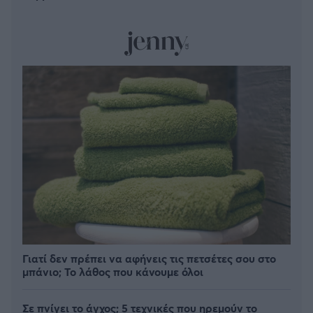
Γιατί δεν πρέπει να αφήνεις τις πετσέτες σου στο
μπάνιο; Το λάθος που κάνουμε όλοι
Σε πνίγει το άγχος; 5 τεχνικές που ηρεμούν το