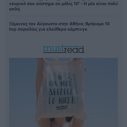
νευρικό σου σύστημα σε μόλις 10' - Η μία είναι πολύ
απλή
Ξέμεινες τον Αύγουστο στην Αθήνα; Βρήκαμε 10
top παραλίες για ελεύθερο κάμπινγκ