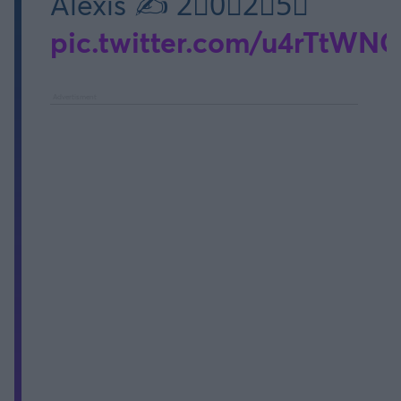
Alexis ✍️ 2⃣0⃣2⃣5⃣
pic.twitter.com/u4rTtWN