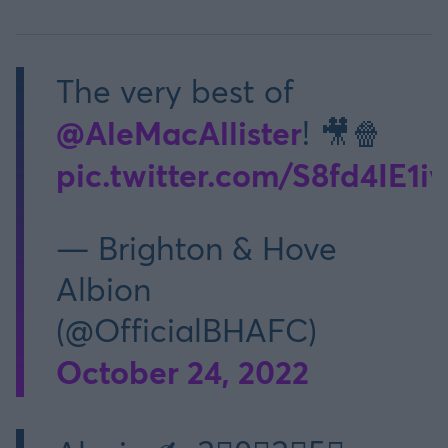
The very best of
@AleMacAllister
! 🎥🍿
pic.twitter.com/S8fd4IE1iv
— Brighton & Hove
Albion
(@OfficialBHAFC)
October 24, 2022