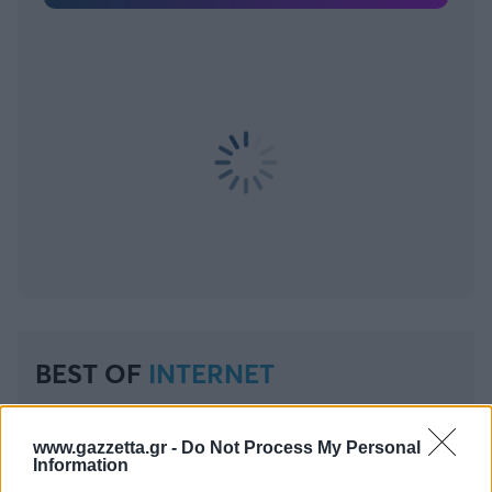
BEST OF
INTERNET
www.gazzetta.gr -
Do Not Process My Personal
Information