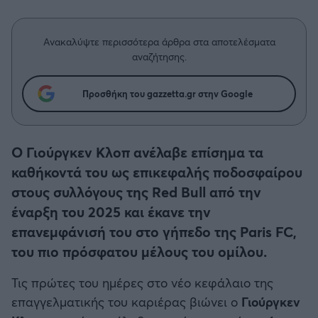
Η μητρότητα στον πάγκο
Δημήτρης Τσορμπατζόγλου
Κύπελλο Γερμανίας
Συνεντεύξεις
Άρης
Μεγάλη μου Αγάπη
Ανακαλύψτε περισσότερα άρθρα στα αποτελέσματα
Κύπελλο Ελλάδος
Μια Ιστορία από την Πόλη
αναζήτησης.
Λεβαδειακός
CHAMPIONS LEAGUE
Προσθήκη του gazzetta.gr στην Google
ΟΦΗ
EUROPA LEAGUE
Βόλος
Ο Γιούργκεν Κλοπ ανέλαβε επίσημα τα
UEFA NATIONS LEAGUE
καθήκοντά του ως επικεφαλής ποδοσφαίρου
Ατρόμητος Αθηνών
στους συλλόγους της Red Bull από την
COPA AMERICA
έναρξη του 2025 και έκανε την
Κηφισιά
επανεμφάνισή του στο γήπεδο της Paris FC,
Μουντιάλ 2026
του πιο πρόσφατου μέλους του ομίλου.
Αστέρας Τρίπολης
EURO
Τις πρώτες του ημέρες στο νέο κεφάλαιο της
Παναιτωλικός
επαγγελματικής του καριέρας βιώνει ο
Γιούργκεν
Γ' Εθνική