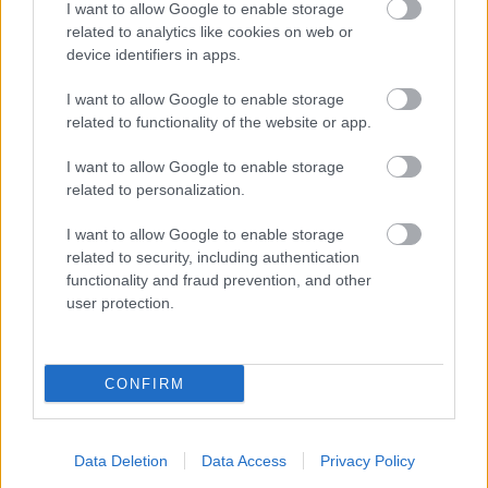
I want to allow Google to enable storage
related to analytics like cookies on web or
Η χώρα στην οποία βρίσκεται το καλύτερο μέρος
device identifiers in apps.
για να μετακομίσεις όταν πάρεις σύνταξη
I want to allow Google to enable storage
related to functionality of the website or app.
I want to allow Google to enable storage
related to personalization.
I want to allow Google to enable storage
related to security, including authentication
functionality and fraud prevention, and other
user protection.
CONFIRM
Data Deletion
Data Access
Privacy Policy
Νέο Χωροταξικό Τουρισμού: Οι νέες «κόκκινες