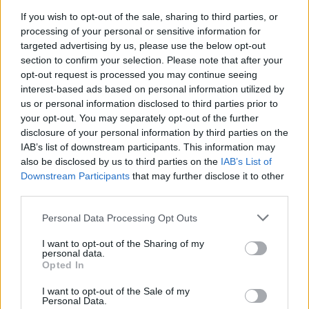
If you wish to opt-out of the sale, sharing to third parties, or
processing of your personal or sensitive information for
targeted advertising by us, please use the below opt-out
section to confirm your selection. Please note that after your
opt-out request is processed you may continue seeing
interest-based ads based on personal information utilized by
us or personal information disclosed to third parties prior to
your opt-out. You may separately opt-out of the further
disclosure of your personal information by third parties on the
IAB’s list of downstream participants. This information may
also be disclosed by us to third parties on the
IAB’s List of
Downstream Participants
that may further disclose it to other
Πέρα από τη Λισαβόνα: 10 μαγευτικοί προορισμοί
της Πορτογαλίας
third parties.
Please note that this website/app uses one or more Google
Personal Data Processing Opt Outs
Το καλά κρυμμένο μυστικό της Κρήτης: Το φαράγγι
services and may gather and store information including but
των Αγίων και η μαγευτική παραλία στο Λιβυκό
not limited to your visit or usage behaviour. You may click to
I want to opt-out of the Sharing of my
personal data.
grant or deny consent to Google and its third-party tags to
Opted In
use your data for below specified purposes in below Google
6 γραφικά χωριά των Κυκλάδων που αξίζει να
consent section.
ανακαλύψετε
I want to opt-out of the Sale of my
Personal Data.