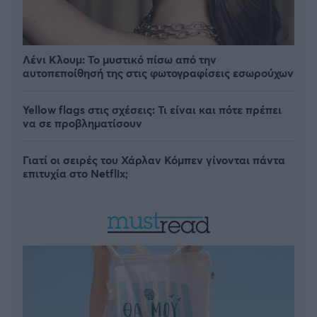
Λένι Κλουμ: Το μυστικό πίσω από την
αυτοπεποίθησή της στις φωτογραφίσεις εσωρούχων
Yellow flags στις σχέσεις: Τι είναι και πότε πρέπει
να σε προβληματίσουν
Γιατί οι σειρές του Χάρλαν Κόμπεν γίνονται πάντα
επιτυχία στο Netflix;