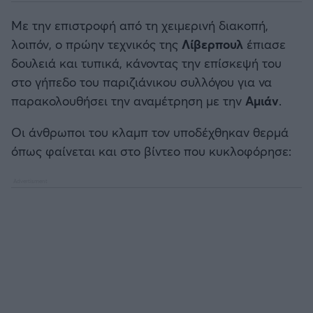
Με την επιστροφή από τη χειμερινή διακοπή,
λοιπόν, ο πρώην τεχνικός της
Λίβερπουλ
έπιασε
δουλειά και τυπικά, κάνοντας την επίσκεψή του
στο γήπεδο του παριζιάνικου συλλόγου για να
παρακολουθήσει την αναμέτρηση με την
Αμιάν
.
Οι άνθρωποι του κλαμπ τον υποδέχθηκαν θερμά
όπως φαίνεται και στο βίντεο που κυκλοφόρησε: