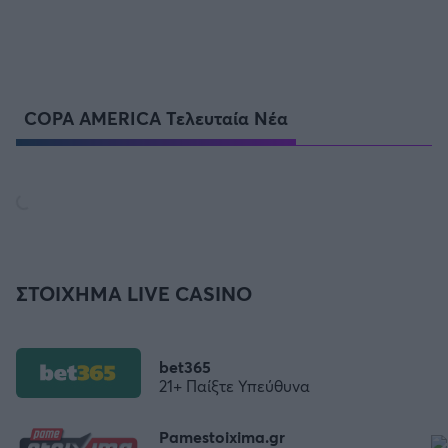
COPA AMERICA Τελευταία Νέα
ΣΤΟΙΧΗΜΑ LIVE CASINO
bet365
21+ Παίξτε Υπεύθυνα
Pamestoixima.gr