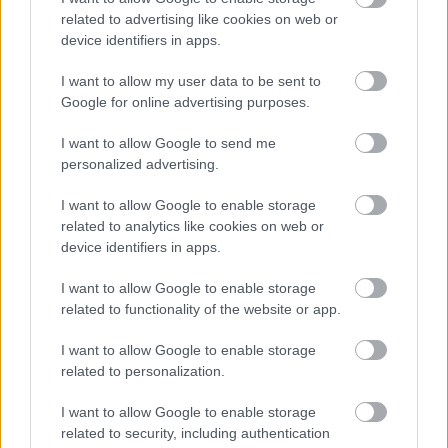
εβδομάδας μέσα από το υπερπλήρες Πρόγραμμα TV του
related to advertising like cookies on web or
Gazzetta. Ακολούθησέ μας και στο
Google News
.
device identifiers in apps.
I want to allow my user data to be sent to
Google for online advertising purposes.
ΔΙΑΒΑΣΕ ΑΚΟΜΗ:
I want to allow Google to send me
Η FIFA επιταχύνει τις διαδικασίες για Moυντιάλ 64
personalized advertising.
ομάδων!
I want to allow Google to enable storage
related to analytics like cookies on web or
Νεϊμάρ: Επιβεβαίωσε ότι αποσύρεται από τη Σελεσάο
device identifiers in apps.
(vid)
I want to allow Google to enable storage
Times: «Το Μουντιάλ αλλάζει χέρια; Το σχέδιο-βόμβα του
related to functionality of the website or app.
Ινφαντίνο»
I want to allow Google to enable storage
related to personalization.
Tags:
ΠΟΔΟΣΦΑΙΡΟ: ΚΟΣΜΟΣ
I want to allow Google to enable storage
related to security, including authentication