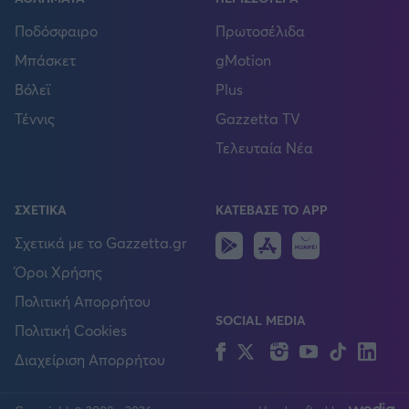
Ποδόσφαιρο
Πρωτοσέλιδα
Μπάσκετ
gMotion
Βόλεϊ
Plus
Τέννις
Gazzetta TV
Τελευταία Νέα
ΣΧΕΤΙΚΑ
ΚΑΤΕΒΑΣΕ ΤΟ APP
Android
IOS
Huawei
Σχετικά με το Gazzetta.gr
Όροι Χρήσης
Πολιτική Απορρήτου
SOCIAL MEDIA
Πολιτική Cookies
Facebook
Twitter
Instagram
YouTube
TikTok
Lin
Διαχείριση Απορρήτου