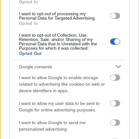
Opted In
I want to opt-out of processing my
Personal Data for Targeted Advertising.
Opted In
I want to opt-out of Collection, Use,
Πέρα από τη Λισαβόνα: 10 μαγευτικοί προορισμοί
Retention, Sale, and/or Sharing of my
Personal Data that Is Unrelated with the
της Πορτογαλίας
Purposes for which it was collected.
Opted Out
Το καλά κρυμμένο μυστικό της Κρήτης: Το φαράγγι
των Αγίων και η μαγευτική παραλία στο Λιβυκό
Google consents
I want to allow Google to enable storage
6 γραφικά χωριά των Κυκλάδων που αξίζει να
related to advertising like cookies on web or
ανακαλύψετε
device identifiers in apps.
I want to allow my user data to be sent to
Google for online advertising purposes.
I want to allow Google to send me
personalized advertising.