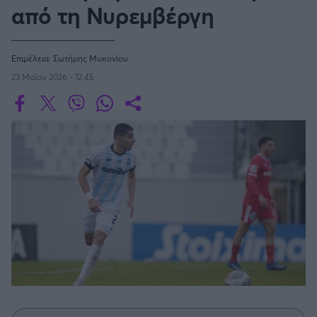
Οδηγός F1
CEV Cup
Τεχνολογία
από τη Νυρεμβέργη
Παναγιώτης Δαλαταριώφ
Κολύμβηση
ΑΘΛΗΤΙΚΕΣ ΜΕΤΑΔΟΣΕΙΣ
Bundesliga
EuroCup
GMotion WRC
SERIE A
Υγεία
Challenge Cup
Ανδρέας Δημάτος
Μπιτς Βόλεϊ
Ligue 1
Mundobasket
GMotion MotoGP
LIVE SCORE
Showbiz
Αντώνης Καλκαβούρας
Επιμέλεια:
Σωτήρης Μυκονίου
Κύπελλο Ιταλίας
Ιστιοπλοΐα
Basketaki
Εθνική Ελλάδος
GWOMEN
Αντώνης Καρπετόπουλος
23 Μαΐου 2026 - 12:45
Eurobasket
Κωπηλασία
Μουντιάλ 2026
Δημήτρης Κατσιώνης
LA LIGA
ΑΘΛΗΤΙΚΗ ΗΧΩ
Ξιφασκία
Wyscout Analysis
Γιώργος Κούβαρης
ΕΚΠΟΜΠΕΣ
Σκοποβολή
Ευρώπη
COPA DEL REY
Κώστας Νικολακόπουλος
GALACTICOS BY INTERWETTEN
Κόσμος
Πάλη
ΟΜΑΔΕΣ
Γιάννης Πάλλας
GAZZ FLOOR BY NOVIBET
BUNDESLIGA
Νίκος Παπαδογιάννης
Τάε κβον ντο
ΑΕΚ
PODCASTS
POLE POSITION BY ALLWYN
Γιώργος Σακελλαρίου
Τζούντο
ΣΠΛΙΤ
LIGUE 1
OLD SCHOOL
GAZZETTA ACTS
Γιάννης Σερέτης
Ολυμπιακός
Πινγκ - πονγκ
Transfer Stories
ΜΕΤΑΒΙΒΑΣΗ BY NOVIBET
Gazzetta For Her
Σταύρος Σουντουλίδης
GAZZETTA SPECIALS
gMotion
SüPER LIG
Μαχητικά Αθλήματα
Θέμα Ισότητας
Δημήτρης Τομαράς
ΠΑΟΚ
Unique
Πυγμαχία
Για τον Αλέξανδρο
Γιώργος Τσακίρης
Wyscout Analysis
PREMIER LEAGUE Ρωσίας
Άρση Βαρών
#GiatonAlki
Παναθηναϊκός
Μιχάλης Τσαμπάς
InStat Analysis