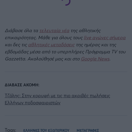
Διάβασε όλα τα
τελευταία νέα
της αθλητικής
επικαιρότητας. Μάθε για όλους τους
live αγώνες σήμερα
και δες τις
αθλητικές μεταδόσεις
της ημέρας και της
εβδομάδας μέσα από το υπερπλήρες Πρόγραμμα TV του
Gazzetta. Ακολούθησέ μας και στο
Google News
.
ΔΙΑΒΑΣΕ ΑΚΟΜΗ:
Τζόλης: Στην κορυφή με τις πιο ακριβές πωλήσεις
Ελλήνων ποδοσφαιριστών
Tags:
ΕΛΛΗΝΕΣ ΤΟΥ ΕΞΩΤΕΡΙΚΟΥ
ΜΕΤΑΓΡΑΦΕΣ