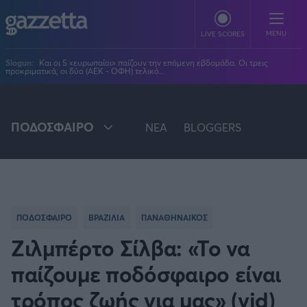
Παράκαμψη προς το κυρίως περιεχόμενο
MENU
LIVE SCORES
Slogun:
Και οι 5 «ευρωπαίοι» παίζουν την επόμενη εβδομάδα. Οι τρεις
προκριματικά, οι δύο (ΑΕΚ - ΟΦΗ) τελικό...
ΠΟΔΟΣΦΑΙΡΟ
Stoiximan Super League
ΠΟΔΟΣΦΑΙΡΟ
NEA
BLOGGERS
ΜΠΑΣΚΕΤ
Super League 2
Stoiximan GBL
Όλες οι διοργανώσεις
ΒΟΛΕΪ
Champions League
EuroLeague
Novibet Volley League
ΑΛΛΑ ΣΠΟΡ
STOIXIMAN SUPER LEAGUE
Europa League
Champions League
Volley League Γυναικών
Τένις
PLUS
Conference League
NBA
ΠΟΔΟΣΦΑΙΡΟ
ΒΡΑΖΙΛΙΑ
ΠΑΝΑΘΗΝΑΙΚΟΣ
SUPER LEAGUE 2
Pre League
Χάντμπολ
Πολιτική
Κύπελλο Ελλάδας
Εθνική Μπάσκετ
Ζιλμπέρτο Σίλβα: «Το να
BLOGGERS
Κύπελλο Ανδρών
Πόλο
Κοινωνία
Premier League
PREMIER LEAGUE
Elite League
Νίκος Αθανασίου
παίζουμε ποδόσφαιρο είναι
GMOTION
Κύπελλο Γυναικών
Διεθνή
Στίβος
La Liga
Δημήτρης Βέργος
Α1 Γυναικών
GMotion F1
Champions League
τρόπος ζωής για μας» (vid)
Viral
FA CUP
ΠΡΩΤΟΣΕΛΙΔΑ
Γυμναστική
Serie A
Βασίλης Βλαχόπουλος
Κύπελλο Ελλάδος