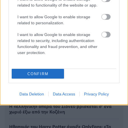
related to functionality of the website or app.
I want to allow Google to enable storage
related to personalization.
I want to allow Google to enable storage
related to security, including authentication
functionality and fraud prevention, and other
user protection.
CONFIRM
Πήγε να γλιτώσει το ταξί και την «έφαγαν» κοριοί
σε ξενοδοχείο: H εκδίκηση μέσω TikTok
Data Deletion
Data Access
Privacy Policy
Η «ελληνική» όπερα του Σίδνεϋ βρίσκεται σ' ένα
χωριό έξω από την Κοζάνη
Ηθοποιός του Harry Potter άνοιξε OnlyFans: «Τα