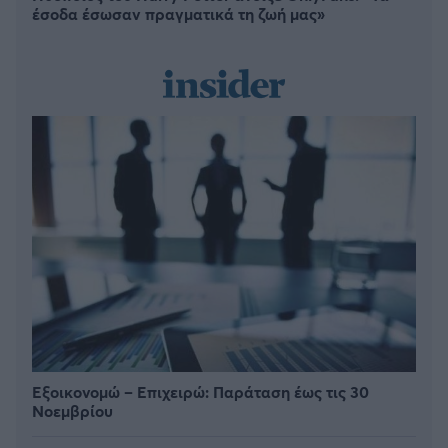
έσοδα έσωσαν πραγματικά τη ζωή μας»
Εξοικονομώ – Επιχειρώ: Παράταση έως τις 30
Νοεμβρίου