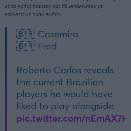
είναι καλοί παίκτες και θα μπορούσαν με
καλύπτουν πολύ καλά».
🇧🇷 Casemiro
🇧🇷 Fred
Roberto Carlos reveals
the current Brazilian
players he would have
liked to play alongside
pic.twitter.com/nEmAX7H