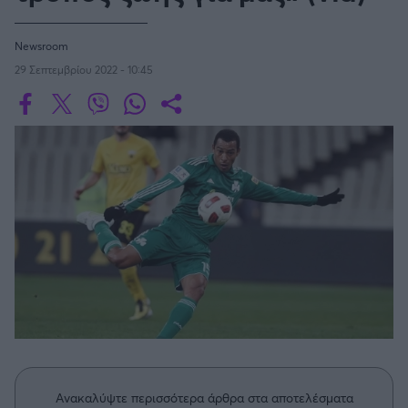
Οδηγός F1
CEV Cup
Τεχνολογία
Παναγιώτης Δαλαταριώφ
Κολύμβηση
ΑΘΛΗΤΙΚΕΣ ΜΕΤΑΔΟΣΕΙΣ
Bundesliga
EuroCup
GMotion WRC
SERIE A
Υγεία
Challenge Cup
Ανδρέας Δημάτος
Newsroom
Μπιτς Βόλεϊ
Ligue 1
Mundobasket
GMotion MotoGP
LIVE SCORE
Showbiz
Αντώνης Καλκαβούρας
29 Σεπτεμβρίου 2022 - 10:45
Κύπελλο Ιταλίας
Ιστιοπλοΐα
Basketaki
Εθνική Ελλάδος
GWOMEN
Αντώνης Καρπετόπουλος
Eurobasket
Κωπηλασία
Μουντιάλ 2026
Δημήτρης Κατσιώνης
LA LIGA
ΑΘΛΗΤΙΚΗ ΗΧΩ
Ξιφασκία
Wyscout Analysis
Γιώργος Κούβαρης
ΕΚΠΟΜΠΕΣ
Σκοποβολή
Ευρώπη
COPA DEL REY
Κώστας Νικολακόπουλος
GALACTICOS BY INTERWETTEN
Κόσμος
Πάλη
ΟΜΑΔΕΣ
Γιάννης Πάλλας
GAZZ FLOOR BY NOVIBET
BUNDESLIGA
Νίκος Παπαδογιάννης
Τάε κβον ντο
ΑΕΚ
PODCASTS
POLE POSITION BY ALLWYN
Γιώργος Σακελλαρίου
Τζούντο
ΣΠΛΙΤ
LIGUE 1
OLD SCHOOL
GAZZETTA ACTS
Γιάννης Σερέτης
Ολυμπιακός
Πινγκ - πονγκ
Transfer Stories
ΜΕΤΑΒΙΒΑΣΗ BY NOVIBET
Gazzetta For Her
Σταύρος Σουντουλίδης
GAZZETTA SPECIALS
gMotion
SüPER LIG
Μαχητικά Αθλήματα
Θέμα Ισότητας
Δημήτρης Τομαράς
ΠΑΟΚ
Unique
Πυγμαχία
Για τον Αλέξανδρο
Γιώργος Τσακίρης
Wyscout Analysis
PREMIER LEAGUE Ρωσίας
Άρση Βαρών
#GiatonAlki
Παναθηναϊκός
Μιχάλης Τσαμπάς
InStat Analysis
Ανακαλύψτε περισσότερα άρθρα στα αποτελέσματα