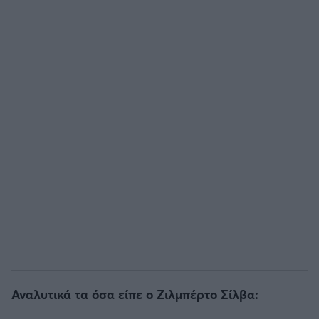
EREDIVISIE
Άρσεναλ
CYPRUS LEAGUE BY STOIXIMAN
Γιουβέντους
Παγκόσμιο Κύπελλο Συλλόγων 2025
Μίλαν
LIGA PORTUGAL BETCLIC
Ίντερ
Α' Εθνική Γυναικών
Μπάγερν Μονάχου
SUPER CUP Ελλάδας
Παρί Σεν Ζερμέν
Αναλυτικά τα όσα είπε ο Ζιλμπέρτο Σίλβα: